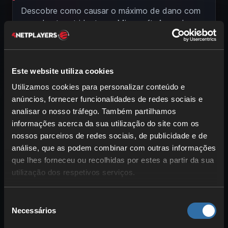
Descobre como causar o máximo de dano com
arco, besta e tridente no Minecraft. Aprende
fabrico, melhores encantamentos, flechas com
efeito e táticas com foguetes.
Este website utiliza cookies
4Netplayers Team
17 Nov 2025
Utilizamos cookies para personalizar conteúdo e
anúncios, fornecer funcionalidades de redes sociais e
analisar o nosso tráfego. Também partilhamos
informações acerca da sua utilização do site com os
nossos parceiros de redes sociais, de publicidade e de
análise, que as podem combinar com outras informações
que lhes forneceu ou recolhidas por estes a partir da sua
utilização dos respetivos serviços.
Seleção
Minecraft: As 10 formas de
Necessários
de
deslocação mais rápidas – assim
consentimento