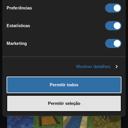
viajas à velocidade máxima
Preferências
Descobre as 10 formas de viagem mais rápidas
em Minecraft. Vais aprender como, com Élitros,
barco em gelo azul, Graça do Golfinho e um
Estatísticas
tridente com Impulso, podes ultrapassar os 300
blocos por segundo, incluindo configurações,
Marketing
dicas e alternativas úteis.
4Netplayers Team
13 Nov 2025
Mostrar detalhes
Permitir todos
Permitir seleção