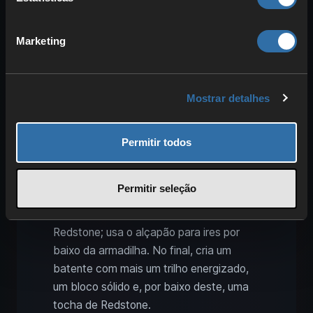
funil; por baixo, ao lado do funil, coloca o
comparador e, um nível acima, faz um
pequeno circuito em loop com uma tocha
Marketing
de Redstone, dois pós de Redstone e um
bloco sólido junto ao funil. Em cima do
funil, põe um trilho energizado — deverá
Mostrar detalhes
ficar aceso.
Coloca oito trilhos normais e, em seguida,
Permitir todos
um trilho energizado. Prossegue em
padrão de ziguezague, alternando no
Permitir seleção
centro sempre um trilho energizado.
Ativa-os por baixo com tochas de
Redstone; usa o alçapão para ires por
baixo da armadilha. No final, cria um
batente com mais um trilho energizado,
um bloco sólido e, por baixo deste, uma
tocha de Redstone.