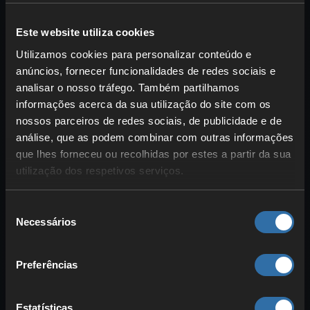
expandida! Um bloco acima da Bedrock,
Este website utiliza cookies
cobre tudo com um bloco à tua escolha.
Utilizamos cookies para personalizar conteúdo e
Mecanismo de recolha e sistema de
anúncios, fornecer funcionalidades de redes sociais e
trilhos
analisar o nosso tráfego. Também partilhamos
informações acerca da sua utilização do site com os
nossos parceiros de redes sociais, de publicidade e de
análise, que as podem combinar com outras informações
que lhes forneceu ou recolhidas por estes a partir da sua
utilização dos respetivos serviços.
Seleção
Necessários
de
consentimento
É preciso recolher os drops dos Ghasts;
Preferências
aqui, fazêmo-lo com um sistema de
trilhos. Num canto, coloca um baú e um
Estatísticas