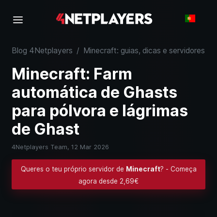
Blog 4Netplayers
/
Minecraft: guias, dicas e servidores
/
Minecraft: Farm
automática de Ghasts
para pólvora e lágrimas
de Ghast
4Netplayers Team,
12 Mar 2026
Queres o teu próprio servidor de
Minecraft
? - Começa
agora desde 2,69€