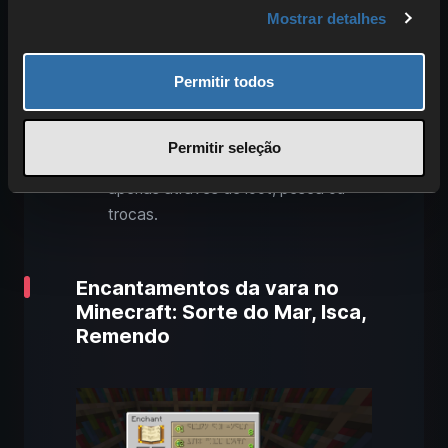
fabricável
, apenas através de loot,
Mostrar detalhes
pesca ou trocas.
Concha de náutilo
(16,7%): Útil
Permitir todos
para
fabricar um Canalizador
juntamente com um
Coração do
Mar
.
Permitir seleção
Sela
(16,7%):
Não fabricável
,
apenas através de loot, pesca ou
trocas.
Encantamentos da vara no
Minecraft: Sorte do Mar, Isca,
Remendo