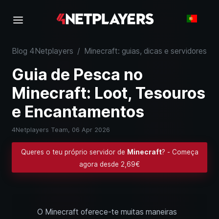
Blog 4Netplayers
/
Minecraft: guias, dicas e servidores
/
Guia de Pesca no
Minecraft: Loot, Tesouros
e Encantamentos
4Netplayers Team,
06 Apr 2026
Queres o teu próprio servidor de
Minecraft
? - Começa
agora desde 2,69€
O Minecraft oferece-te muitas maneiras