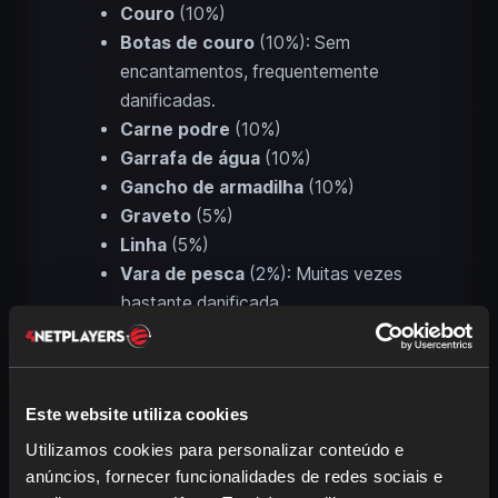
Couro
(10%)
Botas de couro
(10%): Sem
encantamentos, frequentemente
danificadas.
Carne podre
(10%)
Garrafa de água
(10%)
Gancho de armadilha
(10%)
Graveto
(5%)
Linha
(5%)
Vara de pesca
(2%): Muitas vezes
bastante danificada.
Saco de tinta
(1%): Normalmente
1
unidade
.
Os
tesouros
são os mais interessantes.
Este website utiliza cookies
Só os recebes se o corpo de água
Utilizamos cookies para personalizar conteúdo e
cumprir os seguintes critérios:
água
anúncios, fornecer funcionalidades de redes sociais e
aberta
com
5×4×5 blocos de água
à