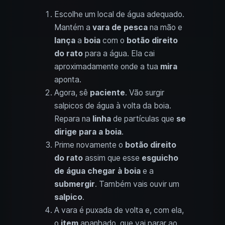
Escolhe um local de água adequado.
Mantém a
vara de pesca
na mão e
lança
a
boia
com o
botão direito
do rato
para a água. Ela cai
aproximadamente onde a tua
mira
aponta.
Agora, sê
paciente
. Vão surgir
salpicos de água à volta da boia.
Repara na
linha
de partículas que
se
dirige para a boia
.
Prime novamente o
botão direito
do rato
assim que esse
esguicho
de água
chegar à boia
e a
submergir
. Também vais ouvir um
salpico
.
A vara é puxada de volta e, com ela,
o
item
apanhado, que vai parar ao