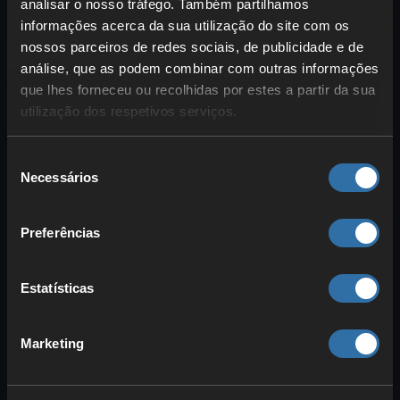
analisar o nosso tráfego. Também partilhamos
volta da
boia
,
ar acima
e
incidência
informações acerca da sua utilização do site com os
direta de luz
. Com uma
vara normal
e
nossos parceiros de redes sociais, de publicidade e de
estas condições, cerca de
5%
de todas
análise, que as podem combinar com outras informações
as capturas são tesouros.
que lhes forneceu ou recolhidas por estes a partir da sua
utilização dos respetivos serviços.
Arco encantado
(16,7%): Bastante
danificado, mas muitas vezes com
Seleção
encantamentos
bons.
Necessários
de
Vara de pesca encantada
(16,7%):
consentimento
Bastante danificada, mas com
Preferências
encantamentos úteis
.
Livro encantado
(16,7%): Contém
Estatísticas
encantamentos
raros
(comparáveis ao nível 30 na mesa
de encantamento) e pode ter
Marketing
Remendo
.
Etiqueta de nome
(16,7%):
Não