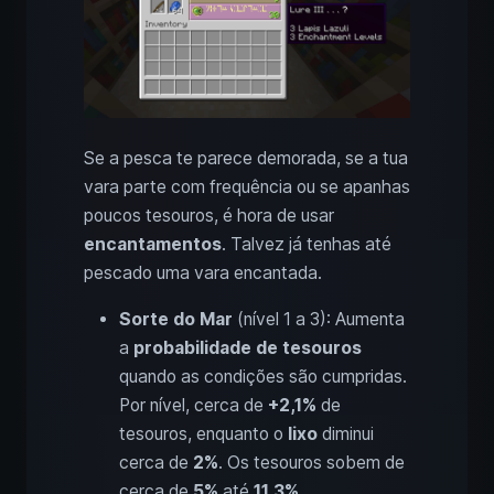
Se a pesca te parece demorada, se a tua
vara parte com frequência ou se apanhas
poucos tesouros, é hora de usar
encantamentos
. Talvez já tenhas até
pescado uma vara encantada.
Sorte do Mar
(nível 1 a 3): Aumenta
a
probabilidade de tesouros
quando as condições são cumpridas.
Por nível, cerca de
+2,1%
de
tesouros, enquanto o
lixo
diminui
cerca de
2%
. Os tesouros sobem de
cerca de
5%
até
11,3%
.