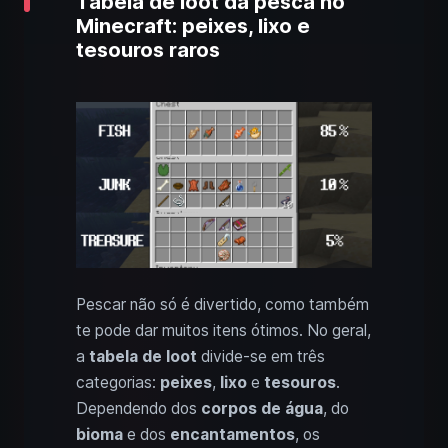
Tabela de loot da pesca no
Minecraft: peixes, lixo e
tesouros raros
Pescar não só é divertido, como também
te pode dar muitos itens ótimos. No geral,
a
tabela de loot
divide-se em três
categorias:
peixes
,
lixo
e
tesouros
.
Dependendo dos
corpos de água
, do
bioma
e dos
encantamentos
, os