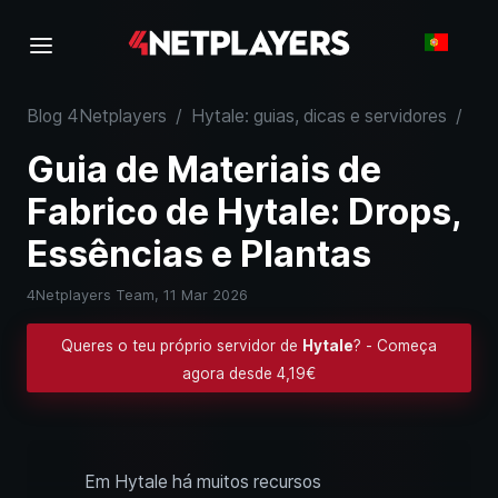
Blog 4Netplayers
/
Hytale: guias, dicas e servidores
/
Gui
Guia de Materiais de
Fabrico de Hytale: Drops,
Essências e Plantas
4Netplayers Team,
11 Mar 2026
Queres o teu próprio servidor de
Hytale
? - Começa
agora desde 4,19€
Em Hytale há muitos recursos