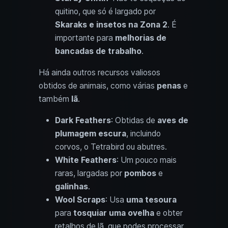
quitino, que só é largado por
Skaraks e insetos na Zona 2
. É
importante para
melhorias de
bancadas de trabalho
.
Há ainda outros recursos valiosos
obtidos de animais, como várias
penas
e
também
lã
.
Dark Feathers
: Obtidas de
aves de
plumagem escura
, incluindo
corvos, o Tetrabird ou abutres.
White Feathers
: Um pouco mais
raras, largadas por
pombos
e
galinhas
.
Wool Scraps
: Usa
uma tesoura
para
tosquiar uma ovelha
e obter
retalhos de lã, que podes processar