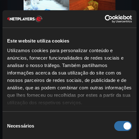
Este website utiliza cookies
Nas tuas
expedições às grutas
vais,
Utilizamos cookies para personalizar conteúdo e
naturalmente, encontrar vários
minérios
anúncios, fornecer funcionalidades de redes sociais e
que deves apanhar. Já temos um artigo
analisar o nosso tráfego. Também partilhamos
onde explicamos exatamente onde podes
informações acerca da sua utilização do site com os
nossos parceiros de redes sociais, de publicidade e de
encontrar cada minério: (
Guia de
análise, que as podem combinar com outras informações
Cavernas de Hytale: Todos os minérios,
que lhes forneceu ou recolhidas por estes a partir da sua
recursos, biomas e dicas
) . Mas não
utilização dos respetivos serviços.
ignores os
fragmentos de cristal
, que
encontras sobretudo em grutas.
Seleção
Estes cristais são usados principalmente
Necessários
de
para
decoração
ou podem servir como
consentimento