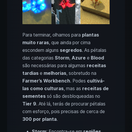
Para terminar, olhamos para
plantas
muito raras
, que ainda por cima
escondem alguns
segredos
. As pétalas
das categorias
Storm
,
Azure
e
Blood
são necessárias para algumas
receitas
tardias
e
melhorias
, sobretudo na
Farmer’s Workbench
. Podes
cultivá-
las como culturas
, mas as
receitas de
sementes
só são desbloqueadas no
Tier 9
. Até lá, terás de procurar pétalas
com esforço, pois precisas de cerca de
300 por planta
.
Storm
: Encontra-se em
regiões