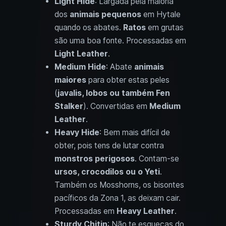
Light Hide
: Largada pela maioria
dos
animais pequenos
em Hytale
quando os abates.
Ratos
em grutas
são uma boa fonte. Processadas em
Light Leather
.
Medium Hide
: Abate
animais
maiores
para obter estas peles
(
javalis, lobos ou também Fen
Stalker
). Convertidas em
Medium
Leather
.
Heavy Hide
: Bem mais difícil de
obter, pois tens de lutar contra
monstros perigosos
. Contam-se
ursos, crocodilos ou o Yeti
.
Também os Mosshorns, os bisontes
pacíficos da Zona 1, as deixam cair.
Processadas em
Heavy Leather
.
Sturdy Chitin
: Não te esqueças do