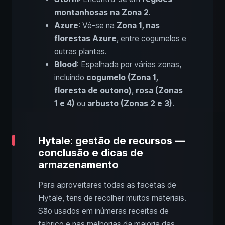
montanhosas na Zona 2
.
Azure
: Vê-se na
Zona 1, nas
florestas Azure
, entre cogumelos e
outras plantas.
Blood
: Espalhada por várias zonas,
incluindo
cogumelo (Zona 1,
floresta de outono)
,
rosa (Zonas
1 e 4)
ou
arbusto (Zonas 2 e 3)
.
Hytale: gestão de recursos —
conclusão e dicas de
armazenamento
Para aproveitares todas as facetas de
Hytale, tens de recolher muitos materiais.
São usados em inúmeras receitas de
fabrico e nas melhorias da maioria das