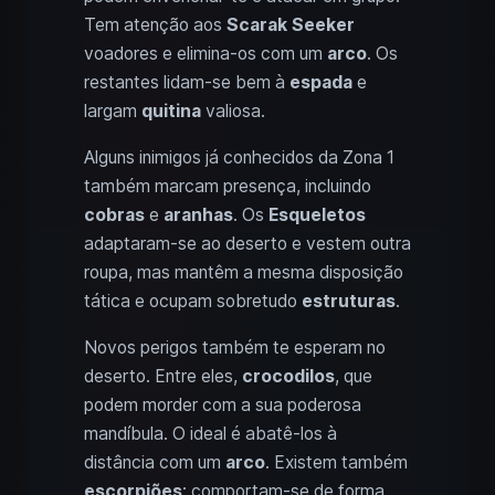
Tem atenção aos
Scarak Seeker
voadores e elimina-os com um
arco
. Os
restantes lidam-se bem à
espada
e
largam
quitina
valiosa.
Alguns inimigos já conhecidos da Zona 1
também marcam presença, incluindo
cobras
e
aranhas
. Os
Esqueletos
adaptaram-se ao deserto e vestem outra
roupa, mas mantêm a mesma disposição
tática e ocupam sobretudo
estruturas
.
Novos perigos também te esperam no
deserto. Entre eles,
crocodilos
, que
podem morder com a sua poderosa
mandíbula. O ideal é abatê-los à
distância com um
arco
. Existem também
escorpiões
; comportam-se de forma