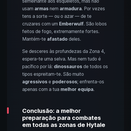
semelhante aos esqueletos, mas não
usam
armas
nem
armadura
. Por vezes
tens a sorte — ou o azar — de te
cruzares com um
Emberwulf
. São lobos
feitos de fogo, extremamente fortes.
Mantém-te
afastado
deles.
Se desceres às profundezas da Zona 4,
espera-te uma selva. Mas nem tudo é
pacífico por lá:
dinossauros
de todos os
tipos espreitam-te. São muito
agressivos
e
poderosos
; enfrenta-os
apenas com a tua
melhor equipa
.
Conclusão: a melhor
preparação para combates
em todas as zonas de Hytale