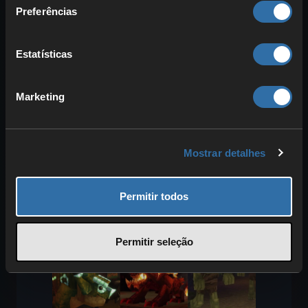
e manter alguma distância para os
Preferências
eliminares. O mesmo vale para os raros
leopardos-das-neves
. Nas montanhas,
Estatísticas
podes ainda encontrar o místico
Yeti
, que
te atira rochas. Usa também
arco e
Marketing
flechas
.
Guia da Zona 4: Emberwulf,
Mostrar detalhes
zombies, gólems de magma e
dinossauros
Permitir todos
Permitir seleção