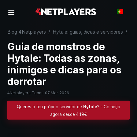
Blog 4Netplayers
/
Hytale: guias, dicas e servidores
/
Gui
Guia de monstros de
Hytale: Todas as zonas,
inimigos e dicas para os
derrotar
4Netplayers Team,
07 Mar 2026
Queres o teu próprio servidor de
Hytale
? - Começa
agora desde 4,19€