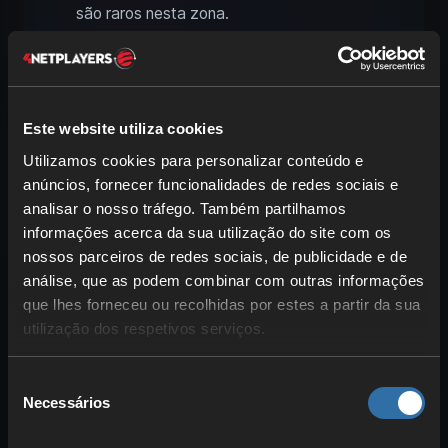
são raros nesta zona.
Mas os habitantes mais comuns das
terras geladas são os
Outlander
, que se
encontram nas suas habitações quase
Este website utiliza cookies
por todo o lado. Trata-se de um povo
guerreiro forte, com combatentes
Utilizamos cookies para personalizar conteúdo e
anúncios, fornecer funcionalidades de redes sociais e
variados, desde
guerreiros de cobalto
analisar o nosso tráfego. Também partilhamos
até
magos
. São significativamente mais
informações acerca da sua utilização do site com os
difíceis do que muitos outros inimigos; usa
nossos parceiros de redes sociais, de publicidade e de
escudos
e
armas de longo alcance
.
análise, que as podem combinar com outras informações
Além disso, as suas aldeias são grandes e
que lhes forneceu ou recolhidas por estes a partir da sua
labirínticas;
aproxima-te furtivamente
.
utilização dos respetivos serviços.
Também aqui encontras mais
predadores, incluindo
ursos-polares
nas
Seleção
Necessários
de
costas e em blocos de gelo. Atacam-te
consentimento
imediatamente; recomendamos um
arco