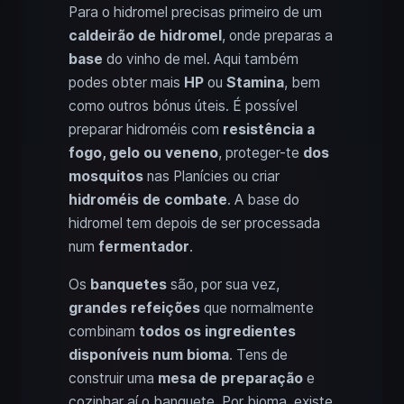
Para o hidromel precisas primeiro de um
caldeirão de hidromel
, onde preparas a
base
do vinho de mel. Aqui também
podes obter mais
HP
ou
Stamina
, bem
como outros bónus úteis. É possível
preparar hidroméis com
resistência a
fogo, gelo ou veneno
, proteger-te
dos
mosquitos
nas Planícies ou criar
hidroméis de combate
. A base do
hidromel tem depois de ser processada
num
fermentador
.
Os
banquetes
são, por sua vez,
grandes refeições
que normalmente
combinam
todos os ingredientes
disponíveis num bioma
. Tens de
construir uma
mesa de preparação
e
cozinhar aí o banquete. Por bioma, existe