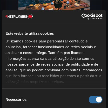
Este website utiliza cookies
A progressão em Valheim está ligada a
Utilizamos cookies para personalizar conteúdo e
diferentes zonas. Estas não só têm
anúncios, fornecer funcionalidades de redes sociais e
visuais distintos, como também incluem
analisar o nosso tráfego. Também partilhamos
novos ingredientes e alimentos
.
informações acerca da sua utilização do site com os
Vamos percorrer todos os biomas e ver
nossos parceiros de redes sociais, de publicidade e de
que combinação de três alimentos mais
análise, que as podem combinar com outras informações
que lhes forneceu ou recolhidas por estes a partir da sua
compensa e ao que deves estar atento.
utilização dos respetivos serviços.
Prados
Seleção
Saúde
: Carne de veado cozinhada
Necessários
de
Stamina
: Mel
consentimento