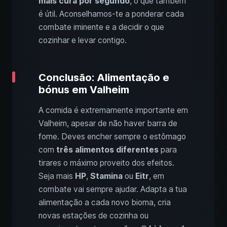
mais cura por segundo
, o que também
é útil. Aconselhamos-te a ponderar cada
combate iminente e a decidir o que
cozinhar e levar contigo.
Conclusão: Alimentação e
bónus em Valheim
A comida é extremamente importante em
Valheim, apesar de não haver barra de
fome. Deves encher sempre o estômago
com
três alimentos diferentes
para
tirares o máximo proveito dos efeitos.
Seja mais
HP
,
Stamina
ou
Eitr
, em
combate vai sempre ajudar. Adapta a tua
alimentação a cada novo bioma, cria
novas estações de cozinha ou