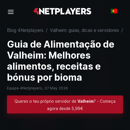
Blog 4Netplayers
/
Valheim: guias, dicas e servidores
/
Gu
Guia de Alimentação de
Valheim: Melhores
alimentos, receitas e
bónus por bioma
Equipa 4Netplayers,
27 May 2026
Queres o teu próprio servidor de
Valheim
? - Começa
agora desde 5,99€