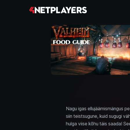
Nagu igas ellujäämismängus pea
siin teistsugune, kuid sugugi vä
hulga viise kõhu täis saada! Se