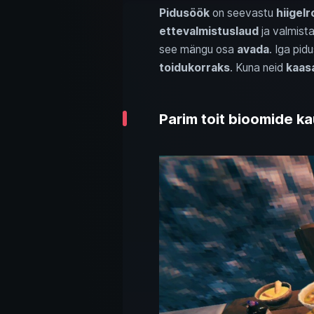
Pidusöök
on seevastu
hiigel
ettevalmistuslaud
ja valmista
see mängu osa
avada
. Iga pi
toidukorraks
. Kuna neid
kaasa
Parim toit bioomide k