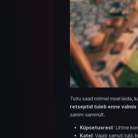
Toitu saad mitmel moel leida, k
retseptid tuleb enne valmis
samm-sammult.
Küpsetusrest
: Lihtne ko
Katel
: Vajab samuti tuld,