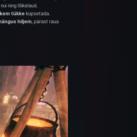
 nui ning lõikelaud.
hkem tükke
küpsetada.
ängus hiljem
, pärast raua