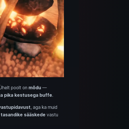
Ühelt poolt on
mõdu
—
ja pika kestusega buffe
.
vastupidavust
, aga ka muid
d
tasandike sääskede
vastu