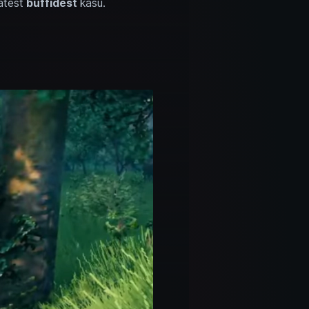
matest
buffidest
kasu.