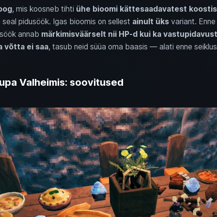
roog
, mis koosneb tihti
ühe bioomi kättesaadavatest koosti
 seal pidusöök. Igas bioomis on sellest
ainult üks
variant. Enne
dusöök annab
märkimisväärselt nii HP-d kui ka vastupidavus
 võtta ei saa
, tasub neid süüa oma baasis — alati enne seiklus
aupa Valheimis: soovitused