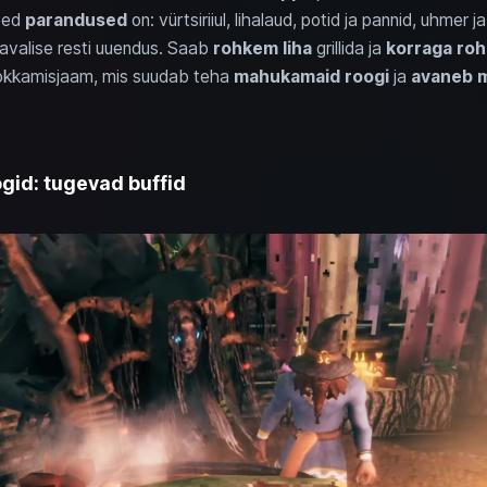
eed
parandused
on: vürtsiriiul, lihalaud, potid ja pannid, uhmer ja
Tavalise resti uuendus. Saab
rohkem liha
grillida ja
korraga ro
kokkamisjaam, mis suudab teha
mahukamaid roogi
ja
avaneb m
gid: tugevad buffid