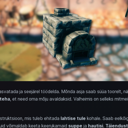
asvatada ja seejärel töödelda. Mõnda asja saab süüa toorelt, näi
 teha
, et need oma mõju avaldaksid. Valheimis on selleks mitme
nstruktsioon, mis tuleb ehitada
lahtise tule
kohale. Saab eelkõi
 kuid võimaldab keeta keerukamaid
suppe
ja
hautisi
.
Täiendus