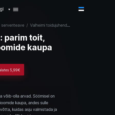
gi
▼
a serveriteave
/
Valheimi toidujuhend: parim toit, retseptid ja buffid bioomide kaupa
 parim toit,
ioomide kaupa
alates 5,99€
a võib-olla arvad. Söömisel on
 bioomide kaupa, andes sulle
võtta, kuidas asju valmistada ja