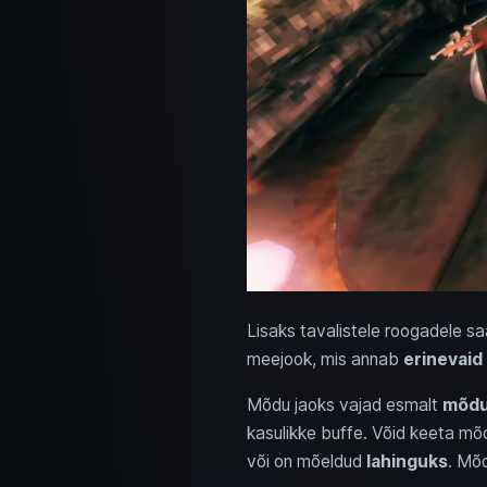
Lisaks tavalistele roogadele sa
meejook, mis annab
erinevaid
Mõdu jaoks vajad esmalt
mõdu
kasulikke buffe. Võid keeta m
või on mõeldud
lahinguks
. Mõd