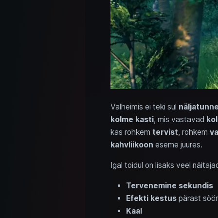
Valheimis ei teki sul
näljatunn
kolme kasti
, mis vastavad
kol
kas rohkem
tervist
, rohkem
va
kahvliikoon
eseme juures.
Igal toidul on lisaks veel näitaj
Tervenemine sekundis
Efekti kestus
pärast söö
Kaal