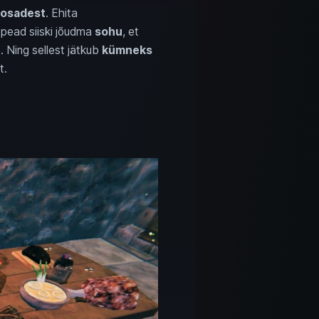
sosadest
. Ehita
 pead siiski jõudma
sohu
, et
t
. Ning sellest jätkub
kümneks
t.