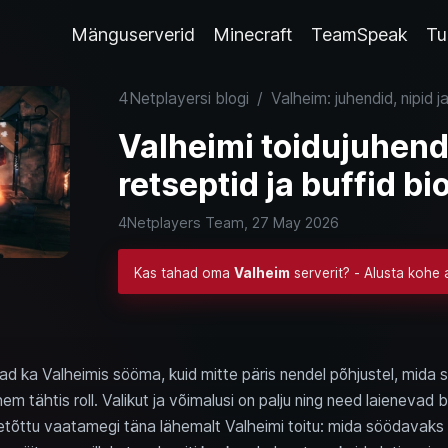
Mänguserverid
Minecraft
TeamSpeak
Tu
4Netplayersi blogi
/
Valheim: juhendid, nipid j
Valheimi toidujuhend:
retseptid ja buffid b
4Netplayers Team,
27 May 2026
Kas tahad oma
Valheim
serverit? - Alusta kohe 
d ka Valheimis sööma, kuid mitte päris nendel põhjustel, mida s
hem tähtis roll. Valikut ja võimalusi on palju ning need laienevad
etõttu vaatamegi täna lähemalt Valheimi toitu: mida söödavaks 