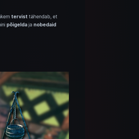
ohkem
tervist
tähendab, et
ini
põigelda
ja
nobedaid