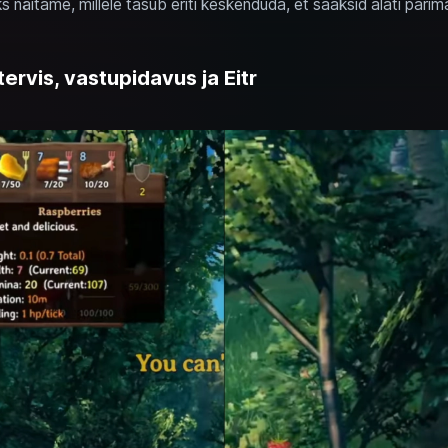
ks näitame, millele tasub eriti keskenduda, et saaksid alati pari
 tervis, vastupidavus ja Eitr