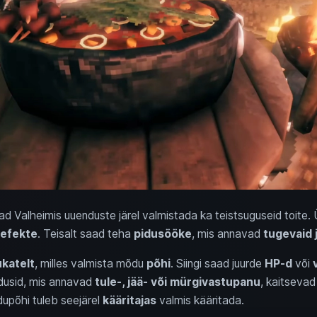
ad Valheimis uuenduste järel valmistada ka teistsuguseid toite. 
 efekte
. Teisalt saad teha
pidusööke
, mis annavad
tugevaid 
katelt
, milles valmista mõdu
põhi
. Siingi saad juurde
HP-d
või
õdusid, mis annavad
tule-, jää- või mürgivastupanu
, kaitseva
upõhi tuleb seejärel
kääritajas
valmis kääritada.