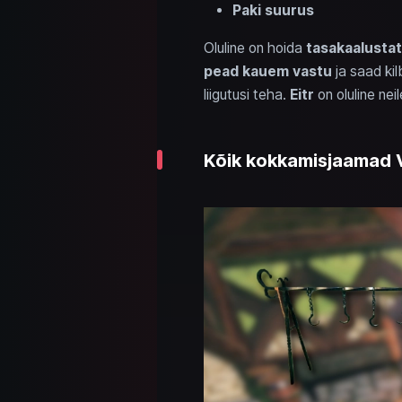
Paki suurus
Oluline on hoida
tasakaalustat
pead kauem vastu
ja saad ki
liigutusi teha.
Eitr
on oluline nei
Kõik kokkamisjaamad V