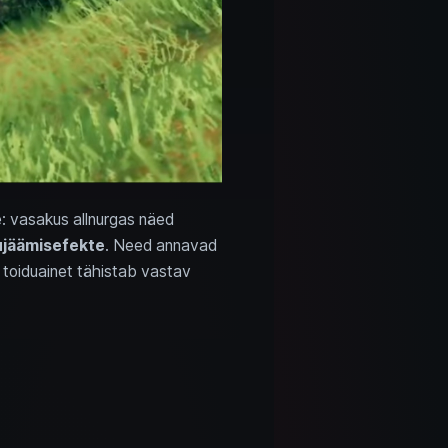
e: vasakus allnurgas näed
lujäämisefekte
. Need annavad
a toiduainet tähistab vastav