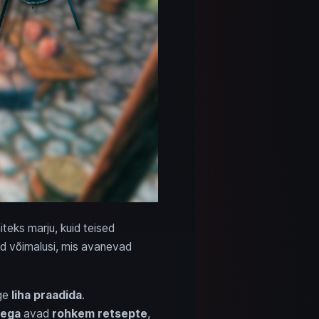
teks marju, kuid teised
id võimalusi, mis avanevad
ge
liha praadida
.
tega
avad
rohkem retsepte
,