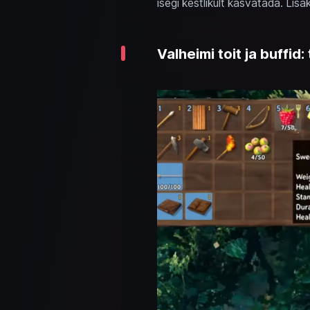
isegi kestlikult kasvatada. Lisa
Valheimi toit ja buffid: