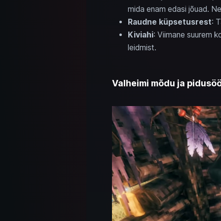
mida enam edasi jõuad. N
Raudne küpsetusrest
: 
Kiviahi
: Viimane suurem 
leidmist.
Valheimi mõdu ja pidusöö