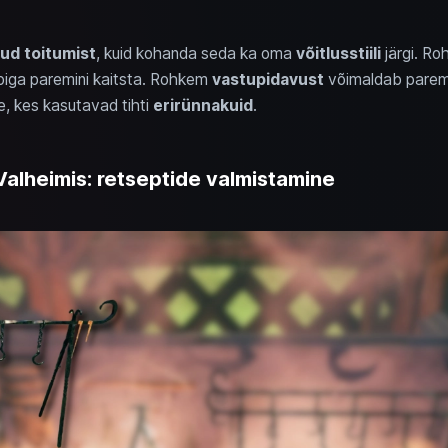
ud toitumist
, kuid kohanda seda ka oma
võitlusstiili
järgi. R
lbiga paremini kaitsta. Rohkem
vastupidavust
võimaldab parem
le, kes kasutavad tihti
eri­rünnakuid
.
alheimis: retseptide valmistamine