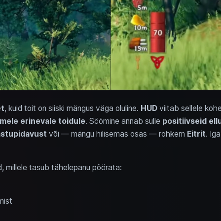
et
, kuid toit on siiski mängus väga oluline.
HUD
viitab sellele koh
mele erinevale toidule
. Söömine annab sulle
positiivseid el
stupidavust
või — mängu hilisemas osas — rohkem
Eitrit
. Ig
ad, millele tasub tähelepanu pöörata:
mist