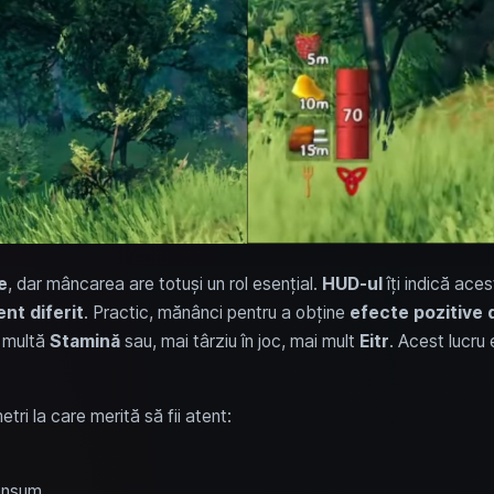
e
, dar mâncarea are totuși un rol esențial.
HUD-ul
îți indică aces
ent diferit
. Practic, mănânci pentru a obține
efecte pozitive 
i multă
Stamină
sau, mai târziu în joc, mai mult
Eitr
. Acest lucru
etri la care merită să fii atent:
onsum