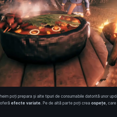
lheim poți prepara și alte tipuri de consumabile datorită unor upd
i oferă
efecte variate
. Pe de altă parte poți crea
ospețe
, care