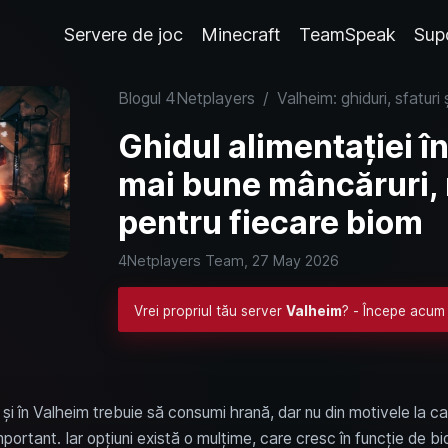
Servere de joc
Minecraft
TeamSpeak
Sup
Blogul 4Netplayers
/
Valheim: ghiduri, sfaturi 
Ghidul alimentației î
mai bune mâncăruri, r
pentru fiecare biom
4Netplayers Team,
27 May 2026
Vrei propriul tău server
Valheim
? - Începe acum 
, și în Valheim trebuie să consumi hrană, dar nu din motivele la 
e important. Iar opțiuni există o mulțime, care cresc în funcție de 