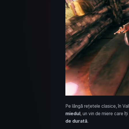
Pe lângă rețetele clasice, în Va
miedul
, un vin de miere care îț
de durată
.