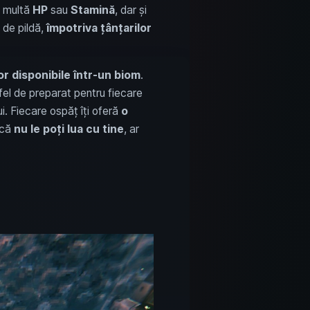
i multă
HP
sau
Stamină
, dar și
 de pildă,
împotriva țânțarilor
r disponibile într-un biom
.
el de preparat pentru fiecare
. Fiecare ospăț îți oferă
o
 că
nu le poți lua cu tine
, ar