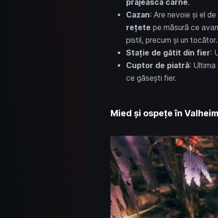
prăjească carne
.
Cazan
: Are nevoie și el d
rețete
pe măsură ce avan
pistil, precum și un tocător.
Stație de gătit din fier
: 
Cuptor de piatră
: Ultima
ce găsești fier.
Mied și ospețe în Valheim