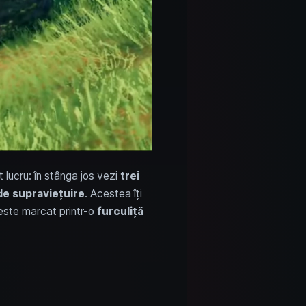
t lucru: în stânga jos vezi
trei
de supraviețuire
. Acestea îți
 este marcat printr-o
furculiță