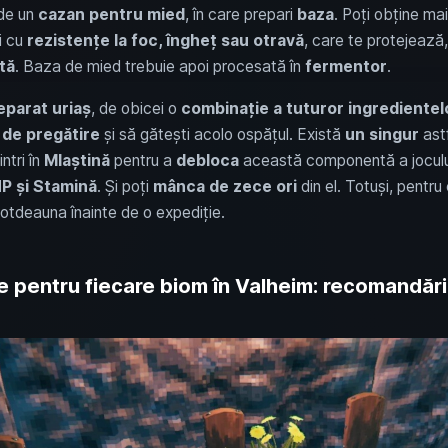
 de un
cazan pentru mied
, în care prepari
baza
. Poți obține ma
ri cu
rezistențe la foc, îngheț sau otravă
, care te protejează,
tă
. Baza de mied trebuie apoi procesată în
fermentor
.
eparat uriaș
, de obicei o
combinație a tuturor ingredientelo
de pregătire
și să gătești acolo ospățul. Există
un singur
astf
ntri în
Mlaștină
pentru a
debloca
această componentă a jocului
HP și Stamină
. Și poți
mânca de zece ori
din el. Totuși, pentru
totdeauna înainte de o expediție.
e pentru fiecare biom în Valheim: recomandări