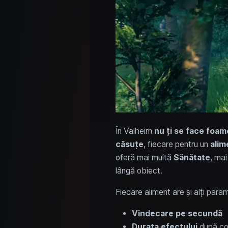
În Valheim
nu ți se face foam
căsuțe
, fiecare pentru un
alim
oferă mai multă
Sănătate
, ma
lângă obiect.
Fiecare aliment are și alți param
Vindecare pe secundă
Durata efectului
după c