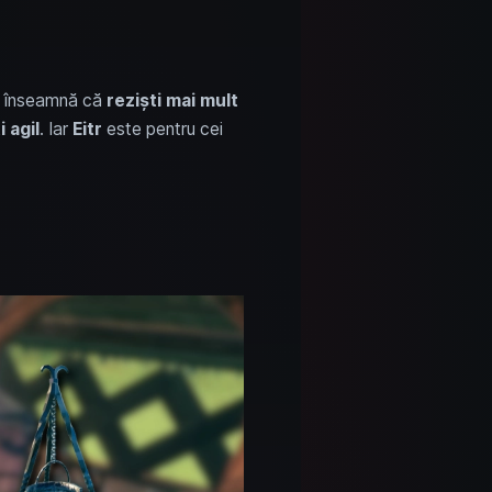
înseamnă că
reziști mai mult
i agil
. Iar
Eitr
este pentru cei