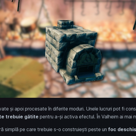
tivate și apoi procesate în diferite moduri. Unele lucruri pot fi 
te trebuie gătite
pentru a-și activa efectul. În Valheim ai mai m
ură simplă pe care trebuie s-o construiești peste un
foc deschi