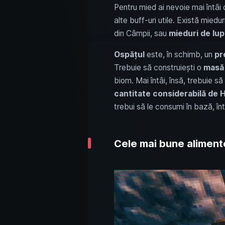
Pentru mied ai nevoie mai întâi
alte buff-uri utile. Există miedu
din Câmpii, sau
mieduri de lup
Ospățul
este, în schimb, un
pr
Trebuie să construiești o
masă 
biom. Mai întâi, însă, trebuie să i
cantitate considerabilă de 
trebui să le consumi în bază, în
Cele mai bune aliment