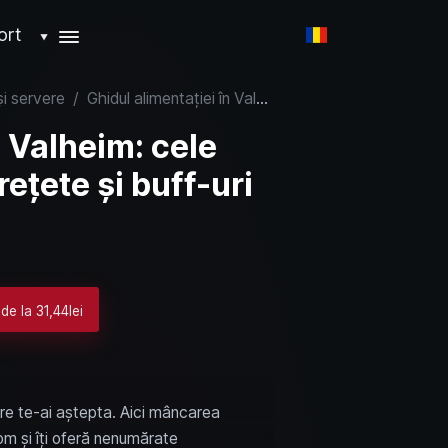
ort
▼
și servere
/
Ghidul alimentației în Valheim: cele mai bune mâncăruri, rețete și buff-uri pentru fiecare biom
n Valheim: cele
ețete și buff-uri
de la 31,44lei
care te-ai aștepta. Aici mâncarea
biom și îți oferă nenumărate