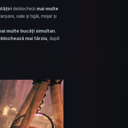
tățiri
deblochezi
mai multe
șare, oale și tigăi, mojar și
ai multe bucăți simultan
.
blochează mai târziu
, după