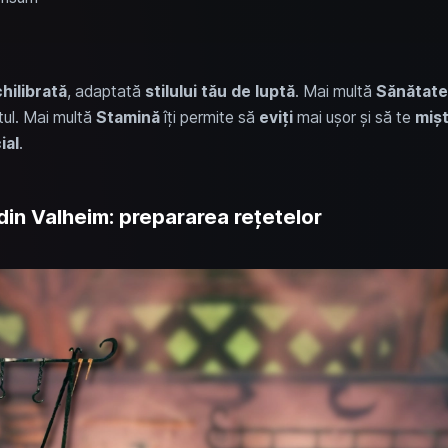
hilibrată
, adaptată
stilului tău de luptă
. Mai multă
Sănătate
tul. Mai multă
Stamină
îți permite să
eviți
mai ușor și să te
mișt
ial
.
 din Valheim: prepararea rețetelor