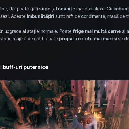
e foc, dar poate găti
supe
și
tocănițe
mai complexe. Cu
îmbună
sezi. Aceste
îmbunătățiri
sunt: raft de condimente, masă de tran
Un upgrade al stației normale. Poate
frige mai multă carne
și
m
 stație majoră de gătit; poate
prepara rețete mai mari
și se
de
: buff-uri puternice