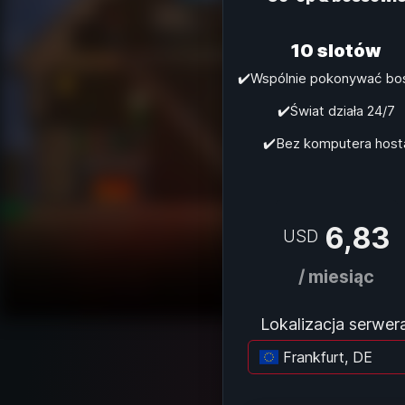
10 slotów
✔️Wspólnie pokonywać b
✔️Świat działa 24/7
✔️Bez komputera host
6,83
USD
/ miesiąc
Lokalizacja serwera
Frankfurt, DE
Ła