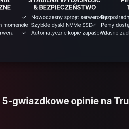
NIA
STABILNA WYDAJNOŚĆ
PE
ZNE
& BEZPIECZEŃSTWO
Nowoczesny sprzęt serwerowy
Bezpośredn
ym momencie
Szybkie dyski NVMe SSD
Pełny dost
erwera
Automatyczne kopie zapasowe
Własne zad
 5-gwiazdkowe opinie na Trus