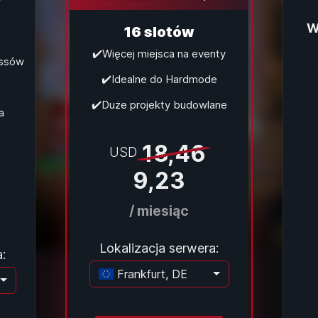
W
16 slotów
✔️Więcej miejsca na eventy
ossów
✔️Idealne do Hardmode
✔️Duże projekty budowlane
a
18,46
USD
9,23
/ miesiąc
Lokalizacja serwera:
:
Frankfurt, DE
Ładowanie...
dowanie...