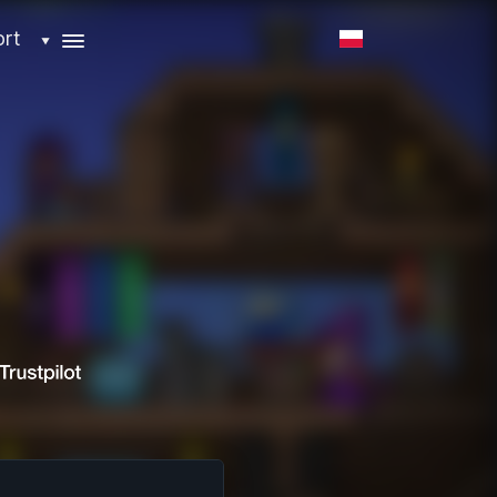
ort
▼