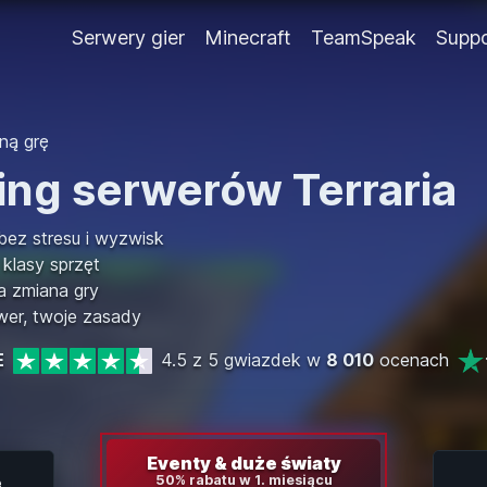
Serwery gier
Minecraft
TeamSpeak
Supp
ną grę
ing serwerów Terraria
ez stresu i wyzwisk
 klasy sprzęt
a zmiana gry
wer, twoje zasady
E
4.5 z 5 gwiazdek w
8 010
ocenach
Eventy & duże światy
e
50% rabatu w 1. miesiącu