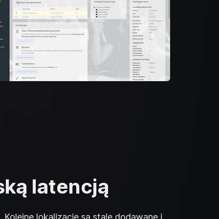
ską latencją
Kolejne lokalizacje są stale dodawane i