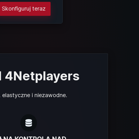
Skonfiguruj teraz
d 4Netplayers
, elastyczne i niezawodne.