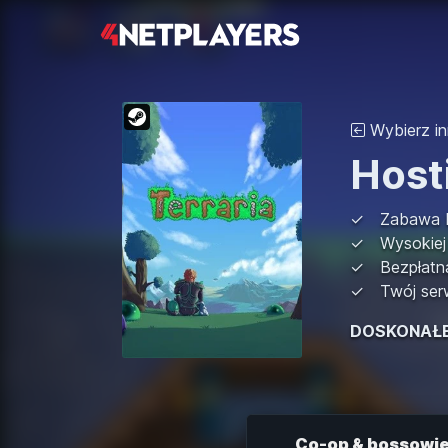
Wybierz in
Host
Zabawa b
Wysokiej
Bezpłatn
Twój ser
DOSKONAŁ
Co-op & bossowi