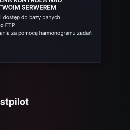
ŁNA KONTROLA NAD
TWOIM SERWEREM
i dostęp do bazy danych
ęp FTP
ania za pomocą harmonogramu zadań
tpilot