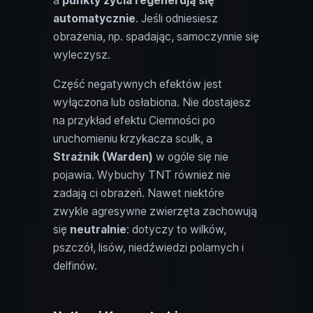
a
punkty życia regenerują się
automatycznie
. Jeśli odniesiesz
obrażenia, np. spadając, samoczynnie się
wyleczysz.
Część negatywnych efektów jest
wyłączona lub osłabiona. Nie dostajesz
na przykład efektu Ciemności po
uruchomieniu krzykacza sculk, a
Strażnik (Warden)
w ogóle się nie
pojawia. Wybuchy TNT również nie
zadają ci obrażeń. Nawet niektóre
zwykle agresywne zwierzęta zachowują
się
neutralnie
: dotyczy to wilków,
pszczół, lisów, niedźwiedzi polarnych i
delfinów.