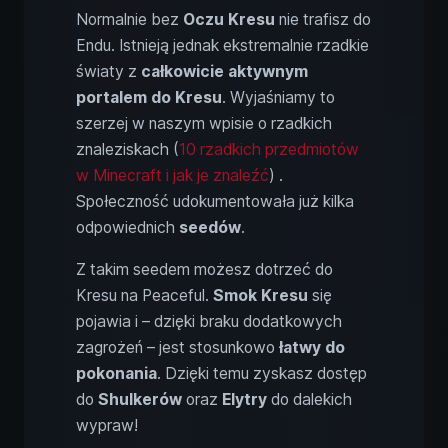
Normalnie bez
Oczu Kresu
nie trafisz do
Endu. Istnieją jednak ekstremalnie rzadkie
światy z
całkowicie aktywnym
portalem do Kresu
. Wyjaśniamy to
szerzej w naszym wpisie o rzadkich
znaleziskach (
10 rzadkich przedmiotów
w Minecraft i jak je znaleźć
) .
Społeczność udokumentowała już kilka
odpowiednich
seedów
.
Z takim seedem możesz dotrzeć do
Kresu na Peaceful.
Smok Kresu
się
pojawia i – dzięki braku dodatkowych
zagrożeń – jest stosunkowo
łatwy do
pokonania
. Dzięki temu zyskasz dostęp
do
Shulkerów
oraz
Elytry
do dalekich
wypraw!