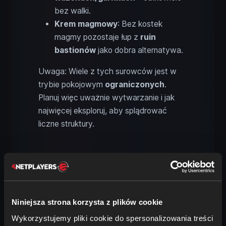
bez walki.
Krem magmowy
: Bez kostek
magmy pozostaje łup z
ruin
bastionów
jako dobra alternatywa.
Uwaga: Wiele z tych surowców jest w
trybie pokojowym
ograniczonych
.
Planuj więc uważnie wytwarzanie i jak
najwięcej eksploruj, aby splądrować
liczne struktury.
Czego nie da się zdobyć w trybie
pokojowym: funkcje i przedmioty
Niniejsza strona korzysta z plików cookie
Wykorzystujemy pliki cookie do spersonalizowania treści