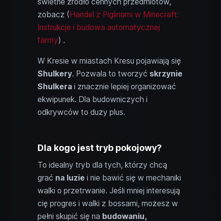
świetne źródło cennych przedmiotów,
zobacz (
Handel z Piglinami w Minecraft:
Instrukcje i budowa automatycznej
farmy
) .
W Kresie w miastach Kresu pojawiają się
Shulkery
. Pozwala to tworzyć
skrzynie
Shulkera
i znacznie lepiej organizować
ekwipunek. Dla budowniczych i
odkrywców to duży plus.
Dla kogo jest tryb pokojowy?
To idealny tryb dla tych, którzy chcą
grać
na luzie
i nie bawić się w mechaniki
walki o przetrwanie. Jeśli mniej interesują
cię progres i walki z bossami, możesz w
pełni skupić się na
budowaniu,