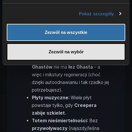
złowieszcze skarbce (Ominous
Vaults)
, a więc także
buzdygan
Pokaż szczegóły
(Mace)
i wyjątkowe szablony
pancerza.
Zezwól na wszystkie
Żabie światła (Froglights)
: Żaby
potrzebują
kostek magmy
, których
w Peaceful nie ma.
Zezwól na wybór
Mikstura regeneracji
: Bez
Ghastów
nie ma
łez Ghasta
– a
więc i mikstury regeneracji (choć
dzięki autoodnawianiu i tak rzadko jej
potrzebujesz).
Płyty muzyczne
: Wiele płyt
powstaje tylko, gdy
Creepera
zabije szkielet
.
Totem nieśmiertelności
: Bez
przywoływaczy
(najazdy/leśna