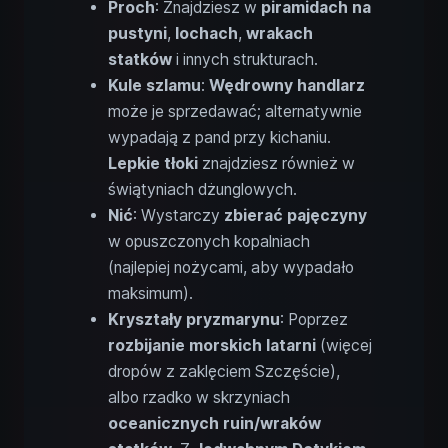
Proch
: Znajdziesz w
piramidach na
pustyni
,
lochach
,
wrakach
statków
i innych strukturach.
Kule szlamu
:
Wędrowny handlarz
może je sprzedawać; alternatywnie
wypadają z pand przy kichaniu.
Lepkie tłoki
znajdziesz również w
świątyniach dżunglowych.
Nić
: Wystarczy
zbierać pajęczyny
w opuszczonych kopalniach
(najlepiej nożycami, aby wypadało
maksimum).
Kryształy pryzmarynu
: Poprzez
rozbijanie morskich latarni
(więcej
dropów z zaklęciem Szczęście),
albo rzadko w skrzyniach
oceanicznych ruin/wraków