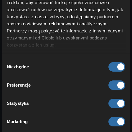
i reklam, aby oferować funkcje społecznościowe i
analizować ruch w naszej witrynie. Informacje o tym, jak
korzystasz z naszej witryny, udostępniamy partnerom
społecznościowym, reklamowym i analitycznym.
Partnerzy mogą połączyć te informacje z innymi danymi
otrzymanymi od Ciebie lub uzyskanymi podczas
Mimo licznych obejść część mechanik i
korzystania z ich usług.
przedmiotów w Peaceful pozostaje
zablokowana – zwłaszcza te
Wybór
bezpośrednio powiązane z potworami:
Niezbędne
zgody
Oko Kresu
: Perły Kresu są do
zdobycia, ale bez
proszku
Preferencje
płomyka (Blaze Powder)
nie
aktywujesz portalu do Kresu (w
Statystyka
normalnych okolicznościach) – to
blokuje zwykłą drogę do Endu.
Marketing
Komnaty prób (Trials)
: Omijają cię
rózga wichru (Breeze Rod)
,