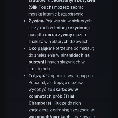
statków
. Z
Jedwabnym Dotykiem
(Silk Touch)
możesz zebrać
morską latarnię bezpośrednio.
Żywica
: Pojawia się w niektórych
skrzyniach w
leśnej rezydencji
;
ponadto
serca żywicy
można
znaleźć w niektórych drzewach.
Oko pająka
: Potrzebne do mikstur;
do znalezienia w
piramidach na
pustyni
i innych skrzyniach w
strukturach.
Trójząb
: Utopce nie występują na
Peaceful, ale trójząb możesz
wydobyć ze
skarbców w
komnatach prób (Trial
Chambers)
. Klucze do nich
znajdziesz z odrobiną szczęścia w
wazonach/garnkach
– całkowicie