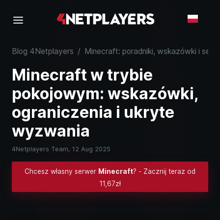
Blog 4Netplayers
/
Minecraft: poradniki, wskazówki i serw
Minecraft w trybie
pokojowym: wskazówki,
ograniczenia i ukryte
wyzwania
4Netplayers Team,
12 Aug 2025
Chcesz własny serwer
Minecraft
? - Zacznij teraz od
11,67zł