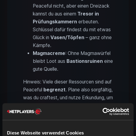
Peaceful nicht, aber einen Dreizack
kannst du aus einem
Tresor in
Prüfungskammern
erbeuten.
Schlüssel dafür findest du mit etwas
Glück in
Vasen/Töpfen
– ganz ohne
Kämpfe.
Magmacreme
: Ohne Magmawürfel
bleibt Loot aus
Bastionsruinen
eine
gute Quelle.
Hinweis: Viele dieser Ressourcen sind auf
Peaceful
begrenzt
. Plane also sorgfältig,
was du craftest, und nutze Erkundung, um
möglichst viele Strukturen zu looten.
Nicht verfügbar im Peaceful-
Diese Webseite verwendet Cookies
Modus: Features und Items