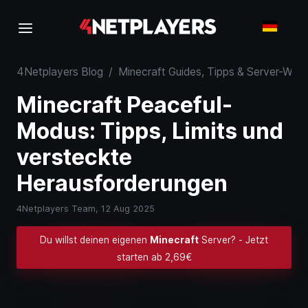
4Netplayers Blog
/
Minecraft Guides, Tipps & Server-Wiss
Minecraft Peaceful-
Modus: Tipps, Limits und
versteckte
Herausforderungen
4Netplayers Team,
12 Aug 2025
Du willst deinen eigenen
Minecraft
Server? - Jetzt
starten ab 2,69€