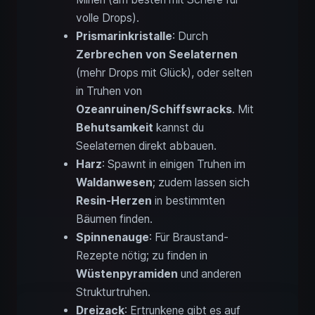
volle Drops).
Prismarinkristalle
: Durch
Zerbrechen von Seelaternen
(mehr Drops mit Glück), oder selten
in Truhen von
Ozeanruinen/Schiffswracks
. Mit
Behutsamkeit
kannst du
Seelaternen direkt abbauen.
Harz
: Spawnt in einigen Truhen im
Waldanwesen
; zudem lassen sich
Resin-Herzen
in bestimmten
Bäumen finden.
Spinnenauge
: Für Braustand-
Rezepte nötig; zu finden in
Wüstenpyramiden
und anderen
Strukturtruhen.
Dreizack
: Ertrunkene gibt es auf