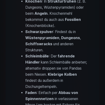
Knochen
: In
Strukturtruhen
(z. B.
Dungeons, Wüstenpyramiden) oder
beim
Angeln
. Knochenmehl
bekommst du auch aus
Fossilien
(Knochenblöcke).
Schwarzpulver
: Findest du in
Wüstenpyramiden
,
Dungeons
,
Schiffswracks
und anderen
Strukturen.
Schleimbälle
: Der
fahrende
Händler
kann Schleimbälle anbieten;
alternativ droppen sie von Pandas
beim Niesen.
Klebrige Kolben
findest du außerdem in
Dschungeltempeln.
Faden
: Einfach per
Abbau von
Spinnennetzen
in verlassenen
Minen (am besten mit Schere für