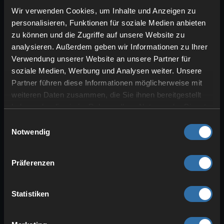
Wir verwenden Cookies, um Inhalte und Anzeigen zu
personalisieren, Funktionen für soziale Medien anbieten
zu können und die Zugriffe auf unsere Website zu
analysieren. Außerdem geben wir Informationen zu Ihrer
Verwendung unserer Website an unsere Partner für
soziale Medien, Werbung und Analysen weiter. Unsere
Partner führen diese Informationen möglicherweise mit
weiteren Daten zusammen, die Sie ihnen bereitgestellt
haben oder die sie im Rahmen Ihrer Nutzung der Dienste
gesammelt haben.
Trotz zahlreicher Umwege bleiben einige
Einwilligungsauswahl
Notwendig
Mechaniken und Items auf Peaceful
gesperrt – vor allem solche, die direkt an
Monster gebunden sind:
Präferenzen
Enderauge
: Enderperlen sind
machbar, aber ohne
Lohenstaub
Statistiken
kein Endportal (unter normalen
Umständen) – das blockiert den