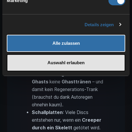
Marketing
regulären Weg ins End.
Prüfungskammern (Trials)
: Dir
entgehen
Böenrute
,
ominöse
Details zeigen
Tresore
und damit der
Hammer
(Mace)
sowie besondere
Alle zulassen
Rüstungsvorlagen.
Froschlichter
: Frösche brauchen
Magmawürfel
, die es auf Peaceful
Auswahl erlauben
nicht gibt.
Trank der Regeneration
: Ohne
Ghasts
keine
Ghasttränen
– und
damit kein Regenerations-Trank
(brauchst du dank Autoregen
ohnehin kaum).
Schallplatten
: Viele Discs
entstehen nur, wenn ein
Creeper
durch ein Skelett
getötet wird.