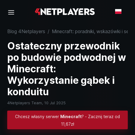
Blog 4Netplayers
/
Minecraft: poradniki, wskazówki i serw
Ostateczny przewodnik
po budowie podwodnej w
Minecraft:
Wykorzystanie gąbek i
konduitu
4Netplayers Team,
10 Jul 2025
Chcesz własny serwer
Minecraft
? - Zacznij teraz od
11,67zł