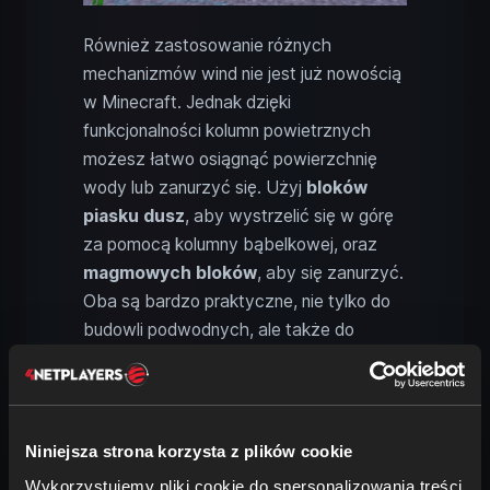
Również zastosowanie różnych
mechanizmów wind nie jest już nowością
w Minecraft. Jednak dzięki
funkcjonalności kolumn powietrznych
możesz łatwo osiągnąć powierzchnię
wody lub zanurzyć się. Użyj
bloków
piasku dusz
, aby wystrzelić się w górę
za pomocą kolumny bąbelkowej, oraz
magmowych bloków
, aby się zanurzyć.
Oba są bardzo praktyczne, nie tylko do
budowli podwodnych, ale także do
zwykłych budynków, w których
potrzebna jest szybka winda.
Niniejsza strona korzysta z plików cookie
Konduit: Potężny pomocnik
Wykorzystujemy pliki cookie do spersonalizowania treści