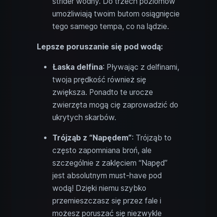
strider wodny. Do trzech poziomów
umożliwiają twoim butom osiągnięcie
tego samego tempa, co na lądzie.
Lepsze poruszanie się pod wodą:
Łaska delfina
: Pływając z delfinami,
twoja prędkość również się
zwiększa. Ponadto te urocze
zwierzęta mogą cię zaprowadzić do
ukrytych skarbów.
Trójząb z “Napędem”
: Trójząb to
często zapomniana broń, ale
szczególnie z zaklęciem “Napęd”
jest absolutnym must-have pod
wodą! Dzięki niemu szybko
przemieszczasz się przez fale i
możesz poruszać się niezwykle