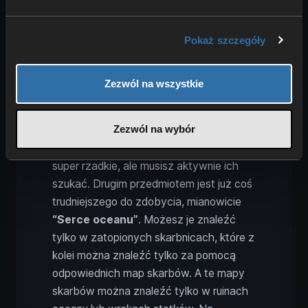
Minecraft: Wszystkie efekty i materiały
wyjaśnione!
) .
Pokaż szczegóły
Do stworzenia konduitu potrzebujesz
dwóch przedmiotów. Po pierwsze,
Zezwól na wszystkie
potrzebujesz
ośmiu muszli łodzików
.
Możesz je zdobyć podczas łowienia,
Zezwól na wybór
jako drop od utopców lub w handlu z
wędrownym handlarzem. Nie są więc
super rzadkie, ale musisz aktywnie ich
szukać. Drugim przedmiotem jest już coś
trudniejszego do zdobycia, mianowicie
“Serce oceanu”
. Możesz je znaleźć
tylko w zatopionych skarbnicach, które z
kolei można znaleźć tylko za pomocą
odpowiednich map skarbów. A te mapy
skarbów można znaleźć tylko w ruinach