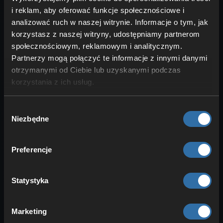
przy budowie podwodnej
i reklam, aby oferować funkcje społecznościowe i
analizować ruch w naszej witrynie. Informacje o tym, jak
korzystasz z naszej witryny, udostępniamy partnerom
społecznościowym, reklamowym i analitycznym.
Partnerzy mogą połączyć te informacje z innymi danymi
otrzymanymi od Ciebie lub uzyskanymi podczas
korzystania z ich usług.
Wybór
Niezbędne
zgody
Na koniec przyjrzymy się konduitowi,
często zapomnianemu blokowi, który
Preferencje
jednak może być bardzo przydatny przy
pracach budowlanych pod wodą. Działa
on podobnie do latarni morskiej na lądzie,
Statystyka
a jeśli chcesz dowiedzieć się więcej na
ten temat, przeczytaj nasz artykuł na ten
Marketing
temat (
Jak zbudować latarnię w