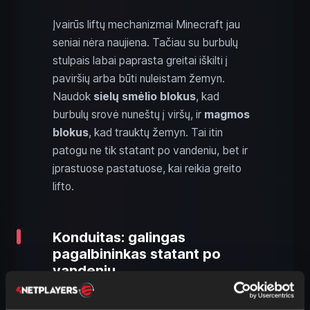
Įvairūs liftų mechanizmai Minecraft jau
seniai nėra naujiena. Tačiau su burbulų
stulpais labai paprasta greitai iškilti į
paviršių arba būti nuleistam žemyn.
Naudok
sielų smėlio blokus
, kad
burbulų srovė nuneštų į viršų, ir
magmos
blokus
, kad trauktų žemyn. Tai itin
patogu ne tik statant po vandeniu, bet ir
įprastuose pastatuose, kai reikia greito
lifto.
Konduitas: galingas
pagalbininkas statant po
vandeniu