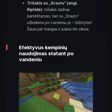
Trišakis su „Srautu“ (angl.
Riptide)
: trišakis dažnai
pamirštamas, bet su „Srauto“
užkeikimu po vandeniu jis – būtinybė!
Šauni per bangas ir judėsi itin vikriai.
Efektyvus kempinių
naudojimas statant po
vandeniu