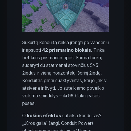
Sukurtą konduitą reikia įrengti po vandeniu
ir apsupti
42 prismarino blokais
. Tinka
bet kuris prismarino tipas. Forma turėtų
sudaryti du statmenai stovinčius 5×5
žiedus ir vieną horizontalų išorinį žiedą.
Konduitas pilnai suaktyvintas, kai jo „akis“
atsiveria ir švyti. Jo suteikiamo poveikio
veikimo spindulys – iki 96 blokų į visas
puses.
O
kokius efektus
suteikia konduitas?
„Jūros galia“ (angl. Conduit Power)
atitinkamame spindulyje užtikrina: