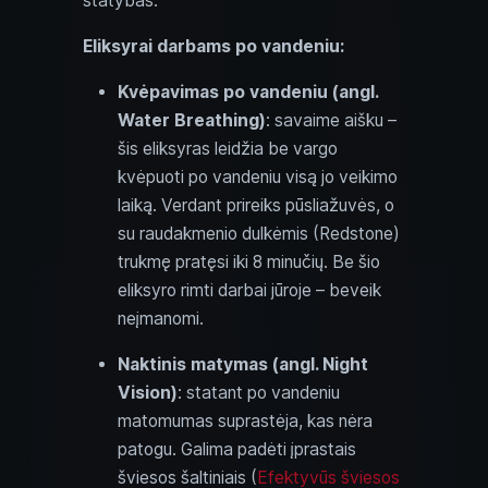
statybas.
Eliksyrai darbams po vandeniu:
Kvėpavimas po vandeniu (angl.
Water Breathing)
: savaime aišku –
šis eliksyras leidžia be vargo
kvėpuoti po vandeniu visą jo veikimo
laiką. Verdant prireiks pūsliažuvės, o
su raudakmenio dulkėmis (Redstone)
trukmę pratęsi iki 8 minučių. Be šio
eliksyro rimti darbai jūroje – beveik
neįmanomi.
Naktinis matymas (angl. Night
Vision)
: statant po vandeniu
matomumas suprastėja, kas nėra
patogu. Galima padėti įprastais
šviesos šaltiniais (
Efektyvūs šviesos