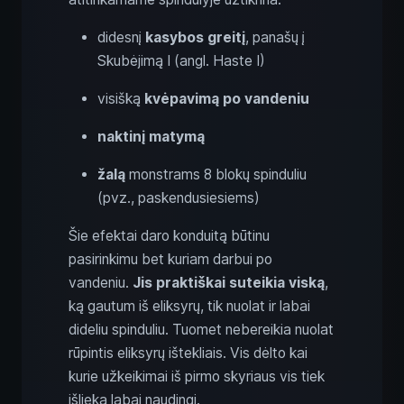
didesnį
kasybos greitį
, panašų į
Skubėjimą I (angl. Haste I)
visišką
kvėpavimą po vandeniu
naktinį matymą
žalą
monstrams 8 blokų spinduliu
(pvz., paskendusiesiems)
Šie efektai daro konduitą būtinu
pasirinkimu bet kuriam darbui po
vandeniu.
Jis praktiškai suteikia viską
,
ką gautum iš eliksyrų, tik nuolat ir labai
dideliu spinduliu. Tuomet nebereikia nuolat
rūpintis eliksyrų ištekliais. Vis dėlto kai
kurie užkeikimai iš pirmo skyriaus vis tiek
išlieka labai naudingi.