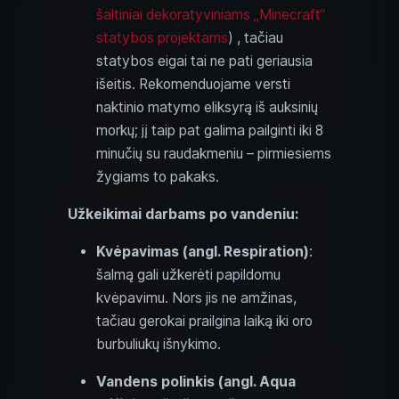
šaltiniai dekoratyviniams „Minecraft“
statybos projektams
) , tačiau
statybos eigai tai ne pati geriausia
išeitis. Rekomenduojame versti
naktinio matymo eliksyrą iš auksinių
morkų; jį taip pat galima pailginti iki 8
minučių su raudakmeniu – pirmiesiems
žygiams to pakaks.
Užkeikimai darbams po vandeniu:
Kvėpavimas (angl. Respiration)
:
šalmą gali užkerėti papildomu
kvėpavimu. Nors jis ne amžinas,
tačiau gerokai prailgina laiką iki oro
burbuliukų išnykimo.
Vandens polinkis (angl. Aqua