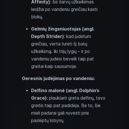
Affinity)
: šis šarvų užkeikimas
leidžia po vandeniu greičiau kasti
blokų.
Gelmių žingsniuotojas (angl.
Depth Strider)
: kad judėtum
greičiau, verta turėti šį batų
užkeikimą. Iki trijų lygių – ir po
vandeniu judėsi beveik taip pat
greitai kaip sausumoje.
Geresnis judėjimas po vandeniu:
Delfino malonė (angl. Dolphin’s
Grace)
: plaukiant greta delfinų, tavo
greitis taip pat padidėja. Be to, šie
mieli padarai gali nuvesti prie
paslėptų lobynų.