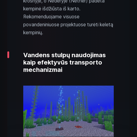
krosnyje, o Nederyje (Nether) padėta
kempinė išdžiūsta iš karto.
Rekomenduojame visuose
povandeniniuose projektuose turėti keletą
kempinių.
Vandens stulpų naudojimas
kaip efektyvūs transporto
mechanizmai