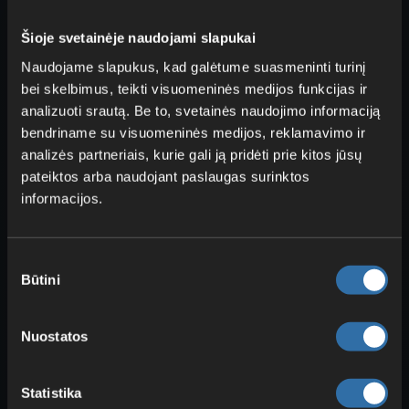
Šioje svetainėje naudojami slapukai
Naudojame slapukus, kad galėtume suasmeninti turinį
bei skelbimus, teikti visuomeninės medijos funkcijas ir
analizuoti srautą. Be to, svetainės naudojimo informaciją
bendriname su visuomeninės medijos, reklamavimo ir
analizės partneriais, kurie gali ją pridėti prie kitos jūsų
pateiktos arba naudojant paslaugas surinktos
Galiausiai – apie konduitą (angl. Conduit),
informacijos.
dažnai pamirštamą bloką, kuris po
vandeniu yra neįtikėtinai naudingas. Jis
veikia panašiai kaip švyturys sausumoje;
Sutikimo
jei nori apie tai sužinoti daugiau, skaityk
Būtini
pasirinkimas
mūsų įrašą (
Minecraft švyturys: kaip
pastatyti, visi efektai ir medžiagos
Nuostatos
paaiškinti!
) .
Konduitui reikia dviejų daiktų. Pirmiausia –
Statistika
aštuonių nautilo kiautų
(angl. Nautilus