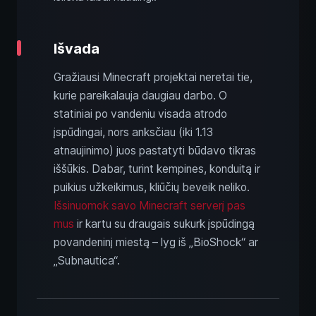
Išvada
Gražiausi Minecraft projektai neretai tie,
kurie pareikalauja daugiau darbo. O
statiniai po vandeniu visada atrodo
įspūdingai, nors anksčiau (iki 1.13
atnaujinimo) juos pastatyti būdavo tikras
iššūkis. Dabar, turint kempines, konduitą ir
puikius užkeikimus, kliūčių beveik neliko.
Išsinuomok savo Minecraft serverį pas
mus
ir kartu su draugais sukurk įspūdingą
povandeninį miestą – lyg iš „BioShock“ ar
„Subnautica“.