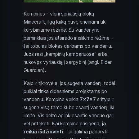
Kempinės – vieni seniausių blokų
Minecraft, ilgą laiką buvę prieinami tik
kūrybiniame režime. Su vandenyno
paminklais jos atsirado ir išlikimo režime –
tai tobulas blokas darbams po vandeniu.
Juos rasi „kempinių kambariuose“ arba
nukovęs vyriausiąjį sargybinį (angl. Elder
Guardian).
Kaip ir tikrovėje, jos sugeria vandenį, todėl
puikiai tinka didesniems projektams po
vandeniu. Kempinė veikia
7×7×7
srityje ir
sugeria visą tame kube esantį vandenį, iki
limito. Vis dėlto aplink esantis vanduo gali
vėl pritekėti. Kai kempinė prisigeria,
ją
reikia išdžiovinti
. Tai galima padaryti