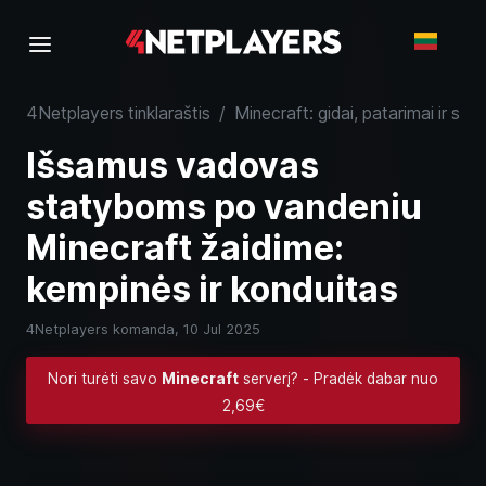
4Netplayers tinklaraštis
/
Minecraft: gidai, patarimai ir serv
Išsamus vadovas
statyboms po vandeniu
Minecraft žaidime:
kempinės ir konduitas
4Netplayers komanda,
10 Jul 2025
Nori turėti savo
Minecraft
serverį? - Pradėk dabar nuo
2,69€