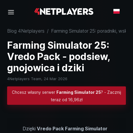
Blog 4Netplayers
/
Farming Simulator 25: poradniki, wskaz
Farming Simulator 25:
Vredo Pack - podsiew,
gnojowica i dziki
4Netplayers Team,
24 Mar 2026
Chcesz własny serwer
Farming Simulator 25
? - Zacznij
teraz od 16,96zł
Dzięki
Vredo Pack
Farming Simulator