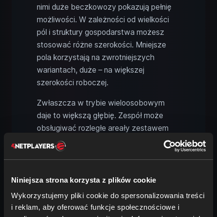
nimi duże beczkowozy pokazują pełnię
możliwości. W zależności od wielkości
pól i struktury gospodarstwa możesz
stosować różne szerokości. Mniejsze
pola korzystają na zwrotniejszych
wariantach, duże – na większej
szerokości roboczej.
Zwłaszcza w trybie wieloosobowym
daje to większą głębię. Zespół może
obsługiwać rozległe areały zestawem
VT7138 z szeroką techniką aplikacji,
podczas gdy mniejsze gospodarstwa
pracują z kompaktowymi urządzeniami.
Dzięki temu park maszynowy nie tylko
Niniejsza strona korzysta z plików cookie
wygląda różnorodnie, ale też wymusza
Wykorzystujemy pliki cookie do spersonalizowania treści
realne decyzje.
i reklam, aby oferować funkcje społecznościowe i