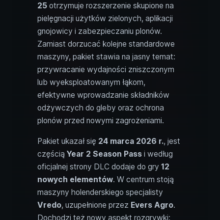
25
otrzymuje rozszerzenie skupione na
pielęgnacji użytków zielonych, aplikacji
gnojowicy i zabezpieczaniu plonów.
Zamiast dorzucać kolejne standardowe
maszyny, pakiet stawia na jasny temat:
przywracanie wydajności zniszczonym
lub wyeksploatowanym łąkom,
efektywne wprowadzanie składników
odżywczych do gleby oraz ochrona
plonów przed nowymi zagrożeniami.
Pakiet ukazał się
24 marca 2026 r.
, jest
częścią
Year 2 Season Pass
i według
oficjalnej strony DLC dodaje do gry
12
nowych elementów
. W centrum stoją
maszyny holenderskiego specjalisty
Vredo
, uzupełnione przez
Evers Agro
.
Dochodzi też nowy aspekt rozgrywki: