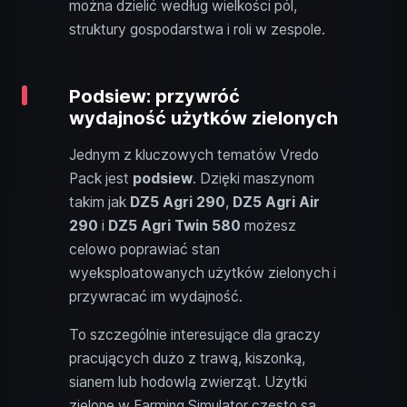
można dzielić według wielkości pól,
struktury gospodarstwa i roli w zespole.
Podsiew: przywróć
wydajność użytków zielonych
Jednym z kluczowych tematów Vredo
Pack jest
podsiew
. Dzięki maszynom
takim jak
DZ5 Agri 290
,
DZ5 Agri Air
290
i
DZ5 Agri Twin 580
możesz
celowo poprawiać stan
wyeksploatowanych użytków zielonych i
przywracać im wydajność.
To szczególnie interesujące dla graczy
pracujących dużo z trawą, kiszonką,
sianem lub hodowlą zwierząt. Użytki
zielone w Farming Simulator często są