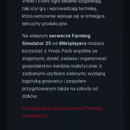
Vredo i Evers Agro idealnie uzupełniają
taki styl gry i wprowadzają technikę,
która sensownie wpisuje się w istniejące
łańcuchy produkcyjne.
Na własnym
serwerze Farming
Simulator 25
od
4Netplayers
możesz
korzystać z Vredo Pack wspólnie ze
znajomymi, dzielić zadania i organizować
gospodarstwo bardziej realistycznie: z
zadbanymi użytkami zielonymi, wydajną
logistyką gnojowicy i zespołem
przygotowanym także na szkody od
dzików.
Wynajmij teraz własny serwer Farming
Simulator 25