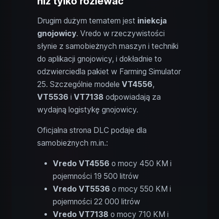
niż tylko rozlewać
Drugim dużym tematem jest
iniekcja
gnojowicy
. Vredo w rzeczywistości
słynie z samobieżnych maszyn i techniki
do aplikacji gnojowicy, i dokładnie to
odzwierciedla pakiet w Farming Simulator
25. Szczególnie modele
VT4556
,
VT5536
i
VT7138
odpowiadają za
wydajną logistykę gnojowicy.
Oficjalna strona DLC podaje dla
samobieżnych m.in.:
Vredo VT4556
o mocy 450 KM i
pojemności 19 500 litrów
Vredo VT5536
o mocy 550 KM i
pojemności 22 000 litrów
Vredo VT7138
o mocy 710 KM i