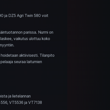
90 ja DZ5 Agri Twin 580 voit
eläintuotannon parissa. Nurmi on
 laskee, vaikutus ulottuu koko
myyntiin.
oidetaan aktiivisesti. Tilanpito
 pelaaja seuraa laitumien
sta ja lietelannan
 VT4556, VT5536 ja VT7138