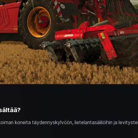
sältää?
oiman koneita täydennyskylvöön, lietelantasäiliöihin ja levitystekn