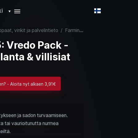
ki
▼
aat, vinkit ja palvelintieto
/
Farming Simulator 25: Vredo Pack - täydennyskylvö, lietelanta & villisiat
: Vredo Pack -
anta & villisiat
en? - Aloita nyt alkaen 3,91€
itykseen ja sadon turvaamiseen.
ta tai vaurioitunutta nurmea
iltä.