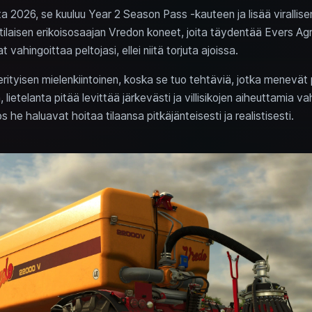
uuta 2026, se kuuluu Year 2 Season Pass -kauteen ja lisää virall
ntilaisen erikoisosaajan Vredon koneet, joita täydentää Evers A
vat vahingoittaa peltojasi, ellei niitä torjuta ajoissa.
erityisen mielenkiintoinen, koska se tuo tehtäviä, jotka menevät
, lietelanta pitää levittää järkevästi ja villisikojen aiheuttamia 
os he haluavat hoitaa tilaansa pitkäjänteisesti ja realistisesti.