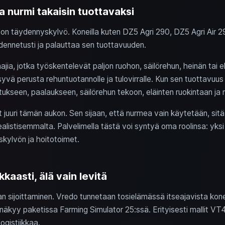
 nurmi takaisin tuottavaksi
n täydennyskylvö. Koneilla kuten DZ5 Agri 290, DZ5 Agri Air 2
ennetusti ja palauttaa sen tuottavuuden.
ajia, jotka työskentelevät paljon ruohon, säilörehun, heinän tai 
yvä perusta rehuntuotannolle ja tulovirralle. Kun sen tuottavuus
otukseen, paalaukseen, säilörehun tekoon, eläinten ruokintaan ja 
uuri tämän aukon. Sen sijaan, että nurmea vain käytetään, sitä h
ealistisemmalta. Palvelimella tästä voi syntyä oma roolinsa: yksi
skylvön ja hoitotoimet.
kkaasti, älä vain levitä
an sijoittaminen. Vredo tunnetaan tosielämässä itseajavista konei
mä näkyy paketissa Farming Simulator 25:ssä. Erityisesti mallit
ogistiikkaa.