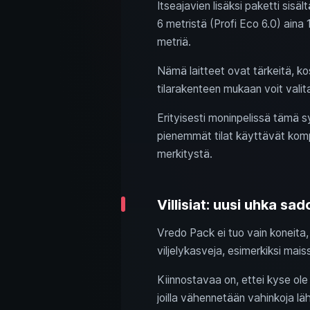
Itseajavien lisäksi paketti sisä
6 metristä (Profi Eco 6.0) aina
metriä.
Nämä laitteet ovat tärkeitä, ko
tilarakenteen mukaan voit valita 
Erityisesti moninpelissä tämä sy
pienemmät tilat käyttävät kompa
merkitystä.
Villisiat: uusi uhka sad
Vredo Pack ei tuo vain koneita, v
viljelykasveja, esimerkiksi mais
Kiinnostavaa on, ettei kyse ol
joilla vähennetään vahinkoja lä