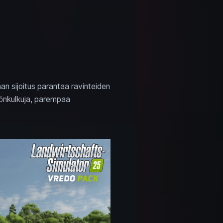
nnan sijoitus parantaa ravinteiden
yönkulkuja, parempaa