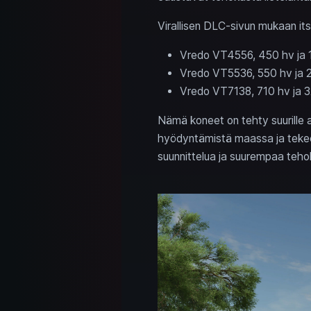
Virallisen DLC-sivun mukaan it
Vredo VT4556, 450 hv ja 19
Vredo VT5536, 550 hv ja 22
Vredo VT7138, 710 hv ja 32
Nämä koneet on tehty suurille alo
hyödyntämistä maassa ja tekee 
suunnittelua ja suurempaa teho