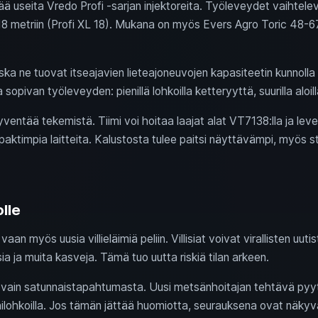
ltää useita Vredo Profi -sarjan injektoreita. Työleveydet vaihtel
 18 metriin (Profi XL 18). Mukana on myös Evers Agro Toric 48-6
ska ne tuovat itseajavien lieteajoneuvojen kapasiteetin kunnoll
sopivan työleveyden: pienillä lohkoilla ketteryyttä, suurilla aloi
ventää tekemistä. Tiimi voi hoitaa laajat alat VT7138:lla ja leveä
ktimpia laitteita. Kalustosta tulee paitsi näyttävämpi, myös str
olle
aan myös uusia villieläimiä peliin. Villisiat voivat virallisten uu
sia ja muita kasveja. Tämä tuo uutta riskiä tilan arkeen.
e vain satunnaistapahtumasta. Uusi metsänhoitajan tehtävä pyy
hilohkoilla. Jos tämän jättää huomiotta, seurauksena ovat näkyv