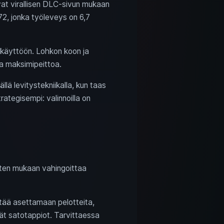
evat virallisen DLC-sivun mukaan
72, jonka työleveys on 6,7
a käyttöön. Lohkon koon ja
lla maksimipeittoa.
llä levitystekniikalla, kun taas
ategisempi: valinnoilla on
tisten mukaan vahingoittaa
tää asettamaan pelotteita,
ät satotappiot. Tarvittaessa