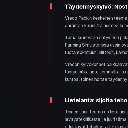
Täydennyskylvö: Nosta
Vredo Packin keskeinen teema o
parantaa kulunutta nurmea kohd
Tämä kiinnostaa erityisesti pela
Farming Simulatorissa usein pys
tuotantoketjuun: niittoon, karh
Vredon kylvökoneet paikkaavat j
tuntuu pitkäjänteisemmältä ja r
kuntoa, toinen hoitaa täydenny
Lietelanta: sijoita teho
Toinen suuri teema on lietelann
levitystekniikasta, ja juuri tä
edustavat tehokasta lietelantal