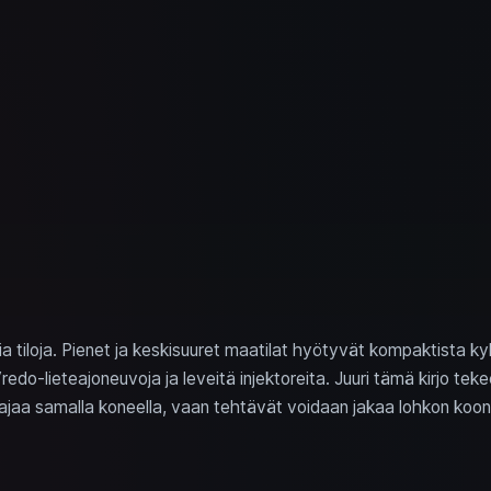
ia tiloja. Pienet ja keskisuuret maatilat hyötyvät kompaktista ky
Vredo-lieteajoneuvoja ja leveitä injektoreita. Juuri tämä kirjo te
se ajaa samalla koneella, vaan tehtävät voidaan jakaa lohkon koon, 