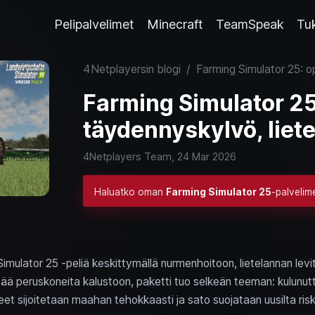
Pelipalvelimet
Minecraft
TeamSpeak
Tu
4Netplayersin blogi
/
Farming Simulator 25: opp
Farming Simulator 25
täydennyskylvö, lietel
4Netplayers Team,
24 Mar 2026
Haluatko oman
Farming Simulator 25
-palvelim
imulator 25 -peliä keskittymällä nurmenhoitoon, lietelannan lev
 lisää peruskoneita kalustoon, paketti tuo selkeän teeman: kulunut
et sijoitetaan maahan tehokkaasti ja sato suojataan uusilta riske