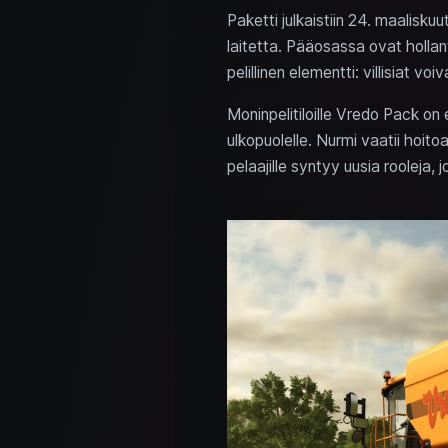
Paketti julkaistiin 24. maalisk
laitetta. Pääosassa ovat holla
pelillinen elementti: villisiat voi
Moninpelitiloille Vredo Pack on 
ulkopuolelle. Nurmi vaatii hoitoa
pelaajille syntyy uusia rooleja, j