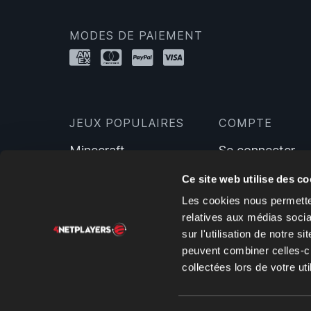
MODES DE PAIEMENT
JEUX POPULAIRES
COMPTE
Minecraft
Se connecter
Hytale
S'inscrire
Ce site web utilise des co
Farming Simulator 25
Les cookies nous permetten
Valheim
relatives aux médias socia
ARK: Survival Evolved
sur l'utilisation de notre 
7 Days To Die
peuvent combiner celles-ci
DayZ
collectées lors de votre uti
Satisfactory