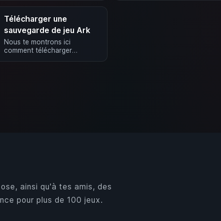
Désactiver …
activer l’enregistremen
Télécharger une
sauvegarde de jeu Ark
Nous te montrons ici
comment télécharger
facilement ta sauvegarde de
jeu. Astuce: Nous
recommandons d’utiliser un …
ose, ainsi qu'à tes amis, des
nce pour plus de 100 jeux.