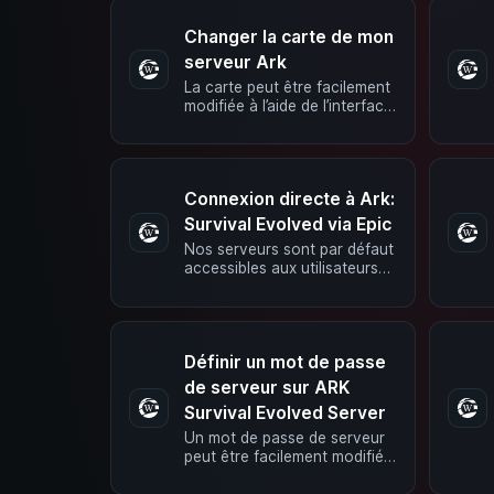
Changer la carte de mon
serveur Ark
La carte peut être facilement
modifiée à l’aide de l’interface
web. In Mode de base Il suffit
de placer la …
Connexion directe à Ark:
Survival Evolved via Epic
Nos serveurs sont par défaut
accessibles aux utilisateurs
de Steam et d’Epic. Aucun
réglage supplémentaire …
Définir un mot de passe
de serveur sur ARK
Survival Evolved Server
Un mot de passe de serveur
peut être facilement modifié
via l’interface web. En mode
Basique Dans …