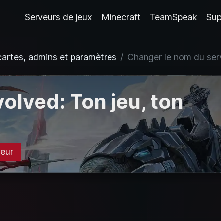
Serveurs de jeux
Minecraft
TeamSpeak
Sup
cartes, admins et paramètres
Changer le nom du se
olved: Ton jeu, ton
veur