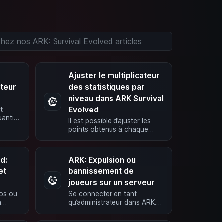
Ajuster le multiplicateur
ateur
des statistiques par
niveau dans ARK Survival
Evolved
it
uantité
Il est possible d’ajuster les
points obtenus à chaque
 mode
niveau de progression. Cela
n’est possible QUE en mode
…
d:
ARK: Expulsion ou
et
bannissement de
joueurs sur un serveur
nos ou
Se connecter en tant
à
qu’administrateur dans ARK.
bord
Comment devenir
administrateur ? Expulsion