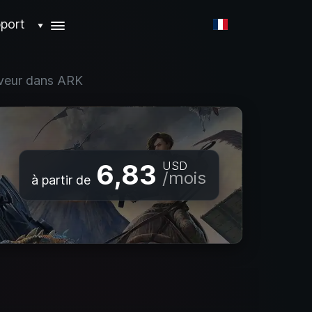
port
▼
rveur dans ARK
6,83
USD
/mois
à partir de