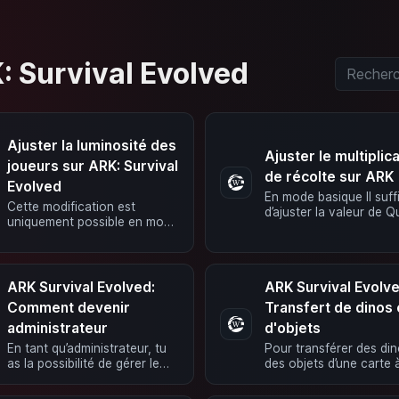
K: Survival Evolved
Ajuster la luminosité des
Ajuster le multiplic
joueurs sur ARK: Survival
de récolte sur ARK
Evolved
En mode basique Il suff
Cette modification est
d’ajuster la valeur de Q
uniquement possible en mode
de récolte dans les
avancé ! Ajoutez les valeurs
paramètres du jeu. En
suivantes dans le fichier …
avancé …
ARK Survival Evolved:
ARK Survival Evolve
Comment devenir
Transfert de dinos 
administrateur
d'objets
En tant qu’administrateur, tu
Pour transférer des di
as la possibilité de gérer le
des objets d’une carte 
serveur directement dans le
l’autre, vous devez d’a
jeu. Par exemple, tu peux …
entrer la valeur …