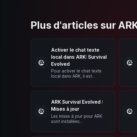
Plus d'articles sur AR
Activer le chat texte
local dans ARK: Survival
Evolved
Pour activer le chat texte
local dans ARK, il est
nécessaire que le serveur
soit en mode avancé.
Ensuite, les valeurs …
ARK Survival Evolved :
Mises à jour
Les mises à jour pour ARK
sont installées
automatiquement par notre
système dès qu’elles sont
poussées sur Steam. …