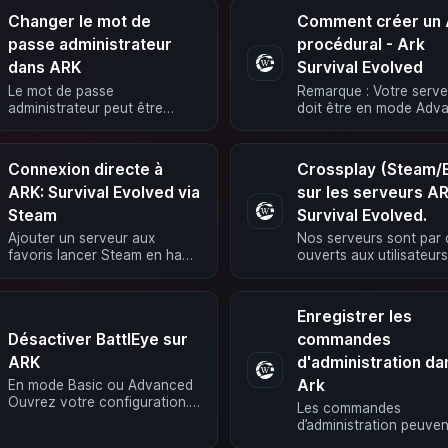
Changer le mot de
Comment créer un 
passe administrateur
procédural - Ark
dans ARK
Survival Evolved
Le mot de passe
Remarque : Votre serve
administrateur peut être
doit être en mode Adv
facilement modifié via
pour pouvoir utiliser d
l’interface Web. En mode
cartes générées. Le se
basique Dans …
ne doit pas …
Connexion directe à
Crossplay (Steam/E
ARK: Survival Evolved via
sur les serveurs A
Steam
Survival Evolved.
Ajouter un serveur aux
Nos serveurs sont par 
favoris lancer Steam en haut,
ouverts aux utilisateur
cliquer sur Affichage ->
Steam et d’Epic. Aucun
Serveurs de jeux. clique
réglage supplémentaire 
maintenant sur …
…
Enregistrer les
Désactiver BattlEye sur
commandes
ARK
d'administration da
Ark
En mode Basic ou Advanced
Ouvrez votre configuration.
Les commandes
Naviguez vers Configuration
d’administration peuven
-> Add-Ons et activez
enregistrées. Si vous v