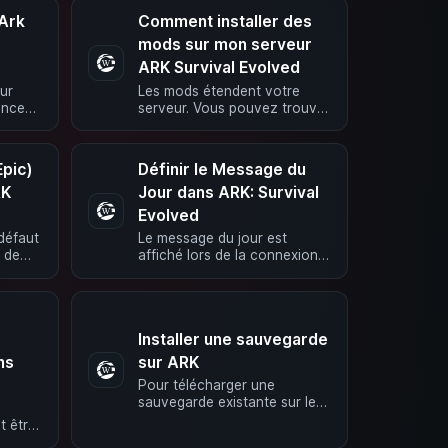
par commandes de …
Ark
Comment installer des
mods sur mon serveur
ARK Survival Evolved
ur
Les mods étendent votre
anced
serveur. Vous pouvez trouver
es
une liste de tous les mods
rveur
disponibles dans Steam
Workshop Tout ce …
pic)
Définir le Message du
RK
Jour dans ARK: Survival
Evolved
défaut
Le message du jour est
s de
affiché lors de la connexion
au serveur. Ce message peut
n’est
être configuré depuis
l’interface …
Installer une sauvegarde
ns
sur ARK
Pour télécharger une
sauvegarde existante sur le
serveur, il est important que
t être
le serveur crée d’abord les …
oulez