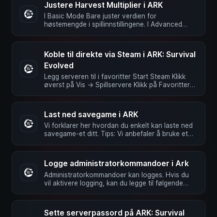
Justere Harvest Multiplier i ARK
I Basic Mode Bare juster verdien for
høstemengde i spillinnstillingene. I Advanced
Mode I GameUserSettings.ini justerer …
Koble til direkte via Steam i ARK: Survival
Evolved
Legg serveren til i favoritter Start Steam Klikk
øverst på Vis -> Spillservere Klikk på Favoritter
Klikk på + Skriv …
Last ned savegame i ARK
Vi forklarer her hvordan du enkelt kan laste ned
savegame-et ditt. Tips: Vi anbefaler å bruke et
FTP-program, for …
Logge administratorkommandoer i Ark
Administratorkommandoer kan logges. Hvis du
vil aktivere logging, kan du legge til følgende
innstilling i …
Sette serverpassord på ARK: Survival