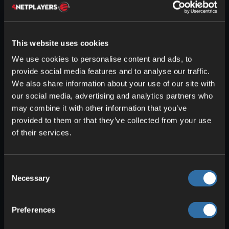
Evolved-servere
Serverne våre er som standard åpne for Steam-
og EPIC-brukere. Det kreves ingen ytterligere
innstillinger for dette. Det …
This website uses cookies
Deaktiver BattlEye i ARK
We use cookies to personalise content and ads, to
I både Basic- og Advanced-modus Åpne
provide social media features and to analyse our traffic.
konfigurasjonen din. Gå til Konfigurasjon ->
Tillegg og aktiver Slå av BattlEye …
We also share information about your use of our site with
our social media, advertising and analytics partners who
Direkte tilkobling via Epic til ARK:
may combine it with other information that you’ve
Survival Evolved
provided to them or that they’ve collected from your use
Serverne våre er som standard åpne for Steam-
of their services.
og Epic-brukere. Det kreves ingen ytterligere
innstillinger for dette. Det …
Consent
Endre adminpassord i ARK
Necessary
Selection
Adminpassordet kan enkelt endres i
webgrensesnittet. I Basic-modus I
webgrensesnittet, under serverinnstillingene, …
Preferences
Endre kartet på ARK-serveren din