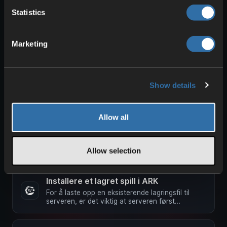
Kartet kan enkelt endres via webgrensesnittet. I
Statistics
Basic Mode Sett ønsket kart øverst i Mapcycle
og start serveren på …
Hvordan installerer jeg mods på ARK:
Marketing
Survival Evolved-serveren min
Mods utvider serveren din. En oversikt over alle
tilgjengelige mods finner du i Steam Workshop
Alt du trenger for å …
Show details
Hvordan oppretter jeg en
Allow all
prosedyregenerert ARK - ARK: Survival
Evolved
Merk : Serveren din må være i Advanced Mode
for at du skal kunne bruke genererte kart.
Allow selection
Serveren kan ikke settes tilbake …
Installere et lagret spill i ARK
For å laste opp en eksisterende lagringsfil til
serveren, er det viktig at serveren først
oppretter de nødvendige …