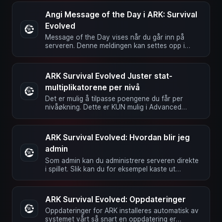
Angi Message of the Day i ARK: Survival
Evolved
Message of the Day vises når du går inn på
serveren. Denne meldingen kan settes opp i
webgrensesnittet. Enkel melding …
ARK Survival Evolved Juster stat-
multiplikatorene per nivå
Det er mulig å tilpasse poengene du får per
nivåøkning. Dette er KUN mulig i Advanced
Mode! For å gjøre dette må du …
ARK Survival Evolved: Hvordan blir jeg
admin
Som admin kan du administrere serveren direkte
i spillet. Slik kan du for eksempel kaste ut
spillere, fly eller aktivere …
ARK Survival Evolved: Oppdateringer
Oppdateringer for ARK installeres automatisk av
systemet vårt så snart en oppdatering er