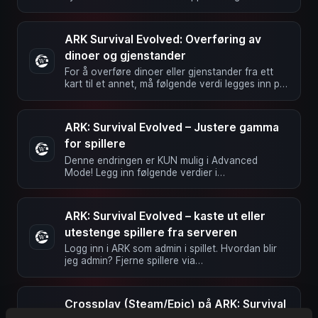
publisert på Steam. Mens en …
ARK Survival Evolved: Overføring av
dinoer og gjenstander
For å overføre dinoer eller gjenstander fra ett
kart til et annet, må følgende verdi legges inn på
forhånd i …
ARK: Survival Evolved – Justere gamma
for spillere
Denne endringen er KUN mulig i Advanced
Mode! Legg inn følgende verdier i
GameUserSettings.ini: DisablePvEGamma=false
…
ARK: Survival Evolved – kaste ut eller
utestenge spillere fra serveren
Logg inn i ARK som admin i spillet. Hvordan blir
jeg admin? Fjerne spillere via
konsollkommandoer: Kommando Beskrivelse …
Crossplay (Steam/Epic) på ARK: Survival