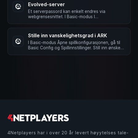
Evolved-server
Et serverpassord kan enkelt endres via
webgrensesnittet. I Basic-modus I
webgrensesnittet, under serverinnstillinger, …
Stille inn vanskelighetsgrad i ARK
I Basic-modus Åpne spillkonfigurasjonen, gå til
Basic Config og Spillinnstillinger. Still inn ønsket
vanskelighetsgrad …
4Netplayers har i over 20 år levert høyytelses tale-