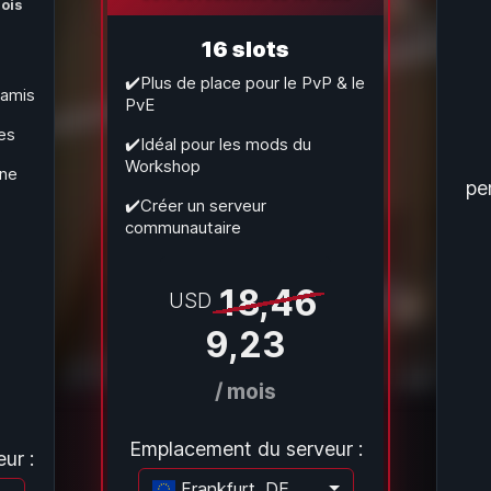
ois
16 slots
✔️Plus de place pour le PvP & le
 amis
PvE
es
✔️Idéal pour les mods du
Workshop
gne
pe
✔️Créer un serveur
communautaire
18,46
USD
9,23
/ mois
Emplacement du serveur :
ur :
Frankfurt, DE