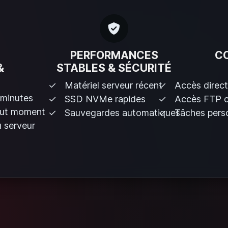
PERFORMANCES
C
&
STABLES & SÉCURITÉ
Matériel serveur récent
Accès direct
 minutes
SSD NVMe rapides
Accès FTP 
out moment
Sauvegardes automatiques
Tâches perso
 serveur