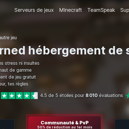
Serveurs de jeux
Minecraft
TeamSpeak
Sup
autre jeu
rned hébergement de 
s stress ni insultes
 haut de gamme
nt de jeu gratuit
ur, tes règles
4.5 de 5 étoiles pour
8 010
évaluations
Communauté & PvP
50% de réduction au 1er mois