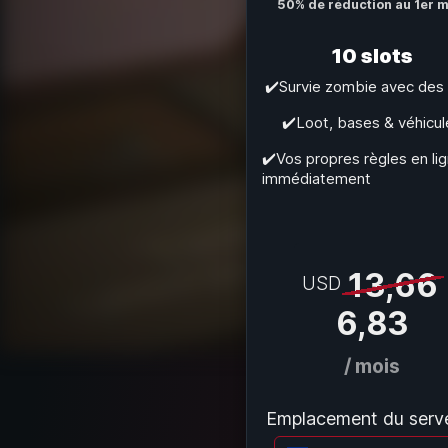
50% de réduction au 1er m
10 slots
✔️Survie zombie avec des
✔️Loot, bases & véhicul
✔️Vos propres règles en li
immédiatement
13,66
USD
6,83
/ mois
Emplacement du serve