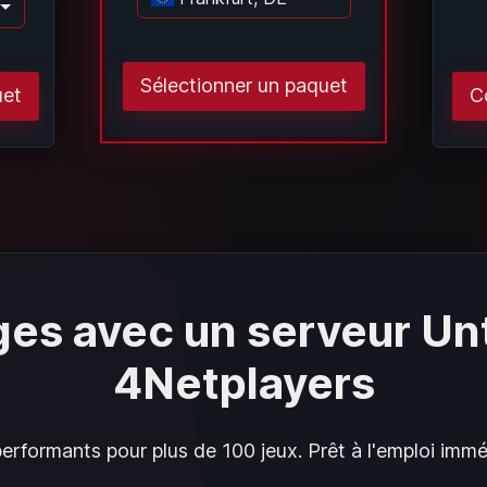
Chargement..
argement..
Sélectionner un paquet
uet
C
ges avec un serveur Un
4Netplayers
rformants pour plus de 100 jeux. Prêt à l'emploi imméd