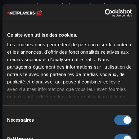
pierre lumineuse. Après avoir obtenu la
réalisation précédente, vous pouvez
débloquer le point “Avec les forces unies
!” avec les trois lumières de grenouille
Ce site web utilise des cookies.
différentes.
Les cookies nous permettent de personnaliser le contenu
et les annonces, d'offrir des fonctionnalités relatives aux
Guide pour une ferme
médias sociaux et d'analyser notre trafic. Nous
automatique de lumières de
partageons également des informations sur l'utilisation de
grenouille
notre site avec nos partenaires de médias sociaux, de
publicité et d'analyse, qui peuvent combiner celles-ci
avec d'autres informations que vous leur avez fournies
ou qu'ils ont collectées lors de votre utilisation de leurs
services.
Sélection
Nécessaires
du
consentement