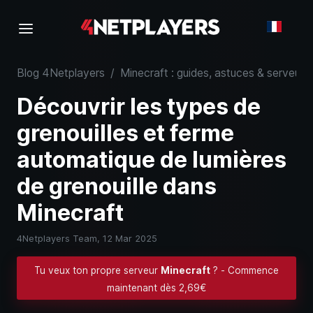
Blog 4Netplayers
/
Minecraft : guides, astuces & serveurs
Découvrir les types de
grenouilles et ferme
automatique de lumières
de grenouille dans
Minecraft
4Netplayers Team,
12 Mar 2025
Tu veux ton propre serveur
Minecraft
? - Commence
maintenant dès 2,69€