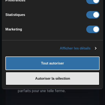
Préférences
Étant donné que les lumières de grenouille
Statistiques
sont une source de lumière si fantastique,
vous voudrez sûrement en posséder et
Marketing
en collecter plusieurs. Pour cela, la
construction d’une
ferme automatique
est recommandée ! Vous aurez besoin de
vos grenouilles souhaitées, mais aussi
Afficher les détails
d’une bonne source de
cubes de
magma
. Dans le Nether, ils apparaissent
Tout autoriser
exclusivement dans le delta de basalte,
mais dans certaines ruines de bastions,
Autoriser la sélection
vous trouverez également des
générateurs de cubes de magma,
parfaits pour une telle ferme.