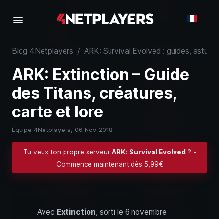
Blog 4Netplayers
/
ARK: Survival Evolved : guides, astuce
ARK: Extinction – Guide
des Titans, créatures,
carte et lore
Équipe 4Netplayers,
06 Nov 2018
Tu veux ton propre serveur
ARK: Survival Evolved
? -
Commence maintenant dès 5,99€
Avec
Extinction
, sorti le 6 novembre