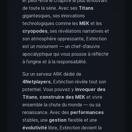
et peut‑être le chapitre le plus émouvant
de toute la série. Avec ses
Titans
gigantesques, ses innovations
technologiques comme les
MEK
et les
cryopodes
, ses révélations narratives et
son atmosphère oppressante, Extinction
est un monument — un chef‑d’œuvre
apocalyptique qui vous pousse à réfléchir
à l’origine et à la responsabilité.
Sur un serveur ARK dédié de
4Netplayers
, Extinction révèle tout son
potentiel. Vous pouvez y
invoquer des
Titans
,
construire des MEK
et vivre
ensemble la chute du monde — ou sa
renaissance. Avec des
performances
stables, une
gestion
flexible et une
évolutivité
libre, Extinction devient la