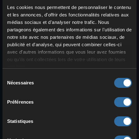
coordination d’équipe.
Les cookies nous permettent de personnaliser le contenu
et les annonces, d'offrir des fonctionnalités relatives aux
Ces missions offrent une expérience
médias sociaux et d'analyser notre trafic. Nous
dynamique et rejouable, qui demande de
partageons également des informations sur l'utilisation de
la
coopération
. Les ruines de
notre site avec nos partenaires de médias sociaux, de
Sanctuary
proposent des structures
publicité et d'analyse, qui peuvent combiner celles-ci
verticales et des plateformes surélevées
avec d'autres informations que vous leur avez fournies
idéales pour des positions défensives —
ou qu'ils ont collectées lors de votre utilisation de leurs
tandis que les régions extérieures sont
services.
constamment menacées par des essaims
Sélection
corrompus.
Nécessaires
du
consentement
Préférences
Oasis et construction de
base : zones sûres dans
Extinction
Statistiques
Malgré toute la destruction, Extinction