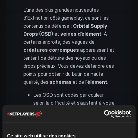
L’une des plus grandes nouveautés
d’Extinction côté gameplay, ce sont les
contenus de défense :
Orbital Supply
Drops (OSD)
et
veines d’élément
. À
certains endroits, des vagues de
créatures corrompues
apparaissent et
tentent de détruire des noyaux ou des
drops précieux. Vous devez défendre ces
points pour obtenir du butin de haute
qualité, des
schémas
et de l’
élément
.
Les OSD sont codés par couleur
selon la difficulté et s’ajustent à votre
progression.
Les
veines d’élément
fournissent
de grandes quantités d’élément, mais
exigent une défense solide et une
Ce site web utilise des cookies.