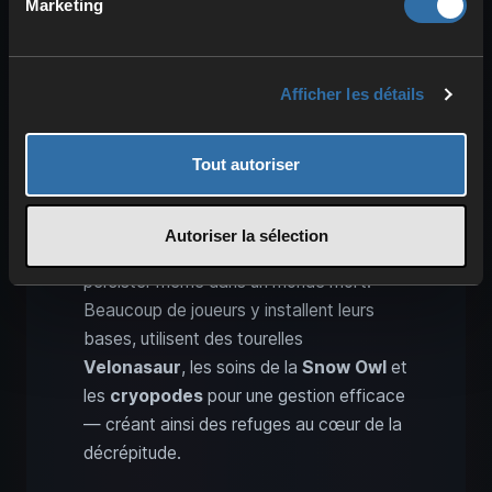
Marketing
ménage aussi des moments de répit. Au
milieu des ruines poussent de petites
oasis
— vestiges d’une nature qui résiste
au fléau. On y trouve des
Gacha
Afficher les détails
paisibles, des insectes et de rares
dinosaures non corrompus.
Tout autoriser
Ces lieux valent plus que n’importe quelle
ressource. Ils sont le contre‑poids à la
Autoriser la sélection
corruption, la preuve que la vie veut
persister même dans un monde mort.
Beaucoup de joueurs y installent leurs
bases, utilisent des tourelles
Velonasaur
, les soins de la
Snow Owl
et
les
cryopodes
pour une gestion efficace
— créant ainsi des refuges au cœur de la
décrépitude.