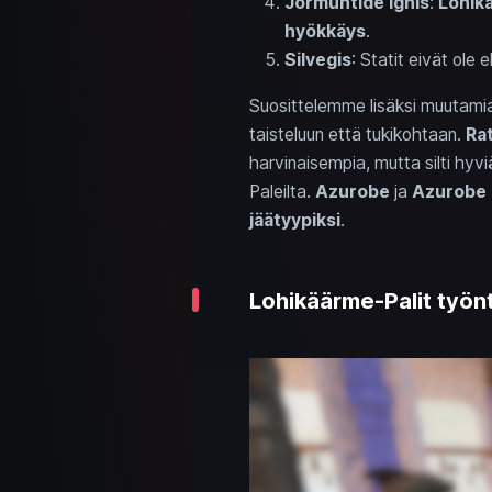
Jormuntide Ignis
:
Lohikä
hyökkäys
.
Silvegis
: Statit eivät ole
Suosittelemme lisäksi muutamia 
taisteluun että tukikohtaan.
Ra
harvinaisempia, mutta silti hyviä
Paleilta.
Azurobe
ja
Azurobe 
jäätyypiksi
.
Lohikäärme-Palit työn