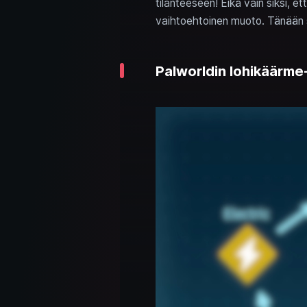
tilanteeseen! Eikä vain siksi, et
vaihtoehtoinen muoto. Tänään 
Palworldin lohikäärme-