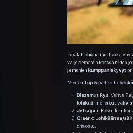
Löydät lohikäärme-Paleja vast
varjoelementin kanssa niiden jou
ja monien
kumppaniskyvyt
on 
Meidän
Top 5
parhaista
lohik
Blazamut Ryu
: Vahva Pal
lohikäärme-iskut vahvis
Jetragon
: Palworldin iko
Orserk
:
Lohikäärme/säh
ansiosta.