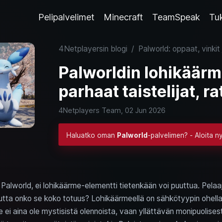
Pelipalvelimet
Minecraft
TeamSpeak
Tu
4Netplayersin blogi
/
Palworld: oppaat, vinkit 
Palworldin lohikäärm
parhaat taistelijat, ra
4Netplayers Team,
02 Jun 2026
Haluatko oman
Palworld
-palvelimen? - Aloita n
 Palworld, ei lohikäärme-elementti tietenkään voi puuttua. Pelaa
mutta onko se koko totuus? Lohikäärmeellä on sähkötyypin ohella
se ei aina ole mystisistä olennoista, vaan yllättävän monipuolises