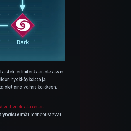
aistelu ei kuitenkaan ole aivan
niiden hyökkäyksistä ja
tta olet aina valmis kaikkeen.
ä voit vuokrata oman
t yhdistelmät
mahdollistavat