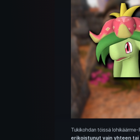
Tukikohdan töissä lohikäärme-Pa
erikoistunut vain yhteen ta