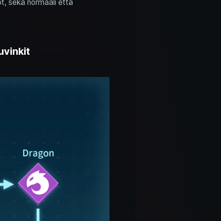
iot, sekä normaali että
uvinkit