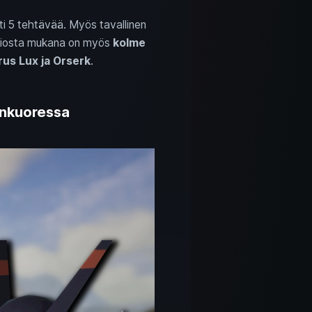
äti 5 tehtävää. Myös tavallinen
nsiosta mukana on myös
kolme
us Lux ja Orserk
.
änkuoressa