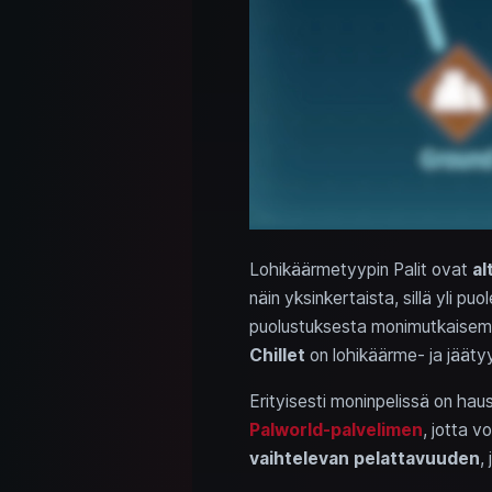
Lohikäärmetyypin Palit ovat
al
näin yksinkertaista, sillä yli pu
puolustuksesta monimutkaisem
Chillet
on lohikäärme- ja jäätyyp
Erityisesti moninpelissä on h
Palworld-palvelimen
, jotta v
vaihtelevan pelattavuuden
,