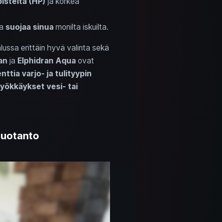
isteitä (HP)
ja korkea
ja
suojaa sinua
monilta iskuilta.
lussa erittäin hyvä valinta sekä
an
ja
Elphidran Aqua
ovat
nttia
varjo- ja tulityypin
yökkäykset vesi- tai
tuotanto