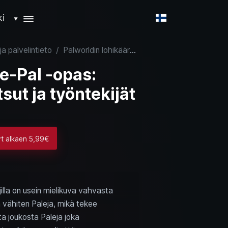
ki
▼
ja palvelintieto
/
Palworldin lohikäärme-Pal -opas: parhaat taistelijat, ratsut ja työntekijät
e-Pal -opas:
tsut ja työntekijät
yt alkaen 5,99€
jilla on usein mielikuva vahvasta
 vähiten Paleja, mikä tekee
ta joukosta Paleja joka