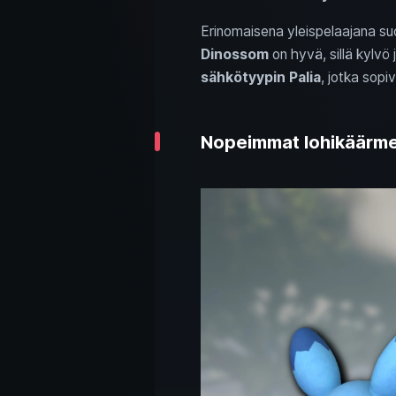
Erinomaisena yleispelaajana s
Dinossom
on hyvä, sillä kylvö
sähkötyypin Palia
, jotka sopi
Nopeimmat lohikäärme