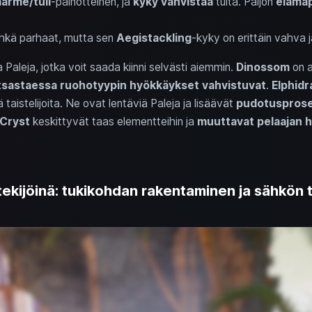
ärme/tuli
-painotteinen, ja
kyky vahvistaa
tulta. Paljon
elämäp
 ehkä parhaat, mutta sen
Aegistackling
-kyky on erittäin vahva 
Paleja, jotka voit saada kiinni selvästi aiemmin.
Dinossom
on a
tsastaessa
ruohotyypin hyökkäykset vahvistuvat
.
Elphidr
 taistelijoita. Ne ovat lentäviä Paleja ja lisäävät
pudotusprose
Cryst
keskittyvät taas elementteihin ja
muuttavat pelaajan h
tekijöinä: tukikohdan rakentaminen ja sähkön 