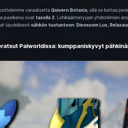
uosittelemme varauksetta
Quivern Botania
, sillä se kattaa per
 ja puunkeruu ovat
tasolla 2
. Lohikäärmetyypin yhdistelmien a
vat täydellisesti
sähkön tuotantoon
:
Dinossom Lux, Relaxaur
ratsut Palworldissa: kumppaniskyvyt pähkin