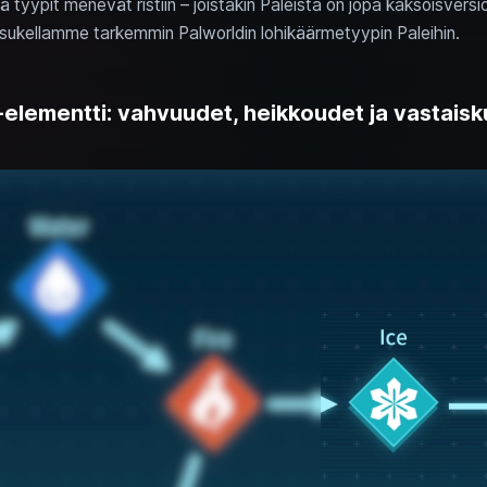
tä tyypit menevät ristiin – joistakin Paleista on jopa kaksoisvers
sukellamme tarkemmin Palworldin lohikäärmetyypin Paleihin.
elementti: vahvuudet, heikkoudet ja vastaisk