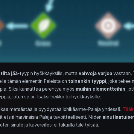
ttiita
jää
-tyypin hyökkäyksille, mutta
vahvoja varjoa
vastaan. T
olella tämän elementin Paleista on
toinenkin tyyppi
, joka tekee 
pia. Siksi kannattaa perehtyä myös
muihin elementteihin
, jo
piä, joten se on lisäksi heikko tulihyökkäyksille.
auskaa metsästää ja pyydystää lohikäärme-Paleja yhdessä.
Täält
oit etsiä harvinaisia Paleja tavoitteellisesti. Niiden
ainutlaatuise
 joten sinulle ja kavereillesi ei takuulla tule tylsää.