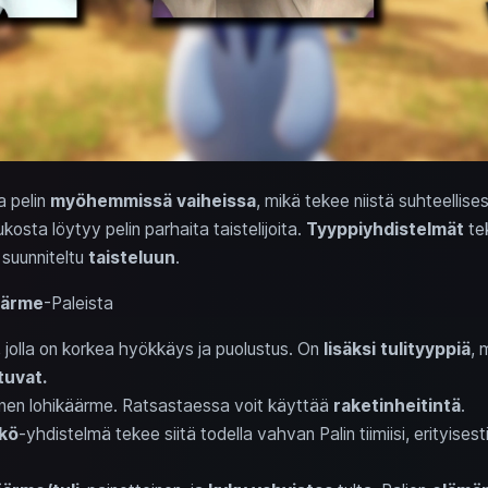
a pelin
myöhemmissä vaiheissa
, mikä tekee niistä suhteellise
kosta löytyy pelin parhaita taistelijoita.
Tyyppiyhdistelmät
te
suunniteltu
taisteluun
.
äärme
-Paleista
, jolla on korkea hyökkäys ja puolustus. On
lisäksi
tulityyppiä
, 
tuvat.
ninen lohikäärme. Ratsastaessa voit käyttää
raketinheitintä
.
kö
-yhdistelmä tekee siitä todella vahvan Palin tiimiisi, erityisest