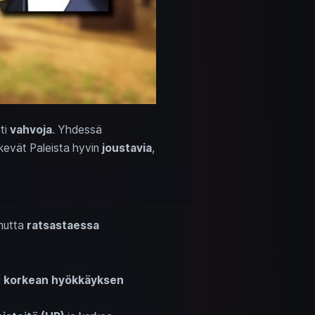
sti
vahvoja
. Yhdessä
kevät Paleista hyvin
joustavia
,
mutta
ratsastaessa
i
korkean hyökkäyksen