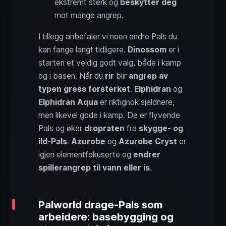
ekstremt sterk og
beskytter deg
mot mange angrep.
I tillegg anbefaler vi noen andre Pals du
kan fange langt tidligere.
Dinossom
er i
starten et veldig godt valg, både i kamp
og i basen. Når du
rir
blir
angrep av
typen gress forsterket
.
Elphidran
og
Elphidran Aqua
er riktignok sjeldnere,
men likevel gode i kamp. De er flyvende
Pals og øker
dropraten
fra
skygge- og
ild-Pals
.
Azurobe
og
Azurobe Cryst
er
igjen elementfokuserte og
endrer
spillerangrep til vann eller is
.
Palworld drage-Pals som
arbeidere: basebygging og