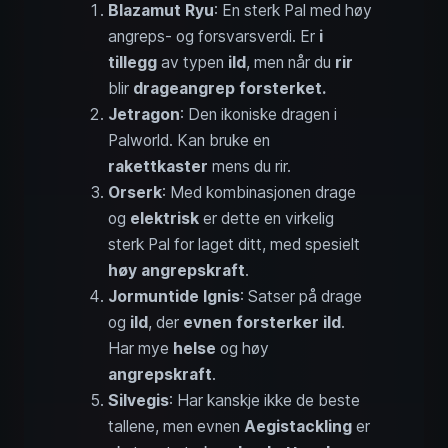
Blazamut Ryu
: En sterk Pal med høy
angreps- og forsvarsverdi. Er
i
tillegg
av typen
ild
, men når du
rir
blir
drageangrep forsterket.
Jetragon
: Den ikoniske dragen i
Palworld. Kan bruke en
rakettkaster
mens du rir.
Orserk
: Med kombinasjonen drage
og
elektrisk
er dette en virkelig
sterk Pal for laget ditt, med spesielt
høy angrepskraft
.
Jormuntide Ignis
: Satser på drage
og
ild
, der
evnen forsterker ild
.
Har mye
helse
og høy
angrepskraft
.
Silvegis
: Har kanskje ikke de beste
tallene, men evnen
Aegistackling
er