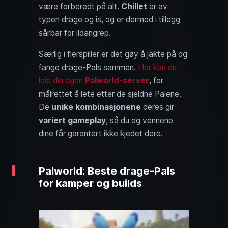
være forberedt på alt.
Chillet
er av
typen drage og is, og er dermed i tillegg
sårbar for ildangrep.
Særlig i flerspiller er det gøy å jakte på og
fange drage-Pals sammen.
Her kan du
leie din egen
Palworld-server
, for
målrettet å lete etter de sjeldne Palene.
De
unike kombinasjonene
deres gir
variert gameplay
, så du og vennene
dine får garantert ikke kjedet dere.
Palworld: Beste drage-Pals
for kamper og builds