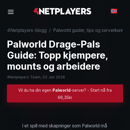
4Netplayers-blogg
/
Palworld guider, tips og serverkunnsk
Palworld Drage-Pals
Guide: Topp kjempere,
mounts og arbeidere
4Netplayers Team,
02 Jun 2026
Vil du ha din egen
Palworld
-server? - Start nå fra
66,35kr
I et spill med skapninger som Palworld må