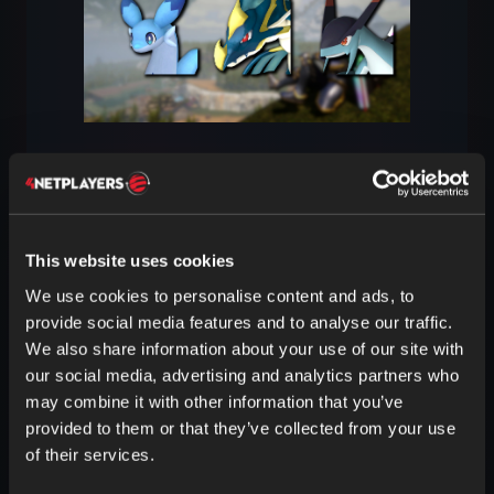
Når det gjelder mounts, får du igjen en
stor variasjon
hvis du spesialiserer deg
på drage-Pals. For med
unntak av
Orserk
er alle Pals i dette elementet
This website uses cookies
tilgjengelige som mount. Enten på
land
, i
We use cookies to personalise content and ads, to
luften
eller i
vannet
– her finnes det
provide social media features and to analyse our traffic.
virkelig en hel rekke gode Pals. Vi ser på
We also share information about your use of our site with
Pals som særlig fokuserer på
fart
, eller
our social media, advertising and analytics partners who
som egner seg spesielt godt i
bestemte
may combine it with other information that you’ve
situasjoner
.
provided to them or that they’ve collected from your use
of their services.
De
beste mountene
av typen drage er