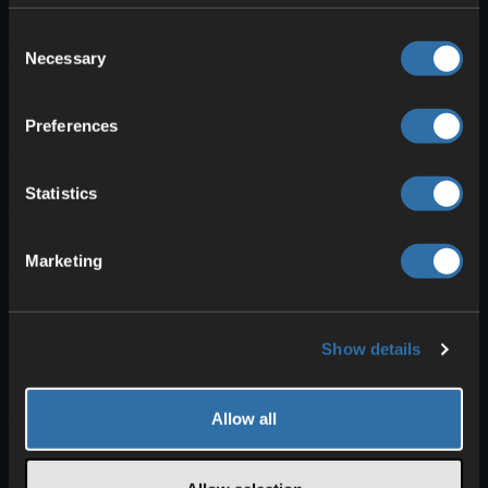
som følger:
Consent
Chillet
er for mange
nybegynnere
Necessary
Selection
et av de beste mountene på land.
Det er ganske raskt og kan også
Preferences
svømme. Når du rir, blir
angrepene
dine
dessuten
av typen drage
.
Jormuntide
anbefaler vi uten
Statistics
forbehold som det
beste mountet
for vann
. Evnen
hindrer
at du
Marketing
bruker utholdenhet
.
Jetragon
er nærmest uten
konkurranse når det gjelder flyvende
Show details
Pals. Det er
ekstremt raskt
og
dermed uslåelig.
Allow all
Viktige partnerferdigheter