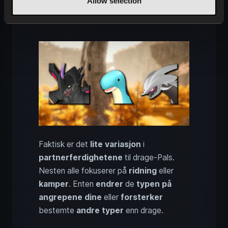
Allow selection
for drage-Pals: angrepstyper
og gruvedrift
Faktisk er det
lite variasjon
i
partnerferdighetene
til drage-Pals.
Nesten alle fokuserer på
ridning
eller
kamper
. Enten
endrer
de
typen på
angrepene dine
eller
forsterker
bestemte
andre typer
enn drage.