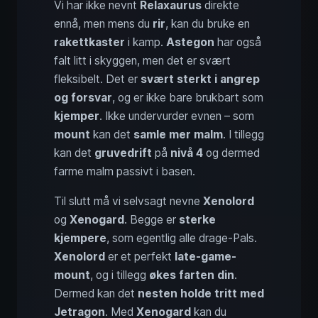
Vi har ikke nevnt
Relaxaurus
direkte
ennå, men mens du
rir
, kan du bruke en
rakettkaster
i kamp.
Astegon
har også
falt litt i skyggen, men det er svært
fleksibelt. Det er
svært sterkt i angrep
og forsvar
, og er ikke bare brukbart som
kjemper
. Ikke undervurder evnen – som
mount
kan det
samle mer malm
. I tillegg
kan det
gruvedrift
på
nivå 4
og dermed
farme malm passivt i basen.
Til slutt må vi selvsagt nevne
Xenolord
og
Xenogard
. Begge er
sterke
kjempere
, som egentlig alle drage-Pals.
Xenolord
er et perfekt
late-game-
mount
, og i tillegg
økes farten din
.
Dermed kan det
nesten holde tritt med
Jetragon
. Med
Xenogard
kan du