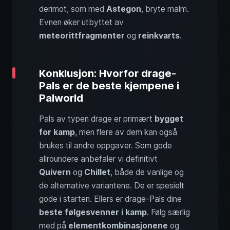
derimot, som med
Astegon
, bryte malm.
Evnen øker utbyttet av
meteorittfragmenter
og
reinkvarts
.
Konklusjon: Hvorfor drage-
Pals er de beste kjempene i
Palworld
Pals av typen drage er primært
bygget
for kamp
, men flere av dem kan også
brukes til andre oppgaver. Som gode
allroundere anbefaler vi definitivt
Quivern
og
Chillet
, både de vanlige og
de alternative variantene. De er spesielt
gode i starten. Ellers er drage-Pals dine
beste følgesvenner i kamp
. Følg særlig
med på
elementkombinasjonene
og