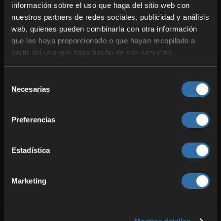
información sobre el uso que haga del sitio web con
Satisfactory. Para recogerlo, puedes
nuestros partners de redes sociales, publicidad y análisis
levantar setas pequeñas del suelo o
web, quienes pueden combinarla con otra información
de cuevas
o
cortar setas grandes
con
que les haya proporcionado o que hayan recopilado a
la
motosierra
. También obtienes micelio
partir del uso que haya hecho de sus servicios.
a partir de
otras plantas y corales
.
Selección
Con micelio puedes desbloquear lo
Necesarias
de
siguiente:
consentimiento
Biomasa de micelio
: La biomasa es
Preferencias
un combustible temprano con el que
alimentar el generador de biomasa.
Estadística
Aquí desbloqueas una
receta
alternativa
a partir de micelio que
puede facilitar su producción. Más
Marketing
adelante podrás convertirla en
biomasa sólida
, en los siguientes
nobeliscs de gas
, en
carbón
y en