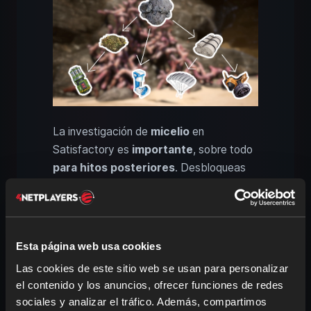
La investigación de
micelio
en
Satisfactory es
importante
, sobre todo
para hitos posteriores
. Desbloqueas
artilugios muy
útiles
, basados en el
procesamiento de setas
encontradas
. El punto de partida es
fabricar tela
, que necesitas para
Esta página web usa cookies
recetas adicionales.
Las cookies de este sitio web se usan para personalizar
el contenido y los anuncios, ofrecer funciones de redes
La
base es el micelio
, que puedes
sociales y analizar el tráfico. Además, compartimos
encontrar en varios lugares de