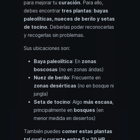
para mejorar tu
curación
. Para ello,
debes encontrar
tres plantas
:
bayas
paleolíticas, nueces de berilo y setas
de tocino
. Deberías poder reconocerlas
y recogerlas sin problemas.
Sus ubicaciones son:
Baya paleolítica
: En
zonas
boscosas
(no en zonas áridas)
Nuez de berilo
: Frecuente en
zonas desérticas
(no en bosque ni
jungla)
Seta de tocino
: Algo
más escasa
,
principalmente en
bosques
(en
menor medida en desiertos)
También puedes
comer estas plantas
tal cual y curarte entre 5 y 20 HP
.