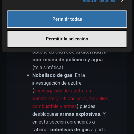
Mostrar detalles
Jelly Pads
.
Tela
: La
tela
es un material
Permitir todas
importante que solo puedes obtener
en esta investigación. Normalmente
se fabrica con
micelio y biomasa
,
Permitir la selección
pero a lo largo de la investigación
obtendrás una
receta alternativa
con resina de polímero y agua
(tela sintética).
Nobelisco de gas
: En la
investigación de azufre
(
Investigación del azufre en
Satisfactory: ubicaciones, Nobelisk,
combustible y armas
) puedes
desbloquear
armas explosivas
. Y
en esta sección aprenderás a
fabricar
nobeliscs de gas
a partir