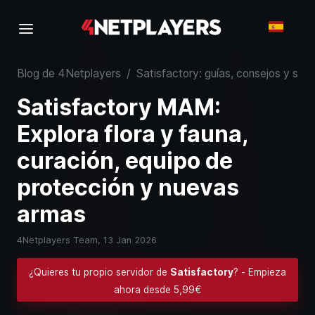
Blog de 4Netplayers
/
Satisfactory: guías, consejos y serv
Satisfactory MAM:
Explora flora y fauna,
curación, equipo de
protección y nuevas
armas
4Netplayers Team,
13 Jan 2026
¿Quieres tu propio servidor de
Satisfactory
? - Empieza
ahora desde 5,99€