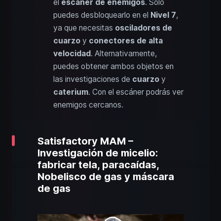
el
escáner de enemigos
. Solo
puedes desbloquearlo en el
Nivel 7
,
ya que necesitas
osciladores de
cuarzo
y
conectores de alta
velocidad
. Alternativamente,
puedes obtener ambos objetos en
las investigaciones de
cuarzo
y
caterium
. Con el escáner podrás ver
enemigos cercanos.
Satisfactory MAM –
Investigación de micelio:
fabricar tela, paracaídas,
Nobelisco de gas y máscara
de gas