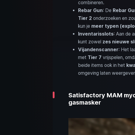
combineren.
Rebar Gun
: De
Rebar Gu
Tier 2
onderzoeken en zou 
kun je
meer typen (explos
Inventarisslots
: Aan de a
kunt zowel
zes nieuwe sl
Vijandenscanner
: Het l
met
Tier 7
vrijspelen, omd
beide items ook in het
kwa
omgeving laten weergeven
Satisfactory MAM myce
gasmasker