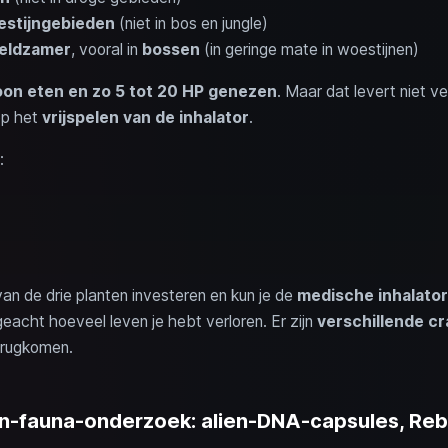
stijngebieden
(niet in bos en jungle)
eldzamer
, vooral in
bossen
(in geringe mate in woestijnen)
on eten en zo 5 tot 20 HP genezen
. Maar dat levert niet v
 op het
vrijspelen van de inhalator
.
:
n de drie planten investeren en kun je de
medische inhalator
geacht hoeveel leven je hebt verloren. Er zijn
verschillende c
erugkomen.
en-fauna-onderzoek: alien-DNA-capsules, Reb