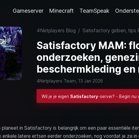
Gameserver
Minecraft
TeamSpeak
Onderste
4Netplayers Blog
/
Satisfactory gidsen, tips 
Satisfactory MAM: fl
onderzoeken, genezi
beschermkleding en
4Netplayers Team,
13 Jan 2026
Wil je je eigen
Satisfactory
-server? - Begin nu
aneet in Satisfactory is belangrijk om een paar essentiële items
ok enkele latere ertsen eerder onderzoeken, nog voordat je ze in