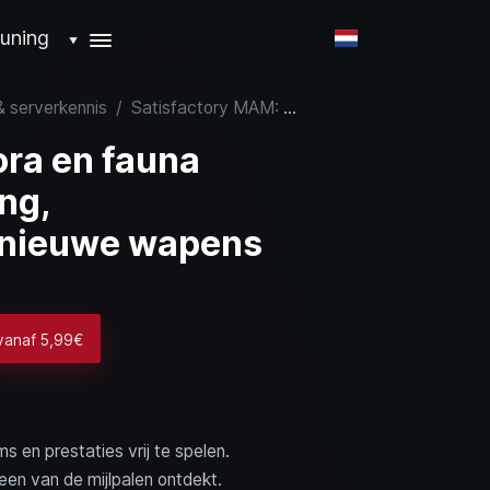
uning
▼
& serverkennis
/
Satisfactory MAM: flora en fauna onderzoeken, genezing, beschermkleding en nieuwe wapens
ora en fauna
ng,
 nieuwe wapens
 vanaf 5,99€
 en prestaties vrij te spelen.
 een van de mijlpalen ontdekt.