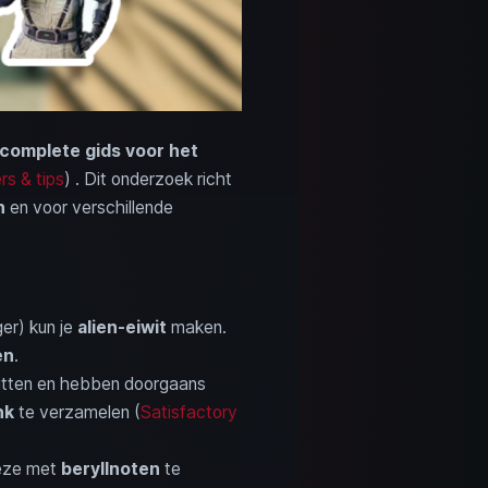
complete gids voor het
s & tips
) . Dit onderzoek richt
n
en voor verschillende
ger) kun je
alien-eiwit
maken.
en
.
itten en hebben doorgaans
nk
te verzamelen (
Satisfactory
deze met
beryllnoten
te