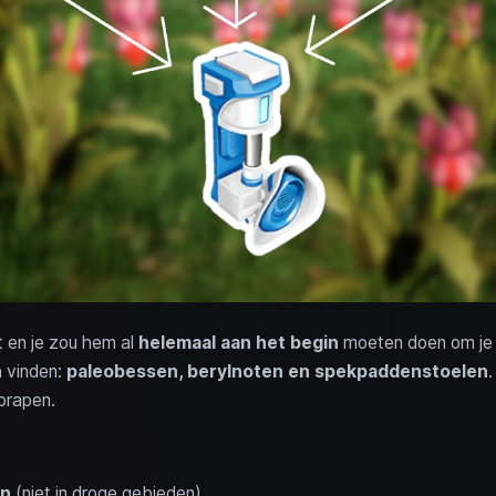
 en je zou hem al
helemaal aan het begin
moeten doen om j
n
vinden:
paleobessen, berylnoten en spekpaddenstoelen
.
prapen.
en
(niet in droge gebieden)