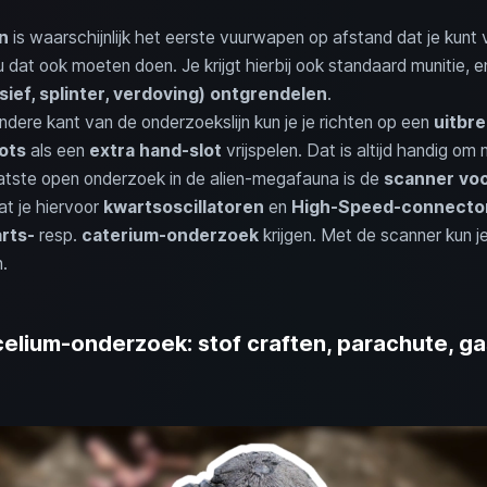
n
is waarschijnlijk het eerste vuurwapen op afstand dat je kunt v
dat ook moeten doen. Je krijgt hierbij ook standaard munitie, 
ief, splinter, verdoving) ontgrendelen
.
ndere kant van de onderzoekslijn kun je je richten op een
uitbre
ots
als een
extra hand-slot
vrijspelen. Dat is altijd handig om
aatste open onderzoek in de alien-megafauna is de
scanner voo
at je hiervoor
kwartsoscillatoren
en
High-Speed-connecto
rts-
resp.
caterium-onderzoek
krijgen. Met de scanner kun je
.
lium-onderzoek: stof craften, parachute, ga