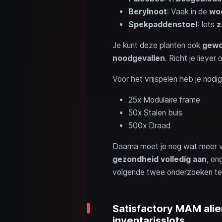
Berylnoot
: Vaak in de
woe
Spekpaddenstoel
: Iets
z
Je kunt deze planten ook
gewo
noodgevallen
. Richt je liever
Voor het vrijspelen heb je nodig
25x Modulaire frame
50x Stalen buis
500x Draad
Daarna moet je nog wat meer va
gezondheid volledig aan
, on
volgende twee onderzoeken t
Satisfactory MAM ali
inventarisslots