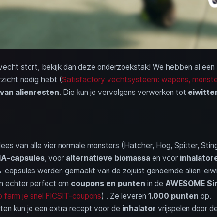
 gevecht stort, bekijk dan deze onderzoekstak! We hebben al een
erzicht nodig hebt (
Satisfactory vechtsysteem: wapens, monster
van alienresten
. Die kun je vervolgens verwerken tot
eiwitte
lees van alle vier normale monsters (Hatcher, Hog, Spitter, Stin
A-capsules
, voor
alternatieve biomassa
en voor
inhalator
-capsules worden gemaakt van de zojuist genoemde alien-eiw
ijn echter perfect om
coupons en punten
in de
AWESOME Si
farm je snel FICSIT-coupons
) . Ze leveren
1.000 punten
op.
tten kun je een extra recept voor de
inhalator
vrijspelen door 