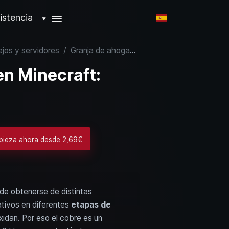
istencia
▼
ejos y servidores
/
Granja de ahogados en Minecraft: farmea cobre infinito
n Minecraft:
pieza ahora desde 2,69€
de obtenerse de distintas
ativos en diferentes
etapas de
idan. Por eso el cobre es un