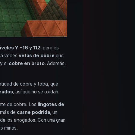
iveles Y −16 y 112
, pero es
 a veces
vetas de cobre
que
y el
cobre en bruto
. Además,
ntidad de cobre y toba, que
rados
, así que no se oxidan.
ente de cobre. Los
lingotes de
emás de
carne podrida
, un
de los ahogados. Con una gran
as minas.