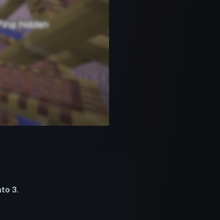
to 3
.