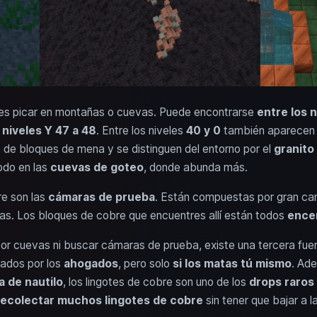
s picar en montañas o cuevas. Puede encontrarse
entre los n
s
niveles Y 47 a 48
. Entre los niveles
40 y 0
también aparecen
 de bloques de mena y se distinguen del entorno por el
granito
odo en las
cuevas de goteo
, donde abunda más.
re son las
cámaras de prueba
. Están compuestas por gran ca
as. Los bloques de cobre que encuentres allí están todos
ence
 por cuevas ni buscar cámaras de prueba, existe una tercera fu
ados por los
ahogados
, pero solo
si los matas tú mismo
. Ad
 de nautilo
, los lingotes de cobre son uno de los
drops raros
recolectar muchos lingotes de cobre
sin tener que bajar a l