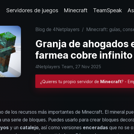
Servidores de juegos
Minecraft
TeamSpeak
As
Blog de 4Netplayers
/
Minecraft: guías, cons
Granja de ahogados e
farmea cobre infinito
4Netplayers Team,
27 Nov 2025
¿Quieres tu propio servidor de
Minecraft
? - Em
no de los recursos más importantes de Minecraft. El mineral pue
 una serie de bloques. Puedes usarlo para crear bloques decor
ayos
y un
catalejo
, así como versiones
enceradas
que no se ox