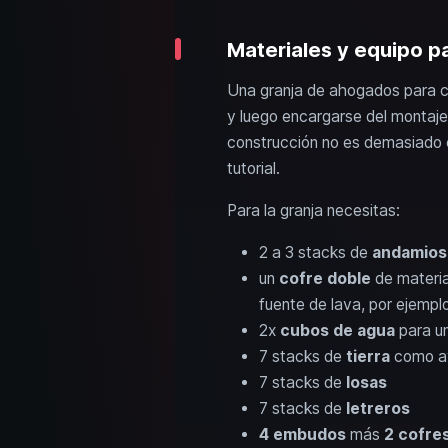
Materiales y equipo p
Una granja de ahogados para c
y luego encargarse del montaj
construcción no es demasiado c
tutorial.
Para la granja necesitas:
2 a 3 stacks de
andamios
un
cofre doble
de materia
fuente de lava, por ejemplo
2x
cubos de agua
para u
7 stacks de
tierra
como a
7 stacks de
losas
7 stacks de
letreros
4 embudos
más
2 cofre