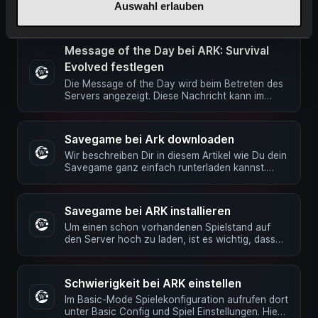
Auswahl erlauben
Webinterface geändert werden. Im Basic-Mode
Einfach über den Mapcycle die gewünschte …
Message of the Day bei ARK: Survival
Evolved festlegen
Die Message of the Day wird beim Betreten des
Servers angezeigt. Diese Nachricht kann im
Webinterface eingestellt …
Savegame bei Ark downloaden
Wir beschreiben Dir in diesem Artikel wie Du dein
Savegame ganz einfach runterladen kannst.
Tipp: Wir empfehlen die …
Savegame bei ARK installieren
Um einen schon vorhandenen Spielstand auf
den Server hoch zu laden, ist es wichtig, dass
der Server zuerst einmal die …
Schwierigkeit bei ARK einstellen
Im Basic-Mode Spielekonfiguration aufrufen dort
unter Basic Config und Spiel Einstellungen. Hier