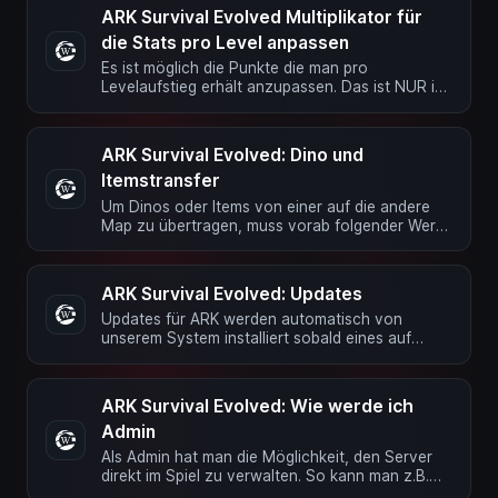
ARK Survival Evolved Multiplikator für
die Stats pro Level anpassen
Es ist möglich die Punkte die man pro
Levelaufstieg erhält anzupassen. Das ist NUR im
Advanced Mode möglich! Dazu muss …
ARK Survival Evolved: Dino und
Itemstransfer
Um Dinos oder Items von einer auf die andere
Map zu übertragen, muss vorab folgender Wert
im Advanced-Mode in die …
ARK Survival Evolved: Updates
Updates für ARK werden automatisch von
unserem System installiert sobald eines auf
Steam gepusht wurde. Während ein …
ARK Survival Evolved: Wie werde ich
Admin
Als Admin hat man die Möglichkeit, den Server
direkt im Spiel zu verwalten. So kann man z.B.
Spieler kicken, fliegen …