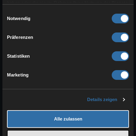
Epic-User freigegeben. Es bedarf keiner weiteren
haben oder die sie im Rahmen Ihrer Nutzung der Dienste
Einstellung hierfür. Es …
gesammelt haben.
Einwilligungsauswahl
Notwendig
Direktes Verbinden über Epic mit
Ark:Survival Evolved
Unsere Server sind per default für Steam und
Präferenzen
Epic-User freigegeben. Es bedarf keiner weiteren
Einstellung hierfür. Es …
Statistiken
Direktes Verbinden über Steam mit ARK:
Survival Evolved
Server den Favoriten hinzufügen Steam starten
Marketing
Oben auf Ansicht -> Spiele Server klicken Klicke
nun auf Favoriten …
Harvest Multiplier bei ARK anpassen
Details zeigen
Im Basic Mode Einfach über die Spiel
Einstellungen den Wert für Erntemenge
anpassen. Im Advanced Mode In der …
Alle zulassen
Map auf meinem Ark Server ändern
Die Map kann ganz einfach über das