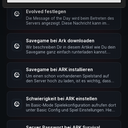
Message of the Day bei ARK: Survival
Evolved festlegen
Die Message of the Day wird beim Betreten des
Servers angezeigt. Diese Nachricht kann im
Webinterface eingestellt …
Savegame bei Ark downloaden
Wir beschreiben Dir in diesem Artikel wie Du dein
Savegame ganz einfach runterladen kannst.
Tipp: Wir empfehlen die …
Savegame bei ARK installieren
Um einen schon vorhandenen Spielstand auf
den Server hoch zu laden, ist es wichtig, dass
der Server zuerst einmal die …
Schwierigkeit bei ARK einstellen
Im Basic-Mode Spielekonfiguration aufrufen dort
unter Basic Config und Spiel Einstellungen. Hier
in der Zeile …
Server Passwort bei ARK Survival