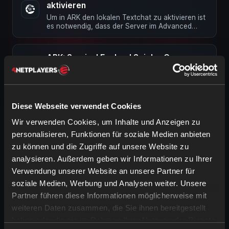
aktivieren
Um in ARK den lokalen Textchat zu aktivieren ist
es notwendig, dass der Server im Advanced
Mode ist. Nun müssen in die …
ARK: Survival Evolved Spieler Gamma
einstellen
Diese Änderung ist NUR im Advanced Mode
möglich! In die GameUserSettings.ini folgende
Werte eintragen: …
Diese Webseite verwendet Cookies
ARK: Survival Evolved Spieler von Server
Wir verwenden Cookies, um Inhalte und Anzeigen zu
kicken bzw. bannen
personalisieren, Funktionen für soziale Medien anbieten
Ingame in ARK als Admin anmelden. Wie werde
zu können und die Zugriffe auf unsere Website zu
ich Admin? Kicken über Konsolenbefehle: Befehl
analysieren. Außerdem geben wir Informationen zu Ihrer
Beschreibung admincheat …
Verwendung unserer Website an unsere Partner für
soziale Medien, Werbung und Analysen weiter. Unsere
BattlEye bei ARK deaktivieren
Partner führen diese Informationen möglicherweise mit
Im Basic sowie Advanced Mode Deine
Konfiguration öffnen. Dort zu Konfiguration ->
weiteren Daten zusammen, die Sie ihnen bereitgestellt
Add-Ons navigieren und BattlEye …
haben oder die sie im Rahmen Ihrer Nutzung der Dienste