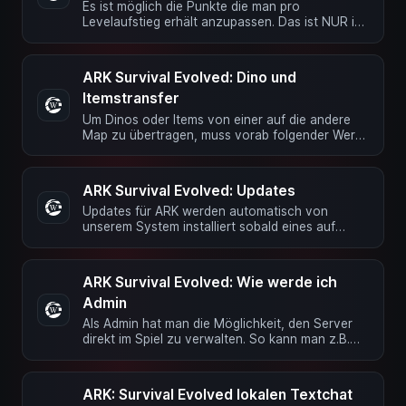
Es ist möglich die Punkte die man pro
Levelaufstieg erhält anzupassen. Das ist NUR im
Advanced Mode möglich! Dazu muss …
ARK Survival Evolved: Dino und
Itemstransfer
Um Dinos oder Items von einer auf die andere
Map zu übertragen, muss vorab folgender Wert
im Advanced-Mode in die …
ARK Survival Evolved: Updates
Updates für ARK werden automatisch von
unserem System installiert sobald eines auf
Steam gepusht wurde. Während ein …
ARK Survival Evolved: Wie werde ich
Admin
Als Admin hat man die Möglichkeit, den Server
direkt im Spiel zu verwalten. So kann man z.B.
Spieler kicken, fliegen …
ARK: Survival Evolved lokalen Textchat