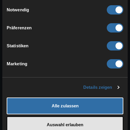
gesammelt haben.
Einwilligungsauswahl
Crossplay (Steam/Epic) bei ARK Survival
Notwendig
Evolved Server
Unsere Server sind per default für Steam und
Epic-User freigegeben. Es bedarf keiner weiteren
Einstellung hierfür. Es …
Präferenzen
Direktes Verbinden über Steam mit ARK:
Statistiken
Survival Evolved
Server den Favoriten hinzufügen Steam starten
Oben auf Ansicht -> Spiele Server klicken Klicke
Marketing
nun auf Favoriten …
Harvest Multiplier bei ARK anpassen
Im Basic Mode Einfach über die Spiel
Details zeigen
Einstellungen den Wert für Erntemenge
anpassen. Im Advanced Mode In der …
Map auf meinem Ark Server ändern
Alle zulassen
Die Map kann ganz einfach über das
Webinterface geändert werden. Im Basic-Mode
Einfach über den Mapcycle die gewünschte …
Auswahl erlauben