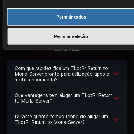
Permitir todos
Perguntas frequentes sobre
o servidor TLotR: Return to
Permitir seleção
Moria
Com que rapidez fica um TLotR: Return to
Moria-Server pronto para utilização após a
minha encomenda?
Que vantagens tem alugar um TLotR: Return
to Moria-Server?
Durante quanto tempo tenho de alugar um
TLotR: Return to Moria-Server?