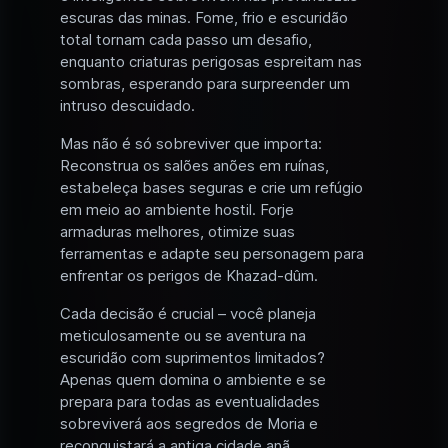
escuras das minas. Fome, frio e escuridão
total tornam cada passo um desafio,
enquanto criaturas perigosas espreitam nas
sombras, esperando para surpreender um
intruso descuidado.
Mas não é só sobreviver que importa:
Reconstrua os salões anões em ruínas,
estabeleça bases seguras e crie um refúgio
em meio ao ambiente hostil. Forje
armaduras melhores, otimize suas
ferramentas e adapte seu personagem para
enfrentar os perigos de Khazad-dûm.
Cada decisão é crucial – você planeja
meticulosamente ou se aventura na
escuridão com suprimentos limitados?
Apenas quem domina o ambiente e se
prepara para todas as eventualidades
sobreviverá aos segredos de Moria e
reconquistará a antiga cidade anã.