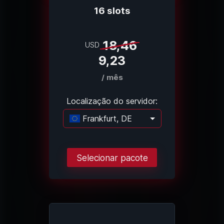
16 slots
18,46
USD
9,23
/ mês
Localização do servidor:
Frankfurt, DE
Carregando...
Selecionar pacote