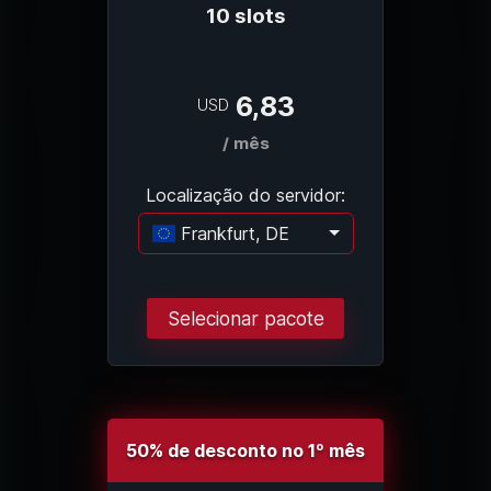
10 slots
6,83
USD
/ mês
Localização do servidor:
Frankfurt, DE
Carregando...
Selecionar pacote
50% de desconto no 1º mês