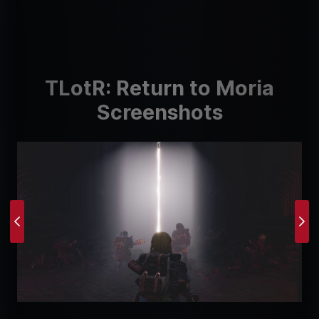
TLotR: Return to Moria
Screenshots
Previous
Ne