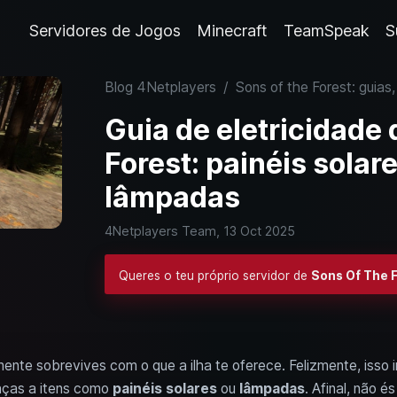
Servidores de Jogos
Minecraft
TeamSpeak
S
Blog 4Netplayers
/
Sons of the Forest: guias,
Guia de eletricidade 
Forest: painéis solare
lâmpadas
4Netplayers Team,
13 Oct 2025
Queres o teu próprio servidor de
Sons Of The 
ente sobrevives com o que a ilha te oferece. Felizmente, isso
aças a itens como
painéis solares
ou
lâmpadas
. Afinal, não é