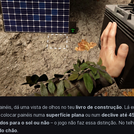
ainéis, dá uma vista de olhos no teu
livro de construção
. Lá 
u colocar painéis numa
superfície plana
ou num
declive até 4
dos para o sol ou não
– o jogo não faz essa distinção. No t
do chão
.