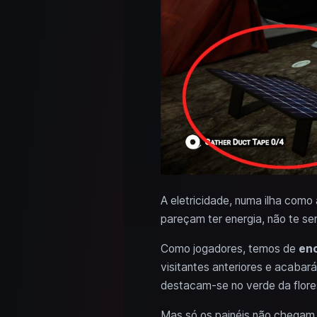
A eletricidade, numa ilha como
pareçam ter energia, não te se
Como jogadores, temos de
enc
visitantes anteriores e acabará
destacam-se no verde da flore
Mas só os painéis não chegam p