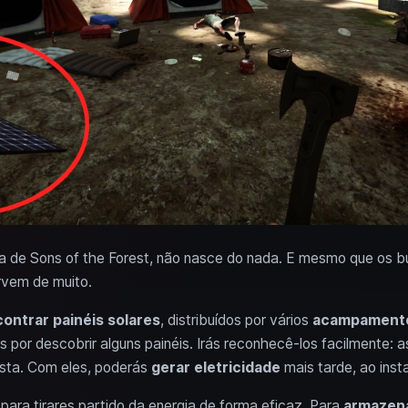
 a de Sons of the Forest, não nasce do nada. E mesmo que os bu
rvem de muito.
ontrar painéis solares
, distribuídos por vários
acampament
s por descobrir alguns painéis. Irás reconhecê-los facilmente: 
sta. Com eles, poderás
gerar eletricidade
mais tarde, ao insta
ara tirares partido da energia de forma eficaz. Para
armazena