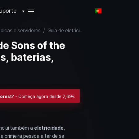
uporte
▼
 dicas e servidores
/
Guia de eletricidade de Sons of the Forest: painéis solares, baterias, lâmpadas
de Sons of the
s, baterias,
Forest
? - Começa agora desde 2,69€
 inclui também a
eletricidade
,
s a primeira pessoa a ter de se