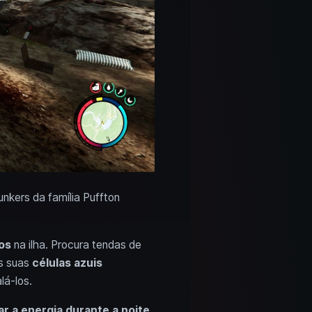
nkers da família Puffton
os
na ilha. Procura tendas de
as suas
células azuis
lá-los.
r a energia durante a noite
,