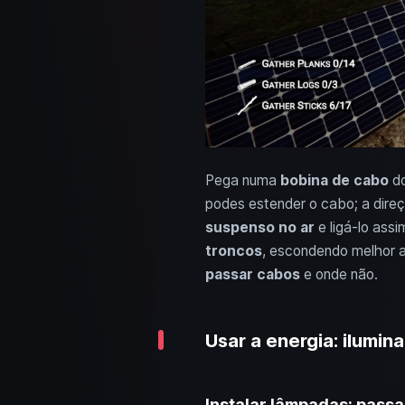
Pega numa
bobina de cabo
do
podes estender o cabo; a dire
suspenso no ar
e ligá-lo assi
troncos
, escondendo melhor a
passar cabos
e onde não.
Usar a energia: ilumi
Instalar lâmpadas: pass