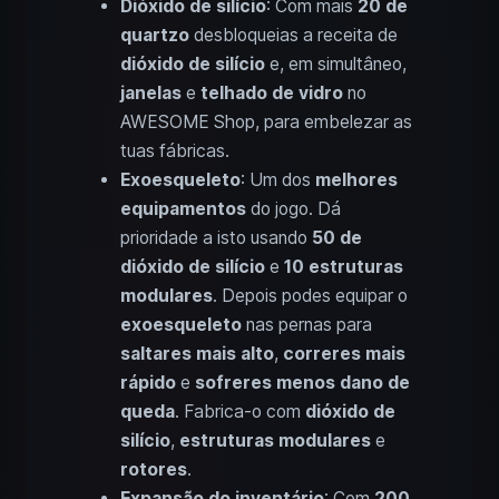
Dióxido de silício
: Com mais
20 de
quartzo
desbloqueias a receita de
dióxido de silício
e, em simultâneo,
janelas
e
telhado de vidro
no
AWESOME Shop, para embelezar as
tuas fábricas.
Exoesqueleto
: Um dos
melhores
equipamentos
do jogo. Dá
prioridade a isto usando
50 de
dióxido de silício
e
10 estruturas
modulares
. Depois podes equipar o
exoesqueleto
nas pernas para
saltares mais alto
,
correres mais
rápido
e
sofreres menos dano de
queda
. Fabrica-o com
dióxido de
silício
,
estruturas modulares
e
rotores
.
Expansão do inventário
: Com
200