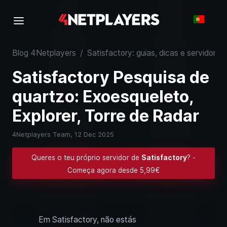
Blog 4Netplayers
/
Satisfactory: guias, dicas e servidores
Satisfactory Pesquisa de
quartzo: Exoesqueleto,
Explorer, Torre de Radar
4Netplayers Team,
12 Dec 2025
Queres o teu próprio servidor de
Satisfactory
? -
Começa agora desde 5,99€
Em Satisfactory, não estás