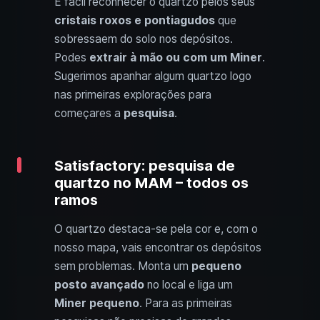
É fácil reconhecer o quartzo pelos seus
cristais roxos e pontiagudos
que
sobressaem do solo nos depósitos.
Podes
extrair à mão ou com um Miner
.
Sugerimos apanhar algum quartzo logo
nas primeiras explorações para
começares a
pesquisa
.
Satisfactory: pesquisa de
quartzo no MAM – todos os
ramos
O quartzo destaca-se pela cor e, com o
nosso mapa, vais encontrar os depósitos
sem problemas. Monta um
pequeno
posto avançado
no local e liga um
Miner pequeno
. Para as primeiras