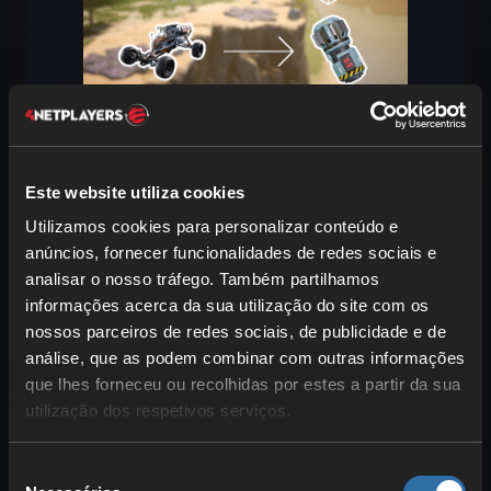
Na terceira secção vê-se novamente
porque a
pesquisa de quartzo é ótima
Este website utiliza cookies
para explorar
. Aqui desbloqueias não só
Utilizamos cookies para personalizar conteúdo e
um
veículo fiel
para a tua aventura,
anúncios, fornecer funcionalidades de redes sociais e
como também uma
arma explosiva
. No
analisar o nosso tráfego. Também partilhamos
entanto, para esta última, já deves ter
informações acerca da sua utilização do site com os
começado a
pesquisa de enxofre
.
nossos parceiros de redes sociais, de publicidade e de
análise, que as podem combinar com outras informações
Explorer
: Usa
10 osciladores de
que lhes forneceu ou recolhidas por estes a partir da sua
quartzo
e
100 estruturas
utilização dos respetivos serviços.
modulares
para desbloquear o
Explorer
. Este veículo é perfeito
Seleção
para
explorares o mapa
sem