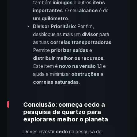
também
inimigos
e outros
itens
importantes
. O seu
alcance
é de
um quilómetro
.
Divisor Prioritário
: Por fim,
desbloqueias mais um
divisor
para
as tuas
correias transportadoras
.
Permite
priorizar saídas
e
distribuir melhor os recursos
.
Este item é
novo na versão 1.1
e
ajuda a minimizar
obstruções
e
correias saturadas
.
Conclusão: começa cedo a
pesquisa de quartzo para
explorares melhor o planeta
Deves investir
cedo
na pesquisa de