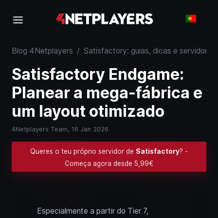
Blog 4Netplayers
/
Satisfactory: guias, dicas e servidores
Satisfactory Endgame:
Planear a mega-fábrica e
um layout otimizado
4Netplayers Team,
16 Jan 2026
Queres o teu próprio servidor de
Satisfactory
? -
Começa agora desde 5,99€
Especialmente a partir do Tier 7,