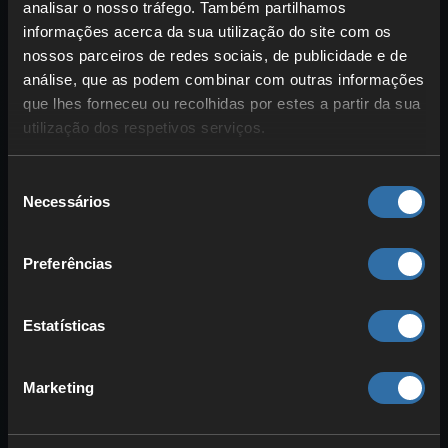
analisar o nosso tráfego. Também partilhamos
de Satisfactory e manter a
informações acerca da sua utilização do site com os
motivação
nossos parceiros de redes sociais, de publicidade e de
análise, que as podem combinar com outras informações
que lhes forneceu ou recolhidas por estes a partir da sua
utilização dos respetivos serviços.
Seleção
Necessários
de
consentimento
Preferências
Sem objetivos, dificilmente vais levar um
projeto tão grande até ao fim. Se ainda
Estatísticas
estás a trabalhar nos marcos e nas
fases, foca-te nisso. Depois, terás de
Marketing
definir objetivos próprios. Pode ser
construir uma fábrica gigantesca, mas