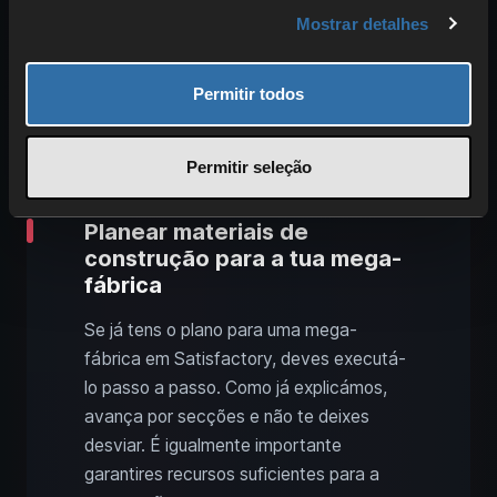
podes também concentrar-te noutros
Mostrar detalhes
aspetos. Satisfactory é, no fundo, uma
sandbox para as tuas ideias. Se quiseres
construir uma autoestrada enorme, força.
Permitir todos
Ou queres erguer a tua própria cidade e,
para isso, precisas de muitos materiais.
Permitir seleção
Planear materiais de
construção para a tua mega-
fábrica
Se já tens o plano para uma mega-
fábrica em Satisfactory, deves executá-
lo passo a passo. Como já explicámos,
avança por secções e não te deixes
desviar. É igualmente importante
garantires recursos suficientes para a