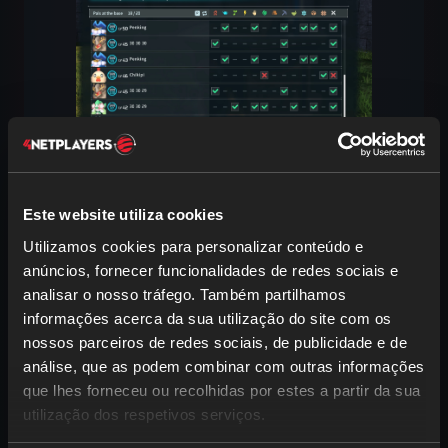
Com o
nível 14
e
dois pontos de
tecnologia normais
desbloqueias o
Este website utiliza cookies
Posto de Supervisão
. Com ele podes
Utilizamos cookies para personalizar conteúdo e
atribuir Pals
na tua base
de forma
anúncios, fornecer funcionalidades de redes sociais e
mais eficaz a diferentes tarefas
. É a
analisar o nosso tráfego. Também partilhamos
melhor forma de os supervisionares e
informações acerca da sua utilização do site com os
garantires que trabalham o melhor
nossos parceiros de redes sociais, de publicidade e de
possível. Também podes definir que
análise, que as podem combinar com outras informações
trabalhem com maior ou menor
que lhes forneceu ou recolhidas por estes a partir da sua
intensidade
ou até
atribuí-los a
utilização dos respetivos serviços.
estruturas específicas
. O
posto
dá-te