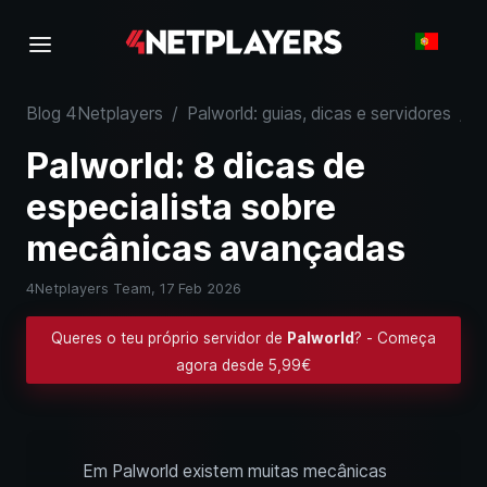
Blog 4Netplayers
/
Palworld: guias, dicas e servidores
/
P
Palworld: 8 dicas de
especialista sobre
mecânicas avançadas
4Netplayers Team,
17 Feb 2026
Queres o teu próprio servidor de
Palworld
? - Começa
agora desde 5,99€
Em Palworld existem muitas mecânicas