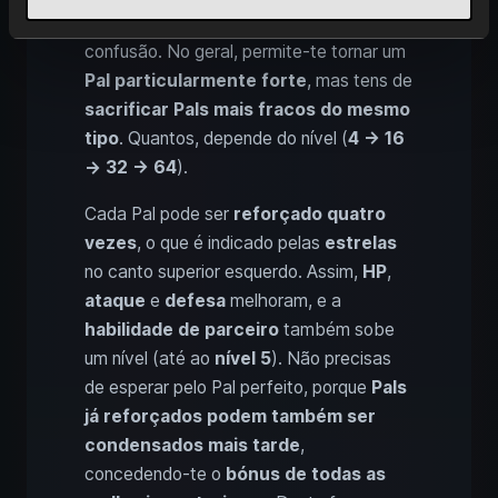
pouco explicada e frequentemente causa
confusão. No geral, permite-te tornar um
Pal particularmente forte
, mas tens de
sacrificar Pals mais fracos do mesmo
tipo
. Quantos, depende do nível (
4 → 16
→ 32 → 64
).
Cada Pal pode ser
reforçado quatro
vezes
, o que é indicado pelas
estrelas
no canto superior esquerdo. Assim,
HP
,
ataque
e
defesa
melhoram, e a
habilidade de parceiro
também sobe
um nível (até ao
nível 5
). Não precisas
de esperar pelo Pal perfeito, porque
Pals
já reforçados podem também ser
condensados mais tarde
,
concedendo-te o
bónus de todas as