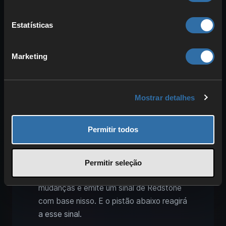
não é nada difícil. Primeiro, coloque uma
fileira de blocos sobre a água e atrás
Estatísticas
dela. Depois, você deve ter seus pistões
prontos e colocá-los sobre os blocos
Marketing
acima da fonte de água. A cabeça de
madeira dos pistões deve apontar na
direção da lama, onde a cana de açúcar
Mostrar detalhes
crescerá posteriormente.
Depois, coloque uma fileira de Redstone
Permitir todos
atrás dos pistões. Eles irão transmitir o
sinal. Uma fonte direta não é necessária,
pois o observador cuidará disso. Esse
Permitir seleção
componente de Redstone legal reage a
mudanças e emite um sinal de Redstone
com base nisso. E o pistão abaixo reagirá
a esse sinal.