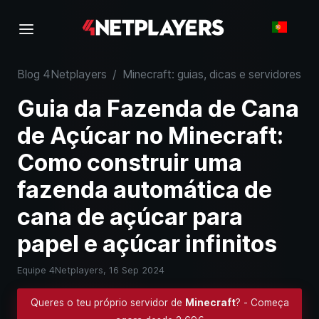
Blog 4Netplayers
/
Minecraft: guias, dicas e servidores
/
Guia da Fazenda de Cana
de Açúcar no Minecraft:
Como construir uma
fazenda automática de
cana de açúcar para
papel e açúcar infinitos
Equipe 4Netplayers,
16 Sep 2024
Queres o teu próprio servidor de
Minecraft
? - Começa