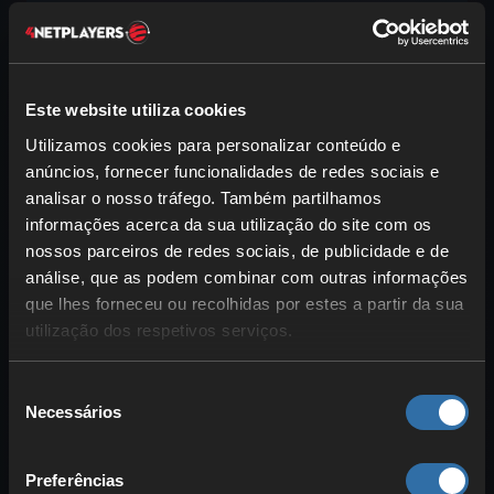
um bioma.
Coloque a lama sobre os funis. Encha a
vala ao lado com água para que a cana
Este website utiliza cookies
de açúcar possa crescer.
Utilizamos cookies para personalizar conteúdo e
anúncios, fornecer funcionalidades de redes sociais e
analisar o nosso tráfego. Também partilhamos
informações acerca da sua utilização do site com os
nossos parceiros de redes sociais, de publicidade e de
análise, que as podem combinar com outras informações
que lhes forneceu ou recolhidas por estes a partir da sua
utilização dos respetivos serviços.
Seleção
Necessários
de
consentimento
3. Redstone
Preferências
Agora vamos cuidar do Redstone, que