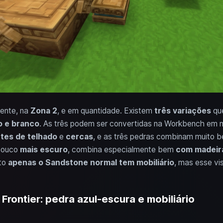
ente, na
Zona 2
, e em quantidade. Existem
três variações
que
o e branco
. As três podem ser convertidas na Workbench em 
ntes de telhado
e
cercas
, e as três pedras combinam muito b
pouco
mais escuro
, combina especialmente bem
com madeir
nto
apenas o Sandstone normal tem mobiliário
, mas esse vi
Frontier: pedra azul-escura e mobiliário