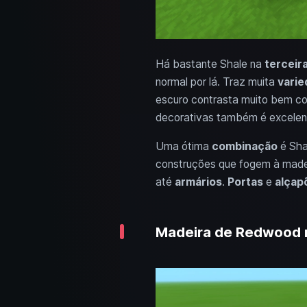
Há bastante Shale na
terceir
normal por lá. Traz muita
varie
escuro contrasta muito bem co
decorativas também é excelen
Uma ótima
combinação
é Sh
construções que fogem à madei
até
armários
.
Portas
e
alçap
Madeira de Redwood n