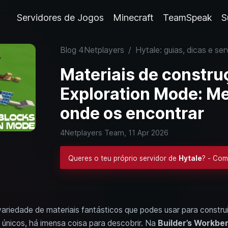
Servidores de Jogos
Minecraft
TeamSpeak
S
Blog 4Netplayers
/
Hytale: guias, dicas e ser
Materiais de constru
Exploration Mode: Me
onde os encontrar
4Netplayers Team,
11 Apr 2026
Queres o teu próprio servidor de
Hytale
? - Com
ariedade de materiais fantásticos que podes usar para construir
 únicos, há imensa coisa para descobrir. Na
Builder’s Workbe