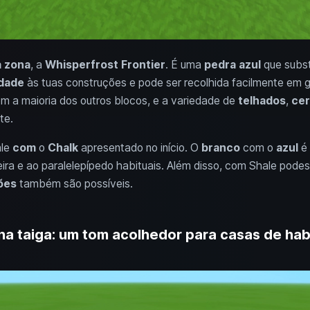
a zona
, a
Whisperfrost Frontier
. É uma
pedra azul
que subst
dade
às tuas construções e pode ser recolhida facilmente em 
m a maioria dos outros blocos, e a variedade de
telhados
,
cer
te.
ale
com
o
Chalk
apresentado no início. O
branco
com o
azul
é 
ra e ao paralelepípedo habituais. Além disso, com Shale podes
ões
também são possíveis.
a taiga: um tom acolhedor para casas de hab