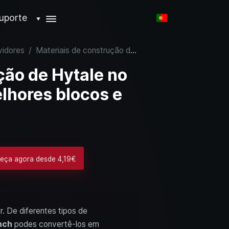
uporte
▼
vidores
/
Materiais de construção de Hytale no Exploration Mode: Melhores blocos e onde os encontrar
ção de Hytale no
lhores blocos e
eça agora desde 4,19€
. De diferentes tipos de
nch
podes convertê-los em