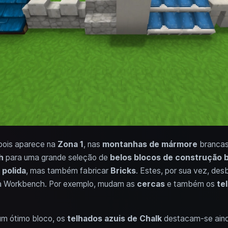
pois aparece na
Zona 1
, nas
montanhas de mármore
brancas.
h
para uma grande seleção de
belos blocos de construção 
 polida
, mas também fabricar
Bricks
. Estes, por sua vez, des
 na Workbench. Por exemplo, mudam as
cercas
e também os
te
m ótimo bloco, os
telhados azuis de Chalk
destacam-se ainda