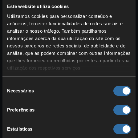
possível! Além disso, o frio afeta mais
Este website utiliza cookies
você quanto mais alto você sobe. Às
Utilizamos cookies para personalizar conteúdo e
vezes, vale a pena contornar uma
anúncios, fornecer funcionalidades de redes sociais e
montanha.
analisar o nosso tráfego. Também partilhamos
informações acerca da sua utilização do site com os
A neve também pode ser perigosa se
nossos parceiros de redes sociais, de publicidade e de
você a comer. Como Sakhal é uma ilha
análise, que as podem combinar com outras informações
vulcânica, o solo e a neve contêm
que lhes forneceu ou recolhidas por estes a partir da sua
substâncias tóxicas que você
utilização dos respetivos serviços.
definitivamente não deseja ingerir. Elas
podem causar uma intoxicação por
Seleção
metais pesados, que pode levar à morte
Necessários
de
do seu personagem. Filtre a água antes
consentimento
ou use um comprimido de quelato para
Preferências
neutralizar esse efeito. Fervura não é
suficiente!
Estatísticas