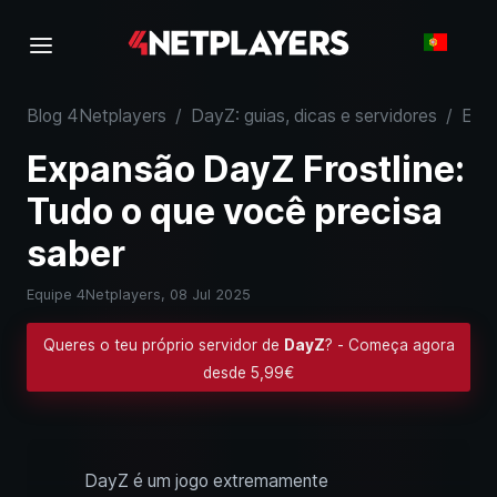
Blog 4Netplayers
/
DayZ: guias, dicas e servidores
/
Expansão DayZ Frostline: Tudo o que você precisa saber
Expansão DayZ Frostline:
Tudo o que você precisa
saber
Equipe 4Netplayers,
08 Jul 2025
Queres o teu próprio servidor de
DayZ
? - Começa agora
desde 5,99€
DayZ é um jogo extremamente