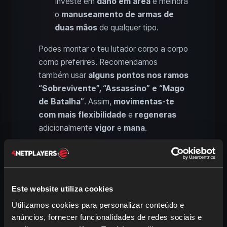
Investe em
dano em área
e melhora
o
manuseamento de armas de
duas mãos
de qualquer tipo.
Podes montar o teu lutador corpo a corpo
como preferires. Recomendamos
também usar
alguns pontos nos ramos
“Sobrevivente”, “Assassino” e “Mago
de Batalha”
. Assim,
movimentas-te
com mais flexibilidade
e
regeneras
adicionalmente
vigor
e
mana
.
Melhores habilidades para lutadores
corpo a corpo:
Ataque de Salto
Este website utiliza cookies
Ataque Implacável
Utilizamos cookies para personalizar conteúdo e
Constituição
anúncios, fornecer funcionalidades de redes sociais e
Força