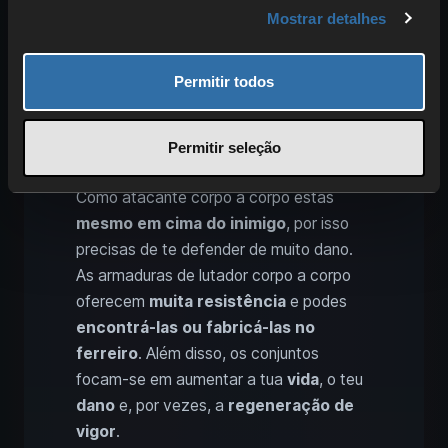
Mostrar detalhes
Para além da arma, o teu equipamento
adicional é relevante para um bom estilo
de combate. Dependendo do
bioma
,
Permitir todos
encontras sempre as
peças de
armadura adequadas
, que com o
Permitir seleção
progresso
trazem
mais vantagens
.
Como atacante corpo a corpo estás
mesmo em cima do inimigo
, por isso
precisas de te defender de muito dano.
As armaduras de lutador corpo a corpo
oferecem
muita resistência
e podes
encontrá-las ou fabricá-las no
ferreiro
. Além disso, os conjuntos
focam-se em aumentar a tua
vida
, o teu
dano
e, por vezes, a
regeneração de
vigor
.