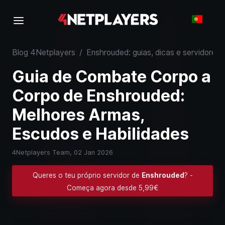
Blog 4Netplayers
/
Enshrouded: guias, dicas e servidores
Guia de Combate Corpo a
Corpo de Enshrouded:
Melhores Armas,
Escudos e Habilidades
4Netplayers Team,
02 Jan 2026
Queres o teu próprio servidor de
Enshrouded
? -
Começa agora desde 5,99€