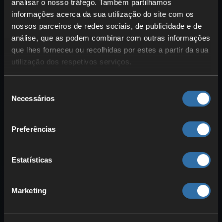
analisar o nosso tráfego. Também partilhamos
Especialização Pesada
informações acerca da sua utilização do site com os
Fúria Sanguinária
nossos parceiros de redes sociais, de publicidade e de
Ataque de Esquiva
análise, que as podem combinar com outras informações
Cura de Combate
que lhes forneceu ou recolhidas por estes a partir da sua
utilização dos respetivos serviços.
Equipamento de Enshrouded
Seleção
para corpo a corpo: melhores
Necessários
de
armaduras e escudos
consentimento
Preferências
Estatísticas
Marketing