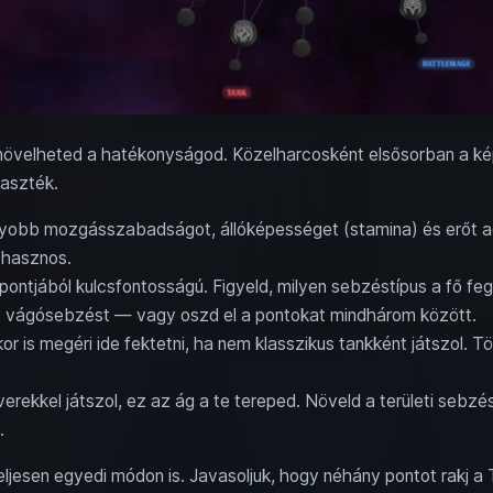
 növelheted a hatékonyságod. Közelharcosként elsősorban a ké
laszték.
yobb mozgásszabadságot, állóképességet (stamina) és erőt ad
 hasznos.
ntjából kulcsfontosságú. Figyeld, milyen sebzéstípus a fő fe
és vágósebzést — vagy oszd el a pontokat mindhárom között.
r is megéri ide fektetni, ha nem klasszikus tankként játszol. 
rekkel játszol, ez az ág a te tereped. Növeld a területi sebzé
.
ljesen egyedi módon is. Javasoljuk, hogy néhány pontot rakj a 