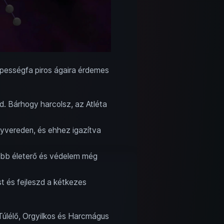
pességfa piros ágaira érdemes
. Bárhogy harcolsz, az Atléta
gyvereden, és ehhez igazítva
Több életerő és védelem még
st és fejleszd a kétkezes
Túlélő, Orgyilkos és Harcmágus