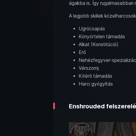
ágakba is. Így rugalmasabban 
A legjobb skillek közelharcosok
Ugrócsapás
Könyörtelen támadás
Alkat (Konstitúció)
Erő
Nehézfegyver-spezializác
Vérszomj
Kitérő támadás
Harci gyógyítás
Enshrouded felszerelé