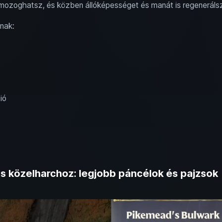
mozoghatsz, és közben állóképességet és manát is regenerálsz
nak:
ió
s közelharchoz: legjobb páncélok és pajzsok