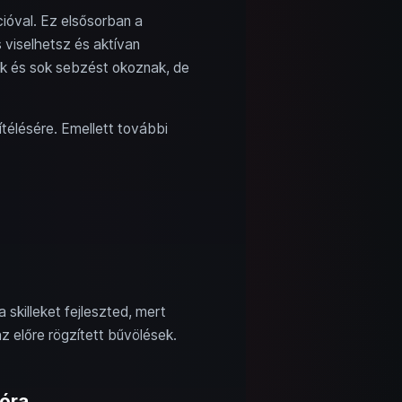
ióval. Ez elsősorban a
 viselhetsz és aktívan
ak és sok sebzést okoznak, de
télésére. Emellett további
skilleket fejleszted, mert
 előre rögzített bűvölések.
póra