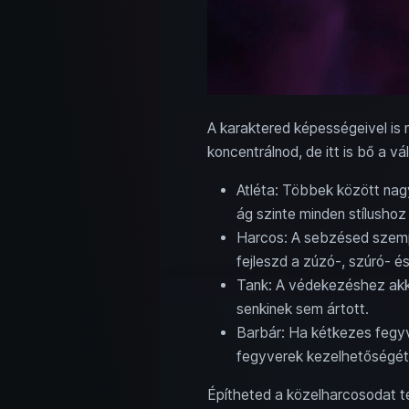
A karaktered képességeivel is
koncentrálnod, de itt is bő a vá
Atléta: Többek között nag
ág szinte minden stílushoz
Harcos: A sebzésed szempo
fejleszd a zúzó-, szúró- 
Tank: A védekezéshez akko
senkinek sem ártott.
Barbár: Ha kétkezes fegyve
fegyverek kezelhetőségét
Építheted a közelharcosodat te