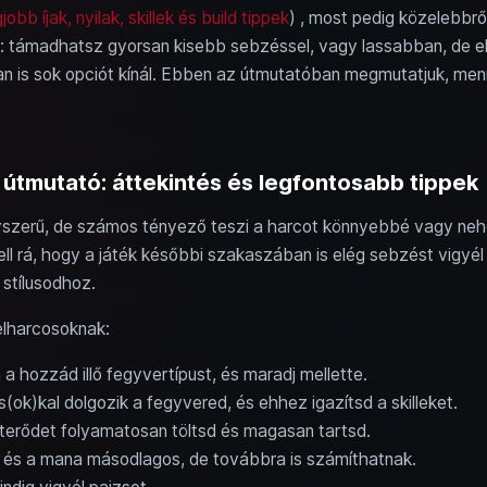
bb íjak, nyilak, skillek és build tippek
) , most pedig közelebbrő
z: támadhatsz gyorsan kisebb sebzéssel, vagy lassabban, de el
 is sok opciót kínál. Ebben az útmutatóban megmutatjuk, menn
útmutató: áttekintés és legfontosabb tippek
gyszerű, de számos tényező teszi a harcot könnyebbé vagy ne
kell rá, hogy a játék későbbi szakaszában is elég sebzést vigyé
a stílusodhoz.
elharcosoknak:
a hozzád illő fegyvertípust, és maradj mellette.
(ok)kal dolgozik a fegyvered, és ehhez igazítsd a skilleket.
eterődet folyamatosan töltsd és magasan tartsd.
 és a mana másodlagos, de továbbra is számíthatnak.