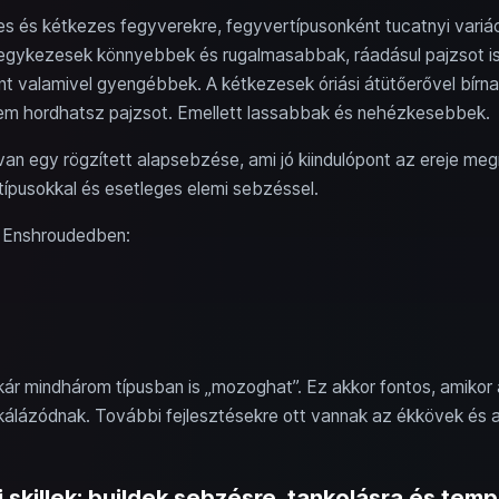
 és kétkezes fegyverekre, fegyvertípusonként tucatnyi variác
 egykezesek könnyebbek és rugalmasabbak, ráadásul pajzsot is
nt valamivel gyengébbek. A kétkezesek óriási átütőerővel bírn
 nem hordhatsz pajzsot. Emellett lassabbak és nehézkesebbek.
an egy rögzített alapsebzése, ami jó kiindulópont az ereje megí
típusokkal és esetleges elemi sebzéssel.
z Enshroudedben:
ár mindhárom típusban is „mozoghat”. Ez akkor fontos, amikor a 
álázódnak. További fejlesztésekre ott vannak az ékkövek és az
skillek: buildek sebzésre, tankolásra és tem