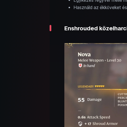
Egykezes fegyver mellé mi
Használd az ékköveket és 
Enshrouded közelharci