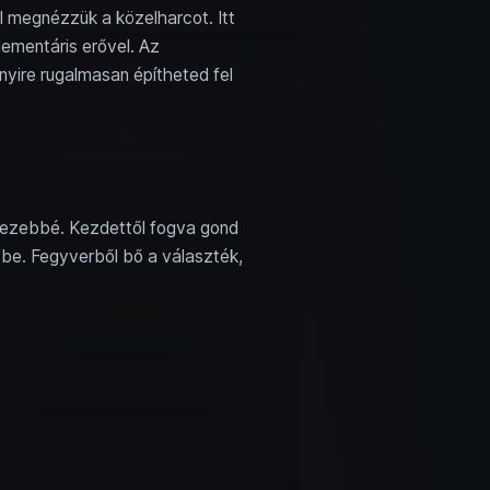
l megnézzük a közelharcot. Itt
ementáris erővel. Az
yire rugalmasan építheted fel
hezebbé. Kezdettől fogva gond
l be. Fegyverből bő a választék,