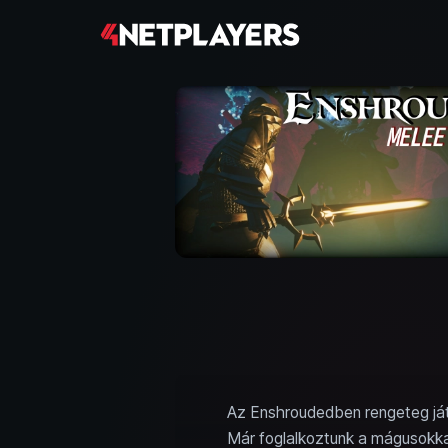
Az Enshroudedben rengeteg ját
Már foglalkoztunk a mágusokka