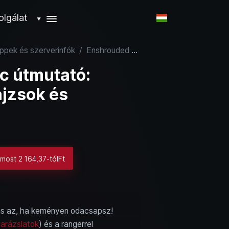
olgálat
▼
ppek és szerverinfók
/
Enshrouded közelharc útmutató: legjobb fegyverek, pajzsok és képességek
c útmutató:
ajzsok és
 most 2 164,37-tólFt
ás az, ha keményen odacsapsz!
varázslatok
) és a rangerrel