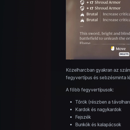
Közelharcban gyakran az számí
fegyvertípus és sebzésminta lé
A főbb fegyvertípusok:
Tőrök (részben a távolharci
Kardok és nagykardok
Fejszék
Bunkók és kalapácsok