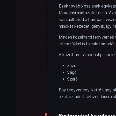
Ezek tovább oszlanak egykezes
támadási mintázatot érinti. Az
használhatod a harcban, viszo
mindkét kezedet igénylik, így
Minden közelharci fegyvernek v
jellemzőkkel is bírnak: támadás
A közelharc támadástípusai a
Zúzó
Vágó
Szúró
Egy fegyver egy, kettő vagy ak
azok az adott sebzéstípusra sk
Enshrouded közelharci 