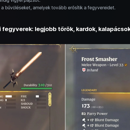
ndig vigyél pajzsot.
a bűvöléseket, amelyek tovább erősítik a fegyvereidet.
 fegyverek: legjobb tőrök, kardok, kalapácsok