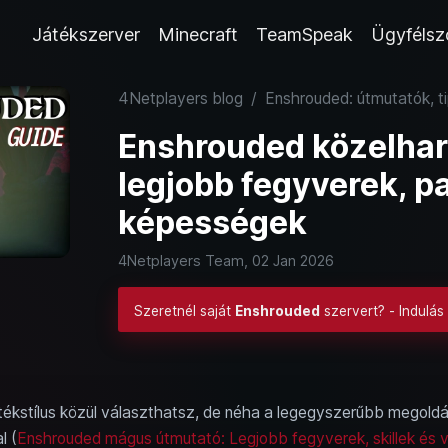
Játékszerver
Minecraft
TeamSpeak
Ügyfélsz
4Netplayers blog
/
Enshrouded: útmutatók, ti
Enshrouded közelhar
legjobb fegyverek, p
képességek
4Netplayers Team,
02 Jan 2026
Szeretnél saját
Enshrouded
szervert? - Indulás
ékstílus közül választhatsz, de néha a legegyszerűbb megold
l (
Enshrouded mágus útmutató: Legjobb fegyverek, skillek és 