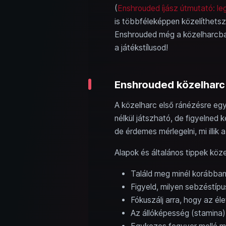
(
Enshrouded íjász útmutató: legjo
is többféleképpen közelíthets
Enshrouded még a közelharcban
a játékstílusod!
Enshrouded közelharc 
A közelharc első ránézésre e
nélkül játszható, de figyelned 
de érdemes mérlegelni, mi illik 
Alapok és általános tippek köz
Találd meg minél korábban 
Figyeld, milyen sebzéstípus
Fókuszálj arra, hogy az él
Az állóképesség (stamina)