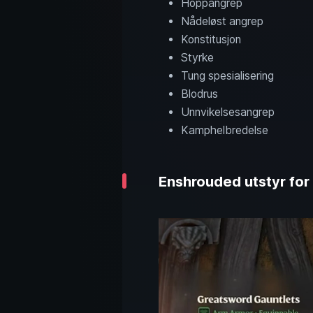
Hoppangrep
Nådeløst angrep
Konstitusjon
Styrke
Tung spesialisering
Blodrus
Unnvikelsesangrep
Kamphelbredelse
Enshrouded utstyr for