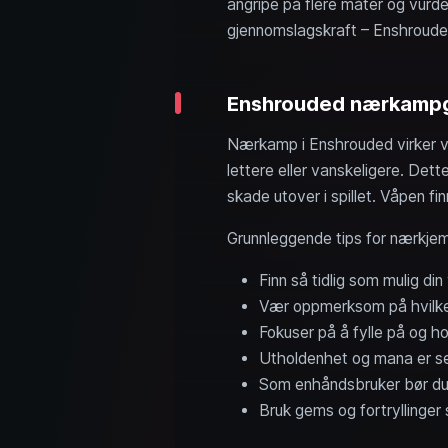
angripe på flere måter og vurde
gjennomslagskraft – Enshrouded 
Enshrouded nærkampgui
Nærkamp i Enshrouded virker v
lettere eller vanskeligere. Dett
skade utover i spillet. Våpen fi
Grunnleggende tips for nærkje
Finn så tidlig som mulig di
Vær oppmerksom på hvilken 
Fokuser på å fylle på og h
Utholdenhet og mana er se
Som enhåndsbruker bør du a
Bruk gems og fortryllinger