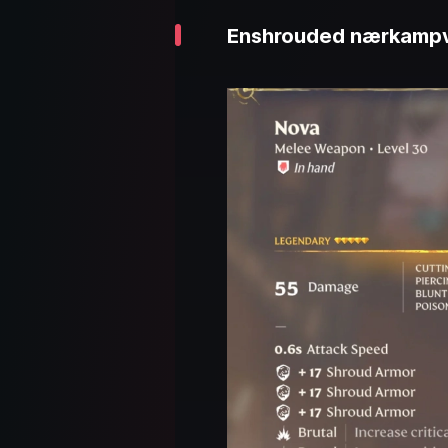
Enshrouded nærkampvå