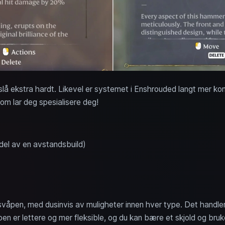
å ekstra hardt. Likevel er systemet i Enshrouded langt mer ko
m lar deg spesialisere deg!
del av en avstandsbuild)
dsvåpen, med dusinvis av muligheter innen hver type. Det handle
 er lettere og mer fleksible, og du kan bære et skjold og bruke