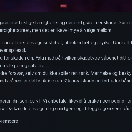
guren med riktige ferdigheter og dermed gjøre mer skade. Som
erdighetstreet, men det er likevel mye å velge mellom.
lant annet mer bevegelsesfrihet, utholdenhet og styrke. Uansett 
er spillestil.
tig for skaden din. Følg med på hvilken skadetype våpenet ditt g
ordele poeng i alle tre.
edre forsvar, selv om du ikke spiller ren tank. Mer helse og besky
åndsvåpen, er dette riktig gren. Øk arealskade og forbedre håndt
en din som du vil. Vi anbefaler likevel å bruke noen poeng i g
. Da kan du bevege deg smidigere og i tillegg regenerere båd
kjempere: