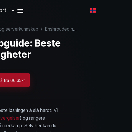
ort
▼
 og serverkunnskap
/
Enshrouded nærkampguide: Beste våpen, skjold og ferdigheter
guide: Beste
igheter
nå fra 66,35kr
ste løsningen å slå hardt! Vi
vergelser
) og rangere
på nærkamp. Selv her kan du