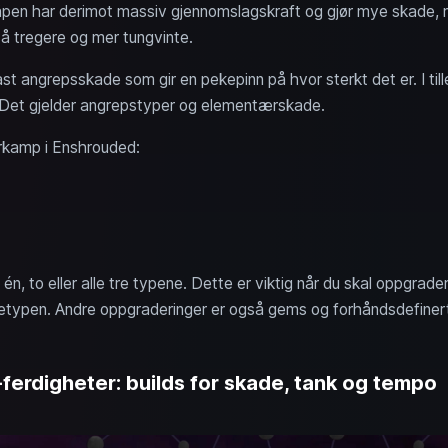
åpen har derimot massiv gjennomslagskraft og gjør mye skade,
så tregere og mer tungvinte.
 angrepsskade som gir en pekepinn på hvor sterkt det er. I til
Det gjelder angrepstyper og elementærskade.
rkamp i Enshrouded:
, to eller alle tre typene. Dette er viktig når du skal oppgrade
etypen. Andre oppgraderinger er også gems og forhåndsdefinerte 
rdigheter: builds for skade, tank og tempo