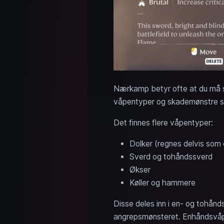
Nærkamp betyr ofte at du må sl
våpentyper og skademønstre so
Det finnes flere våpentyper:
Dolker (regnes delvis som 
Sverd og tohåndssverd
Økser
Køller og hammere
Disse deles inn i en- og tohån
angrepsmønsteret. Enhåndsvåpen