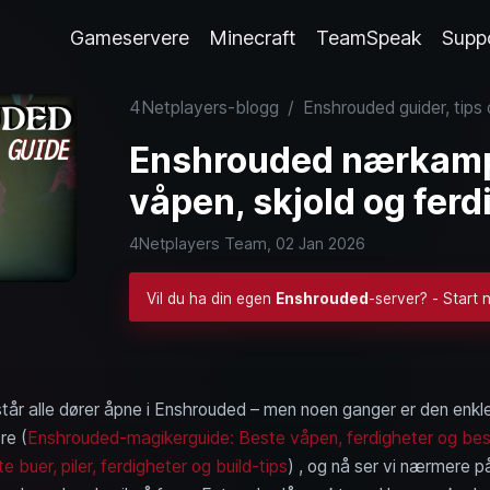
Gameservere
Minecraft
TeamSpeak
Supp
4Netplayers-blogg
/
Enshrouded guider, tips
Enshrouded nærkamp
våpen, skjold og ferd
4Netplayers Team,
02 Jan 2026
Vil du ha din egen
Enshrouded
-server? - Start 
 står alle dører åpne i Enshrouded – men noen ganger er den enkle
re (
Enshrouded-magikerguide: Beste våpen, ferdigheter og bes
buer, piler, ferdigheter og build-tips
) , og nå ser vi nærmere 