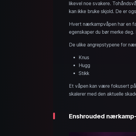
likevel noe svakere. Tohåndsv
kan ikke bruke skjold. De er og
Hvert nærkampvåpen har en fast
egenskaper du bør merke deg. 
De ulike angrepstypene for næ
Knus
Hugg
Stikk
Et våpen kan være fokusert på én
skalerer med den aktuelle skad
Enshrouded nærkamp-fe