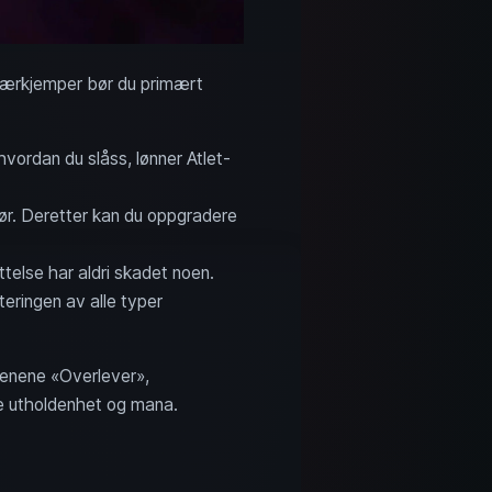
 nærkjemper bør du primært
hvordan du slåss, lønner Atlet-
jør. Deretter kan du oppgradere
ttelse har aldri skadet noen.
eringen av alle typer
renene «Overlever»,
e utholdenhet og mana.