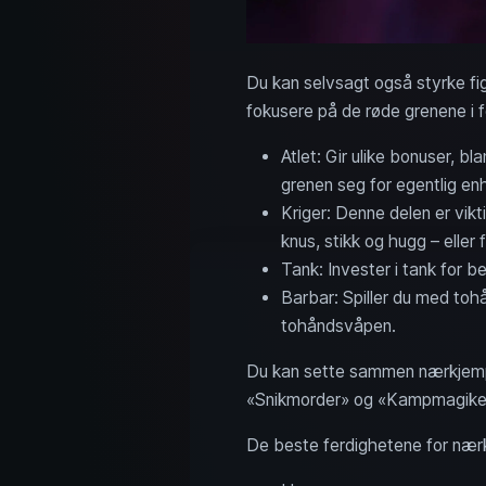
Du kan selvsagt også styrke fi
fokusere på de røde grenene i f
Atlet: Gir ulike bonuser, b
grenen seg for egentlig enhv
Kriger: Denne delen er vik
knus, stikk og hugg – eller f
Tank: Invester i tank for b
Barbar: Spiller du med toh
tohåndsvåpen.
Du kan sette sammen nærkjemper
«Snikmorder» og «Kampmagiker»
De beste ferdighetene for nær