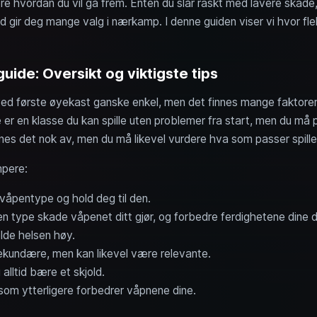
re hvordan du vil gå frem. Enten du slår raskt med lavere skade
gir deg mange valg i nærkamp. I denne guiden viser vi hvor fle
de: Oversikt og viktigste tips
ed første øyekast ganske enkel, men det finnes mange faktore
e er en klasse du kan spille uten problemer fra start, men du må 
nnes det nok av, men du må likevel vurdere hva som passer spilles
mpere:
n våpentype og hold deg til den.
type skade våpenet ditt gjør, og forbedre ferdighetene dine d
olde helsen høy.
kundære, men kan likevel være relevante.
lltid bære et skjold.
 som ytterligere forbedrer våpnene dine.