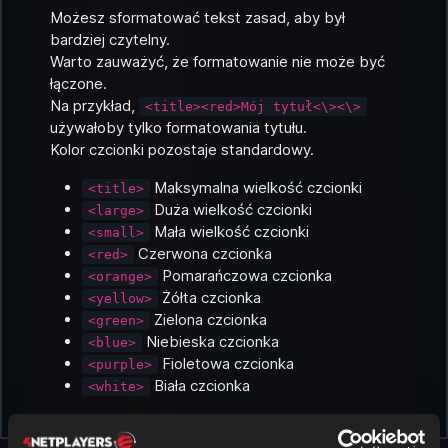
Możesz sformatować tekst zasad, aby był
bardziej czytelny.
Warto zauważyć, że formatowanie nie może być
łączone.
Na przykład,
<title><red>Mój tytuł<\><\>
używałoby tylko formatowania tytułu.
Kolor czcionki pozostaje standardowy.
Maksymalna wielkość czcionki
<title>
Duża wielkość czcionki
<large>
Mała wielkość czcionki
<small>
Czerwona czcionka
<red>
Pomarańczowa czcionka
<orange>
Żółta czcionka
<yellow>
Zielona czcionka
<green>
Niebieska czcionka
<blue>
Fioletowa czcionka
<purple>
Biała czcionka
<white>