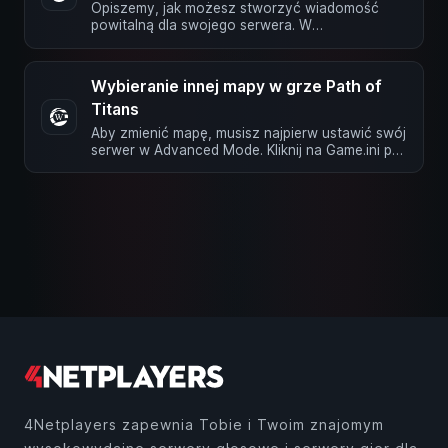
Opiszemy, jak możesz stworzyć wiadomość
powitalną dla swojego serwera. W
przeciwieństwie do zasad, ta wiadomość będzie
…
Wybieranie innej mapy w grze Path of
Titans
Aby zmienić mapę, musisz najpierw ustawić swój
serwer w Advanced Mode. Kliknij na Game.ini po
lewej stronie i przewiń do …
4Netplayers zapewnia Tobie i Twoim znajomym