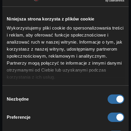
Niniejsza strona korzysta z plików cookie
Wykorzystujemy pliki cookie do spersonalizowania treści
i reklam, aby oferować funkcje społecznościowe i
Dalsze artykuły na temat Path
analizować ruch w naszej witrynie. Informacje o tym, jak
korzystasz z naszej witryny, udostępniamy partnerom
of Titans
społecznościowym, reklamowym i analitycznym.
Partnerzy mogą połączyć te informacje z innymi danymi
otrzymanymi od Ciebie lub uzyskanymi podczas
korzystania z ich usług.
Instalowanie modyfikacji w Path of
Titans
Wybór
Aby zainstalować modyfikacje, będziesz
Niezbędne
zgody
potrzebować identyfikatora modu. Ten
identyfikator można znaleźć w opisie …
Preferencje
Jak zostać adminem w Path of Titans
Możesz dodać administratorów w Trybu
zaawansowanym. Wszystko czego