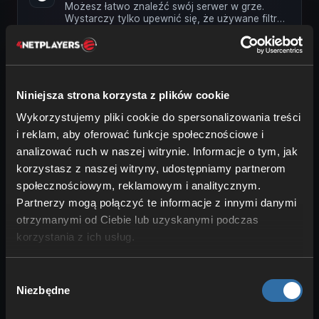
Możesz łatwo znaleźć swój serwer w grze.
Wystarczy tylko upewnić się, że używane filtry
pasują do ustawień serwera. …
Jak przesłać mody FS22
Mody są przesyłane wyłącznie za pomocą
interfejsu internetowego Twojego serwera.
Niniejsza strona korzysta z plików cookie
Działa to w następujący sposób: Zaloguj …
Wykorzystujemy pliki cookie do spersonalizowania treści
Jak zmienić nazwę serwera FS22
i reklam, aby oferować funkcje społecznościowe i
Aby łatwo znaleźć serwer w grze, ważna jest
analizować ruch w naszej witrynie. Informacje o tym, jak
unikalna nazwa. W tym artykule wyjaśnimy, jak
korzystasz z naszej witryny, udostępniamy partnerom
zmienić nazwę dla Twojego …
społecznościowym, reklamowym i analitycznym.
Partnerzy mogą połączyć te informacje z innymi danymi
Jak zostać administratorem w FS22
otrzymanymi od Ciebie lub uzyskanymi podczas
Aby zostać administratorem, potrzebujesz
swojego hasła administratora. Możesz uzyskać
korzystania z ich usług.
swoje hasło administratora w …
Wybór
Prześlij zapis gry do FS22
Niezbędne
zgody
Możesz przesłać swój zapis gry za pomocą
interfejsu internetowego swojego serwera. Oto