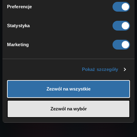
jak zalogować się do interfejsu …
Preferencje
Wideotutoriale dla Farming Simulator 22
Przewodnik szybkiego startu dla FS22 Jak
Statystyka
zainstalować mody
Marketing
Wybór innego mapy w FS22
Domyślnie serwer Farming Simulator rozpocznie
się z mapą Elmcreek. Jednak możesz również
wybrać jedną z dostępnych …
Pokaż szczegóły
Zmień tryb kariery w FS22
Wykonaj następujące czynności: zaloguj się do
interfejsu internetowego swojego serwera. Jak
Zezwól na wszystkie
to zrobić, opisano tutaj: …
Zezwól na wybór