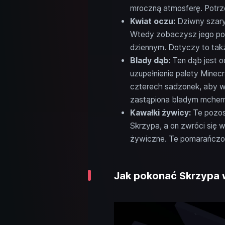
mroczną atmosferę. Potrz
Kwiat oczu:
Dziwny szary 
Wtedy zobaczysz jego pom
dziennym. Dotyczy to tak
Blady dąb:
Ten dąb jest o
uzupełnienie palety Minec
czterech sadzonek, aby w
zastąpiona bladym mchem
Kawałki żywicy:
Te pozost
Skrzypa, a on zwróci się 
żywiczne. Te pomarańczow
Jak pokonać Skrzypa w