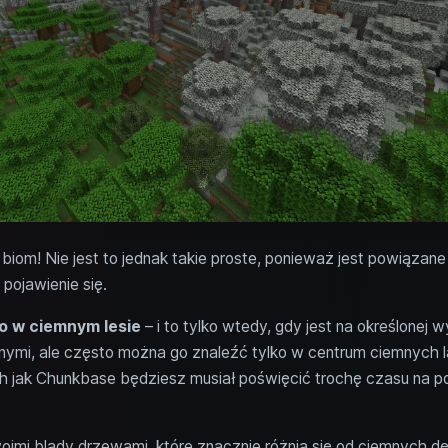
iom! Nie jest to jednak takie proste, ponieważ jest powiązane
pojawienie się.
ko w ciemnym lesie
– i to tylko wtedy, gdy jest na określonej
śnymi, ale często można go znaleźć tylko w centrum ciemnych
h jak Chunkbase będziesz musiał poświęcić trochę czasu na p
oimi blady drzewami, które znacznie różnią się od ciemnych d