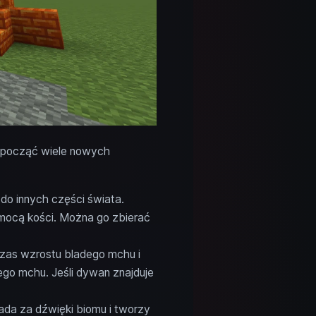
zpocząć wiele nowych
do innych części świata.
mocą kości. Można go zbierać
zas wzrostu bladego mchu i
o mchu. Jeśli dywan znajduje
da za dźwięki biomu i tworzy