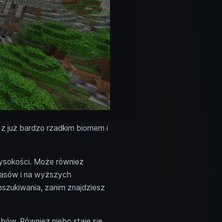
 z już bardzo rzadkim biomem i
 wysokości. Może również
 lasów i na wyższych
oszukiwania, zanim znajdziesz
ębów. Również niebo staje się