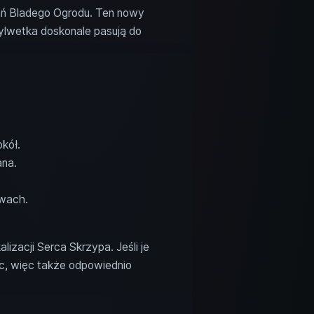
ań Bladego Ogrodu. Ten nowy
sylwetka doskonale pasują do
kół.
ana.
ewach.
izacji Serca Skrzypa. Jeśli je
rc, więc także odpowiednio