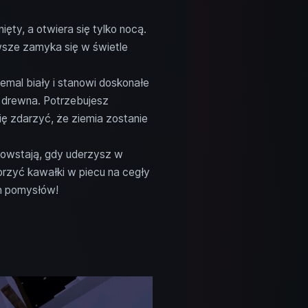
ęty, a otwiera się tylko nocą.
sze zamyka się w świetle
mal biały i stanowi doskonałe
 drewna. Potrzebujesz
ę zdarzyć, że ziemia zostanie
Powstają, gdy uderzysz w
orzyć kawałki w piecu na cegły
h pomysłów!