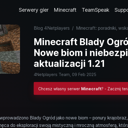
Serwery gier
Minecraft
TeamSpeak
Supp
Blog 4Netplayers
/
Minecraft: poradniki, wsk
Minecraft Blady Ogró
Nowe biom i niebezp
aktualizacji 1.21
4Netplayers Team,
09 Feb 2025
Chcesz własny serwer
Minecraft
? - Zacznij ter
.4 wprowadzono Blady Ogród jako nowe biom – ponury krajobra
ęca do eksploracji swoją mistyczną i mroczną atmosferą, która