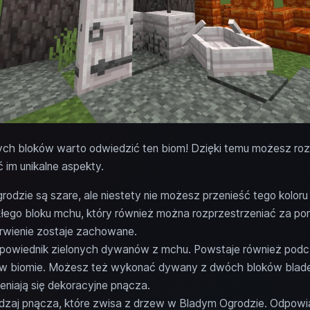
ch bloków warto odwiedzić ten biom! Dzięki temu możesz ro
 im unikalne aspekty.
dzie są szare, ale niestety nie możesz przenieść tego koloru 
ego bloku mchu, który również można rozprzestrzeniać za po
arwienie zostaje zachowane.
owiednik zielonych dywanów z mchu. Powstaje również podc
 w biomie. Możesz też wykonać dywany z dwóch bloków bladeg
zeniają się dekoracyjne pnącza.
zaj pnącza, które zwisa z drzew w Bladym Ogrodzie. Odpowia