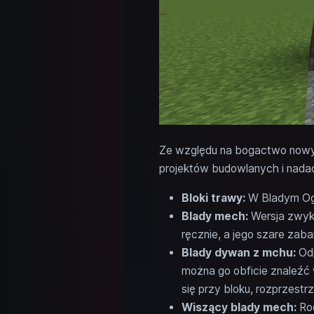
Ze względu na bogactwo nowy
projektów budowlanych i nadać
Bloki trawy:
W Bladym Ogro
Blady mech:
Wersja zwykł
ręcznie, a jego szare zab
Blady dywan z mchu:
Odp
można go obficie znaleźć
się przy bloku, rozprzestr
Wiszący blady mech:
Rod