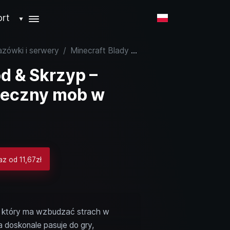
ort
▼
azówki i serwery
/
Minecraft Blady Ogród & Skrzyp – Nowe biom i niebezpieczny mob w aktualizacji 1.21
d & Skrzyp –
ieczny mob w
az od 11,67zł
z, który ma wzbudzać strach w
 doskonale pasuje do gry,