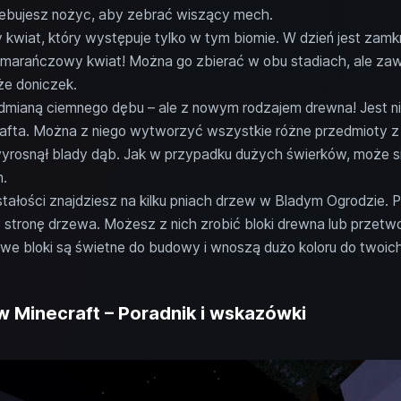
ebujesz nożyc, aby zebrać wiszący mech.
kwiat, który występuje tylko w tym biomie. W dzień jest zamkni
arańczowy kwiat! Można go zbierać w obu stadiach, ale zaw
że doniczek.
dmianą ciemnego dębu – ale z nowym rodzajem drewna! Jest nie
rafta. Można z niego wytworzyć wszystkie różne przedmioty z
yrosnął blady dąb. Jak w przypadku dużych świerków, może si
.
ałości znajdziesz na kilku pniach drzew w Bladym Ogrodzie. 
w stronę drzewa. Możesz z nich zrobić bloki drewna lub przetw
e bloki są świetne do budowy i wnoszą dużo koloru do twoic
 Minecraft – Poradnik i wskazówki