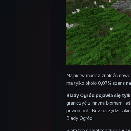
Najpierw musisz znaleźć nowe b
ma tylko około 0,07% szans na 
Blady Ogród pojawia się tyl
graniczyć z innymi biomami le
poziomach. Bez narzędzi takic
Blady Ogród.
Biom ten charakteryzuje się sw