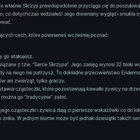
to właśnie Skrzyp prawdopodobnie przyciąga cię do poszukiw
go, co dotychczas widziałeś! Jego drewniany wygląd i smukła 
ować.
ujących cech, które powinieneś wcześniej poznać:
y go atakujesz.
wiązane z tzw. “Serce Skrzypa”. Jego zasięg wynosi 32 bloki wo
gdy na niego nie patrzysz. To dokładne przeciwieństwo Enderm
w ani zwierząt, tylko graczy.
stawia cząsteczki, które pozostawiają kawałki żywicy na drz
 można go “tradycyjnie” zabić.
jego cząsteczki i żywica dają ci pierwsze wskazówki co do lokal
p znika. W jednym biomie może być jednak dziesiątki takich se