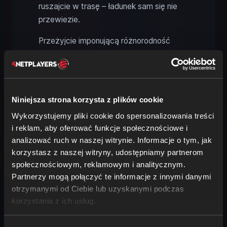
ruszajcie w trasę – ładunek sam się nie
przewiezie.
Przeżyjcie imponującą różnorodność
amerykańskich krajobrazów, przewoźcie
towary przez cały kraj i cieszcie się
wolnością otwartej drogi. Z własnym
serwerem ATS możecie cieszyć się
Niniejsza strona korzysta z plików cookie
najlepszym doświadczeniem truckingu,
Wykorzystujemy pliki cookie do spersonalizowania treści
planować indywidualne trasy i wspólnie z
i reklam, aby oferować funkcje społecznościowe i
przyjaciółmi prowadzić swoją firmę
analizować ruch w naszej witrynie. Informacje o tym, jak
przewozową do sukcesu.
korzystasz z naszej witryny, udostępniamy partnerom
społecznościowym, reklamowym i analitycznym.
Wynajmij teraz serwer American Truck
Partnerzy mogą połączyć te informacje z innymi danymi
Simulator
otrzymanymi od Ciebie lub uzyskanymi podczas
korzystania z ich usług.
Terraria - Gra planszowa