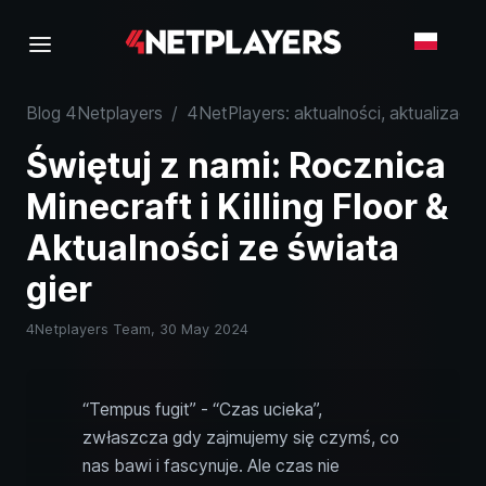
Blog 4Netplayers
/
4NetPlayers: aktualności, aktualizacje 
Świętuj z nami: Rocznica
Minecraft i Killing Floor &
Aktualności ze świata
gier
4Netplayers Team,
30 May 2024
“Tempus fugit” - “Czas ucieka”,
zwłaszcza gdy zajmujemy się czymś, co
nas bawi i fascynuje. Ale czas nie