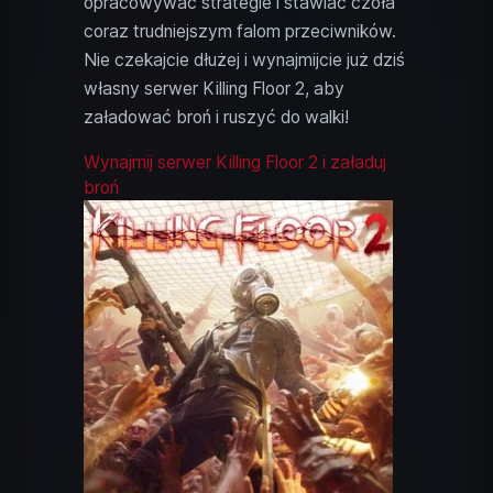
opracowywać strategie i stawiać czoła
coraz trudniejszym falom przeciwników.
Nie czekajcie dłużej i wynajmijcie już dziś
własny serwer Killing Floor 2, aby
załadować broń i ruszyć do walki!
Wynajmij serwer Killing Floor 2 i załaduj
broń