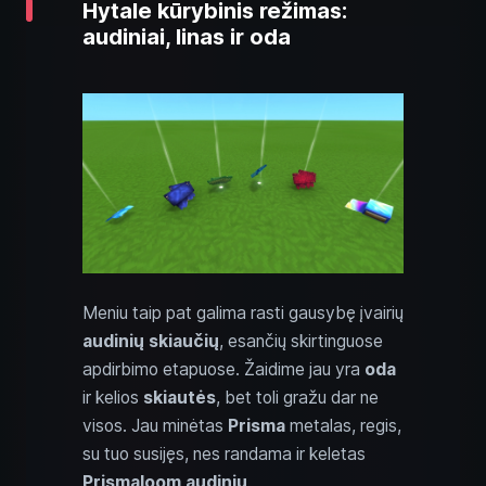
Hytale kūrybinis režimas:
audiniai, linas ir oda
Meniu taip pat galima rasti gausybę įvairių
audinių skiaučių
, esančių skirtinguose
apdirbimo etapuose. Žaidime jau yra
oda
ir kelios
skiautės
, bet toli gražu dar ne
visos. Jau minėtas
Prisma
metalas, regis,
su tuo susijęs, nes randama ir keletas
Prismaloom audinių
.