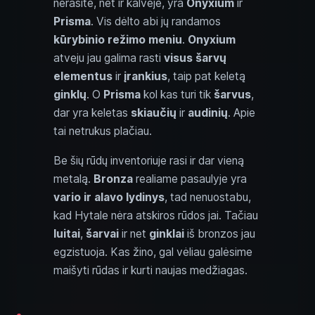
nerasite, net ir kalvėje, yra
Onyxium
ir
Prisma
. Vis dėlto abi jų randamos
kūrybinio režimo meniu
.
Onyxium
atveju jau galima rasti
visus šarvų
elementus
ir
įrankius
, taip pat keletą
ginklų
. O
Prisma
kol kas turi tik
šarvus
,
dar yra keletas
skiaučių
ir
audinių
. Apie
tai netrukus plačiau.
Be šių rūdų inventoriuje rasi ir dar vieną
metalą.
Bronza
realiame pasaulyje yra
vario ir alavo lydinys
, tad nenuostabu,
kad Hytale nėra atskiros rūdos jai. Tačiau
luitai
,
šarvai
ir net
ginklai
iš bronzos jau
egzistuoja. Kas žino, gal vėliau galėsime
maišyti rūdas ir kurti naujas medžiagas.