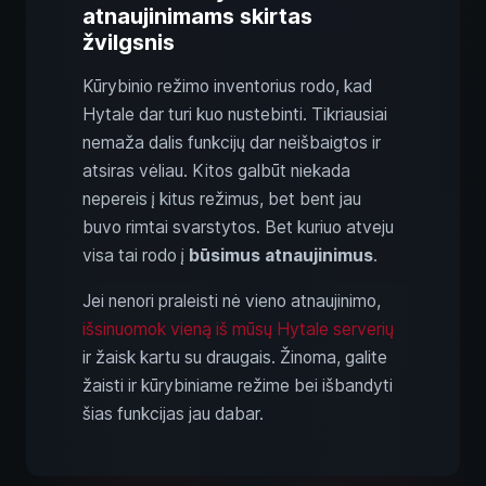
atnaujinimams skirtas
žvilgsnis
Kūrybinio režimo inventorius rodo, kad
Hytale dar turi kuo nustebinti. Tikriausiai
nemaža dalis funkcijų dar neišbaigtos ir
atsiras vėliau. Kitos galbūt niekada
nepereis į kitus režimus, bet bent jau
buvo rimtai svarstytos. Bet kuriuo atveju
visa tai rodo į
būsimus atnaujinimus
.
Jei nenori praleisti nė vieno atnaujinimo,
išsinuomok vieną iš mūsų Hytale serverių
ir žaisk kartu su draugais. Žinoma, galite
žaisti ir kūrybiniame režime bei išbandyti
šias funkcijas jau dabar.