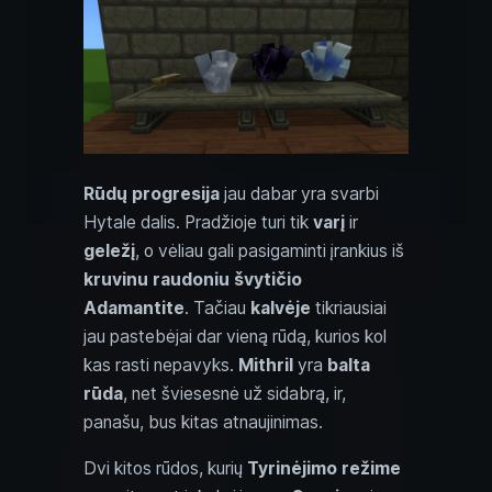
Rūdų progresija
jau dabar yra svarbi
Hytale dalis. Pradžioje turi tik
varį
ir
geležį
, o vėliau gali pasigaminti įrankius iš
kruvinu raudoniu švytičio
Adamantite
. Tačiau
kalvėje
tikriausiai
jau pastebėjai dar vieną rūdą, kurios kol
kas rasti nepavyks.
Mithril
yra
balta
rūda
, net šviesesnė už sidabrą, ir,
panašu, bus kitas atnaujinimas.
Dvi kitos rūdos, kurių
Tyrinėjimo režime