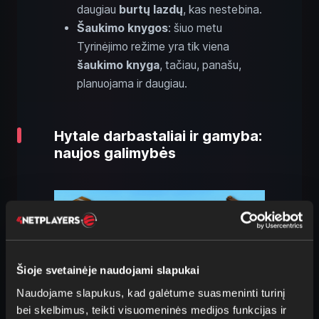
daugiau
burtų lazdų
, kas nestebina.
Šaukimo knygos
: šiuo metu
Tyrinėjimo režime yra tik viena
šaukimo knyga
, tačiau, panašu,
planuojama ir daugiau.
Hytale darbastaliai ir gamyba:
naujos galimybės
Šioje svetainėje naudojami slapukai
Naudojame slapukus, kad galėtume suasmeninti turinį
bei skelbimus, teikti visuomeninės medijos funkcijas ir