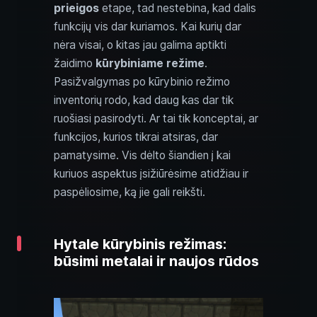
prieigos
etape, tad nestebina, kad dalis
funkcijų vis dar kuriamos. Kai kurių dar
nėra visai, o kitas jau galima aptikti
žaidimo
kūrybiniame režime
.
Pasižvalgymas po kūrybinio režimo
inventorių rodo, kad daug kas dar tik
ruošiasi pasirodyti. Ar tai tik konceptai, ar
funkcijos, kurios tikrai atsiras, dar
pamatysime. Vis dėlto šiandien į kai
kuriuos aspektus įsižiūrėsime atidžiau ir
paspėliosime, ką jie gali reikšti.
Hytale kūrybinis režimas:
būsimi metalai ir naujos rūdos