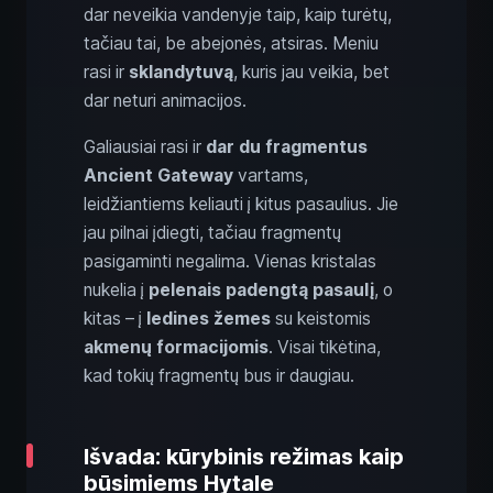
dar neveikia vandenyje taip, kaip turėtų,
tačiau tai, be abejonės, atsiras. Meniu
rasi ir
sklandytuvą
, kuris jau veikia, bet
dar neturi animacijos.
Galiausiai rasi ir
dar du fragmentus
Ancient Gateway
vartams,
leidžiantiems keliauti į kitus pasaulius. Jie
jau pilnai įdiegti, tačiau fragmentų
pasigaminti negalima. Vienas kristalas
nukelia į
pelenais padengtą pasaulį
, o
kitas – į
ledines žemes
su keistomis
akmenų formacijomis
. Visai tikėtina,
kad tokių fragmentų bus ir daugiau.
Išvada: kūrybinis režimas kaip
būsimiems Hytale