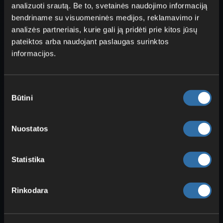
analizuoti srautą. Be to, svetainės naudojimo informaciją
Ar
darbastalių
koncepcija liks tokia pati,
bendriname su visuomeninės medijos, reklamavimo ir
dar pamatysime. Šiuo metu ji atrodo
analizės partneriais, kurie gali ją pridėti prie kitos jūsų
veikianti gerai, todėl idėjų jau yra ir
pateiktos arba naudojant paslaugas surinktos
daugiau. Kūrybiniame režime rasi tik vieną
informacijos.
jų, tačiau dar dvi pasirodė Asset Editor.
Trog
: tikriausiai vėliau čia galėsi dėti
Sutikimo
prisijaukintų gyvūnų maistą
, kad
Būtini
pasirinkimas
jie galėtų ėsti. Su objektu jau galima
sąveikauti, bet kol kas nieko įdėti
Nuostatos
neįmanoma.
Loom
:
audimo staklės
dar
Statistika
neprieinamos, bet, matyt, bus
naudojamos
audinių
apdirbimui, apie
kuriuos jau kalbėjome.
Rinkodara
Forge
: galimai būsima sistema
ginklų tobulinimui
ar