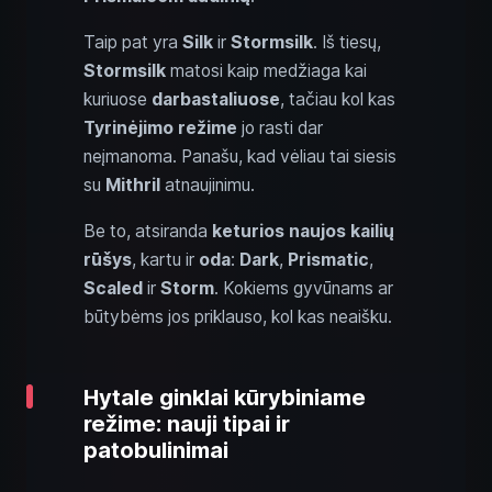
Taip pat yra
Silk
ir
Stormsilk
. Iš tiesų,
Stormsilk
matosi kaip medžiaga kai
kuriuose
darbastaliuose
, tačiau kol kas
Tyrinėjimo režime
jo rasti dar
neįmanoma. Panašu, kad vėliau tai siesis
su
Mithril
atnaujinimu.
Be to, atsiranda
keturios naujos kailių
rūšys
, kartu ir
oda
:
Dark
,
Prismatic
,
Scaled
ir
Storm
. Kokiems gyvūnams ar
būtybėms jos priklauso, kol kas neaišku.
Hytale ginklai kūrybiniame
režime: nauji tipai ir
patobulinimai