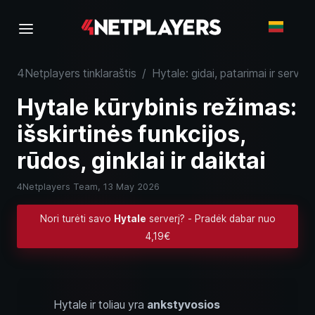
4Netplayers tinklaraštis
/
Hytale: gidai, patarimai ir serveri
Hytale kūrybinis režimas:
išskirtinės funkcijos,
rūdos, ginklai ir daiktai
4Netplayers Team,
13 May 2026
Nori turėti savo
Hytale
serverį? - Pradėk dabar nuo
4,19€
Hytale ir toliau yra
ankstyvosios