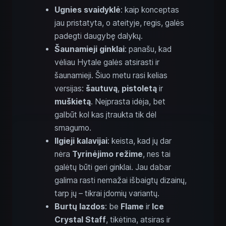
Ugnies svaidyklė
: kaip konceptas
jau pristatyta, o ateityje, regis, galės
padegti daugybę dalykų.
Šaunamieji ginklai
: panašu, kad
vėliau Hytale galės atsirasti ir
šaunamieji. Šiuo metu rasi kelias
versijas:
šautuvą
,
pistoletą
ir
muškietą
. Neįprasta idėja, bet
galbūt kol kas įtraukta tik dėl
smagumo.
Ilgieji kalavijai
: keista, kad jų dar
nėra
Tyrinėjimo režime
, nes tai
galėtų būti geri ginklai. Jau dabar
galima rasti nemažai išbaigtų dizainų,
tarp jų – tikrai įdomių variantų.
Burtų lazdos
: be
Flame
ir
Ice
Crystal Staff
, tikėtina, atsiras ir