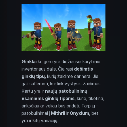
Ginklai
ko gero yra didžiausia kūrybinio
inventoriaus dalis. Čia rasi
dešimtis
ginklų tipų
, kurių žaidime dar nėra. Jie
gali sufleruoti, kur link vystysis žaidimas.
Kartu yra ir
naujų patobulinimų
esamiems ginklų tipams
, kurie, tikėtina,
anksčiau ar vėliau bus pridėti. Tarp jų –
patobulinimai į
Mithril
ir
Onyxium
, bet
yra ir kitų variacijų.