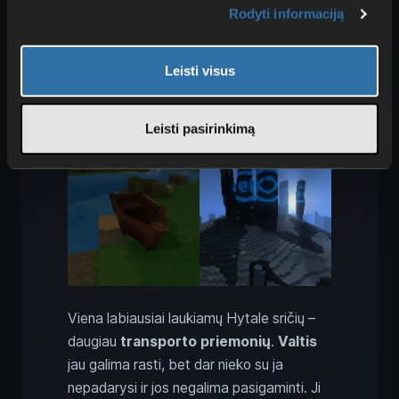
patobulinimams
.
Rodyti informaciją
Hytale transporto priemonės
Leisti visus
ir Ancient Gateway
Leisti pasirinkimą
Viena labiausiai laukiamų Hytale sričių –
daugiau
transporto priemonių
.
Valtis
jau galima rasti, bet dar nieko su ja
nepadarysi ir jos negalima pasigaminti. Ji