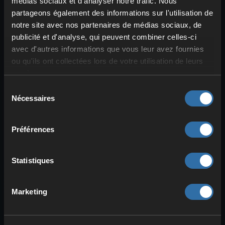
Plus d'articles sur Animalia
médias sociaux et d'analyser notre trafic. Nous
partageons également des informations sur l'utilisation de
notre site avec nos partenaires de médias sociaux, de
publicité et d'analyse, qui peuvent combiner celles-ci
avec d'autres informations que vous leur avez fournies
Comment devenir administrateur
ou qu'ils ont collectées lors de votre utilisation de leurs
d'Animalia
services.
Pour devenir administrateur dans Animalia, tu as
besoin de ton SteamID64. Tu peux l’obtenir,
Sélection
entre autres, ici : …
Nécessaires
du
consentement
Télécharger une partie sauvegardée sur
Animalia
Préférences
Dans cet article, nous vous expliquerons
comment télécharger votre partie sauvegardée
d’Animalia. Astuce: Nous …
Statistiques
Marketing