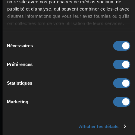
notre site avec nos partenaires de médias sociaux, de
Technologie puissante
publicité et d'analyse, qui peuvent combiner celles-ci avec
d'autres informations que vous leur avez fournies ou qu'ils
pour ton serveur de jeu
ont collectées lors de votre utilisation de leurs services.
No one Survived
Sélection
Nécessaires
du
consentement
Préférences
MATÉRIEL HAUT DE GAMME
Statistiques
Processeurs Intel & AMD
Mémoire ECC
Stockage SSD
Marketing
Afficher les détails