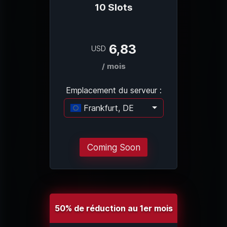
10 Slots
6,83
USD
/ mois
Emplacement du serveur :
Frankfurt, DE
Chargement..
Coming Soon
50% de réduction au 1er mois