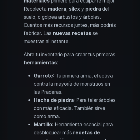
materiales
primero para equiparte mejor.
Recolecta
madera
,
sílex
y
piedra
del
suelo, o golpea arbustos y árboles.
Cuantos más recursos juntes, más podrás
fabricar. Las
nuevas recetas
se
muestran al instante.
Abre tu inventario para crear tus primeras
herramientas
:
Garrote
: Tu primera arma, efectiva
contra la mayoría de monstruos en
las Praderas.
Hacha de piedra
: Para talar árboles
con más eficacia. También sirve
como arma.
Martillo
: Herramienta esencial para
desbloquear más
recetas de