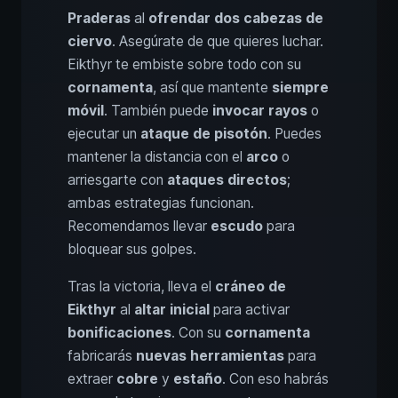
Praderas
al
ofrendar dos cabezas de
ciervo
. Asegúrate de que quieres luchar.
Eikthyr te embiste sobre todo con su
cornamenta
, así que mantente
siempre
móvil
. También puede
invocar rayos
o
ejecutar un
ataque de pisotón
. Puedes
mantener la distancia con el
arco
o
arriesgarte con
ataques directos
;
ambas estrategias funcionan.
Recomendamos llevar
escudo
para
bloquear sus golpes.
Tras la victoria, lleva el
cráneo de
Eikthyr
al
altar inicial
para activar
bonificaciones
. Con su
cornamenta
fabricarás
nuevas herramientas
para
extraer
cobre
y
estaño
. Con eso habrás