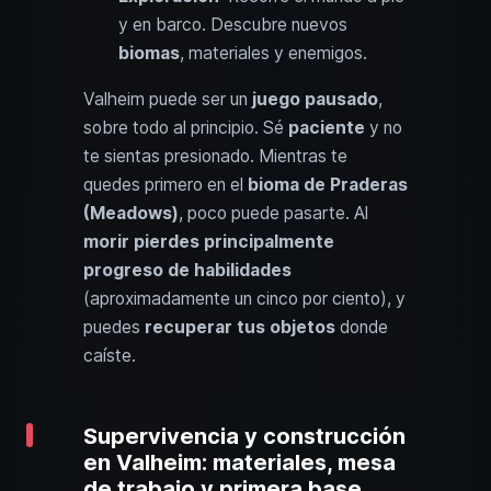
y en barco. Descubre nuevos
biomas
, materiales y enemigos.
Valheim puede ser un
juego pausado
,
sobre todo al principio. Sé
paciente
y no
te sientas presionado. Mientras te
quedes primero en el
bioma de Praderas
(Meadows)
, poco puede pasarte. Al
morir pierdes principalmente
progreso de habilidades
(aproximadamente un cinco por ciento), y
puedes
recuperar tus objetos
donde
caíste.
Supervivencia y construcción
en Valheim: materiales, mesa
de trabajo y primera base