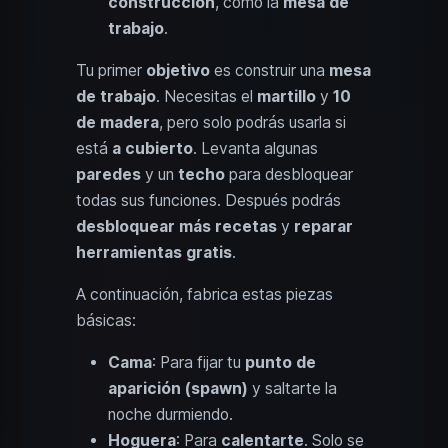
construcción
, como la
mesa de
trabajo
.
Tu primer
objetivo
es construir una
mesa
de trabajo
. Necesitas el
martillo
y
10
de madera
, pero solo podrás usarla si
está
a cubierto
. Levanta algunas
paredes
y un
techo
para desbloquear
todas sus funciones. Después podrás
desbloquear más recetas
y
reparar
herramientas gratis
.
A continuación, fabrica estas piezas
básicas:
Cama
: Para fijar tu
punto de
aparición (spawn)
y saltarte la
noche durmiendo.
Hoguera
: Para
calentarte
. Solo se