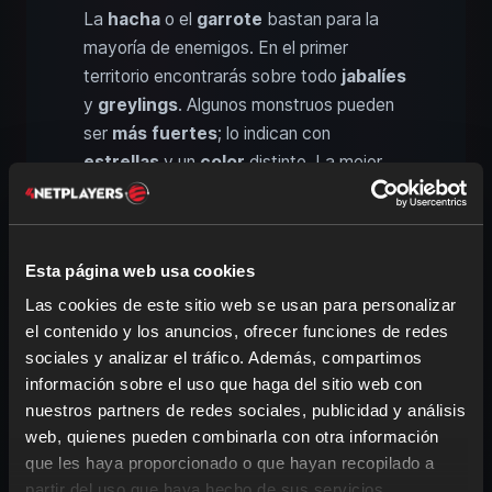
La
hacha
o el
garrote
bastan para la
mayoría de enemigos. En el primer
territorio encontrarás sobre todo
jabalíes
y
greylings
. Algunos monstruos pueden
ser
más fuertes
; lo indican con
estrellas
y un
color
distinto. La mejor
táctica es
golpear varias veces
y luego
esquivar
para
recuperar resistencia
.
También te recomendamos este
equipo
:
Esta página web usa cookies
Las cookies de este sitio web se usan para personalizar
Arco
: Para tu primer
combate a
el contenido y los anuncios, ofrecer funciones de redes
distancia
. Lleva siempre
flechas
.
sociales y analizar el tráfico. Además, compartimos
Escudo
: Para
bloquear
ataques. Un
información sobre el uso que haga del sitio web con
bloqueo bien sincronizado puede
nuestros partners de redes sociales, publicidad y análisis
aturdir
brevemente al enemigo.
web, quienes pueden combinarla con otra información
Armas de sílex
: Reúne
sílex
y
que les haya proporcionado o que hayan recopilado a
fabrica
lanzas
, nuevas
flechas
, un
partir del uso que haya hecho de sus servicios.