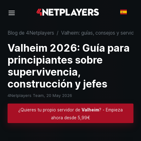
Blog de 4Netplayers
/
Valheim: guías, consejos y servidor
Valheim 2026: Guía para
principiantes sobre
supervivencia,
construcción y jefes
4Netplayers Team,
20 May 2026
¿Quieres tu propio servidor de
Valheim
? - Empieza
ahora desde 5,99€