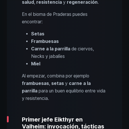
salud
,
resistencia
y
regeneración
.
En el bioma de Praderas puedes
encontrar:
Setas
Frambuesas
Carne a la parrilla
de ciervos,
Necks y jabalíes
Miel
Al empezar, combina por ejemplo
frambuesas
,
setas
y
carne a la
parrilla
para un buen equilibrio entre vida
y resistencia.
Primer jefe Eikthyr en
Valheim: invocación, tácticas