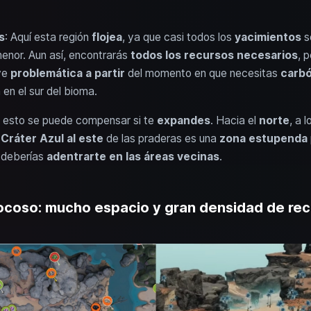
s
: Aquí esta región
flojea
, ya que casi todos los
yacimientos
s
menor. Aun así, encontrarás
todos los recursos necesarios
, 
lve
problemática
a partir
del momento en que necesitas
carbó
 en el sur del bioma.
 esto se puede compensar si te
expandes
. Hacia el
norte
, a 
l
Cráter Azul al este
de las praderas es una
zona estupenda
 deberías
adentrarte en las áreas vecinas
.
 rocoso: mucho espacio y gran densidad de re