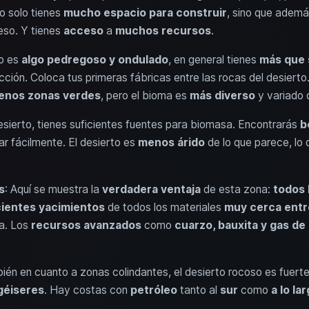
o solo tienes
mucho espacio para construir
, sino que adem
eso. Y tienes
acceso
a
muchos recursos
.
no es
algo pedregoso y ondulado
, en general tienes
más que 
cción. Coloca tus primeras fábricas entre las rocas del desiert
enos zonas verdes
, pero el bioma es
más diverso
y variado 
desierto, tienes suficientes fuentes para biomasa. Encontrarás
b
ar fácilmente. El desierto es
menos árido
de lo que parece, lo 
s
: Aquí se muestra la
verdadera ventaja
de esta zona:
todos 
cientes yacimientos
de todos los materiales
muy cerca entre
ea. Los
recursos avanzados
como
cuarzo, bauxita y gas de
ién en cuanto a zonas colindantes, el desierto rocoso es fuert
géiseres
. Hay costas con
petróleo
tanto al
sur
como
a lo la