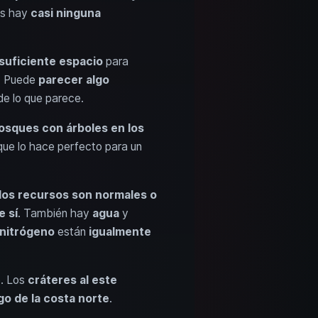
ás hay
casi ninguna
suficiente espacio
para
o. Puede
parecer algo
de lo que parece.
osques con árboles
en los
que lo hace perfecto para un
los recursos son normales o
 sí
. También hay
agua
y
 nitrógeno
están
igualmente
e. Los
cráteres al este
rgo de la costa norte
.