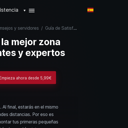
istencia
▼
onsejos y servidores
/
Guía de Satisfactory: la mejor zona inicial para principiantes y expertos
 la mejor zona
antes y expertos
 Empieza ahora desde 5,99€
Al final, estarás en el mismo
ndes distancias. Por eso es
 montar tus primeras pequeñas