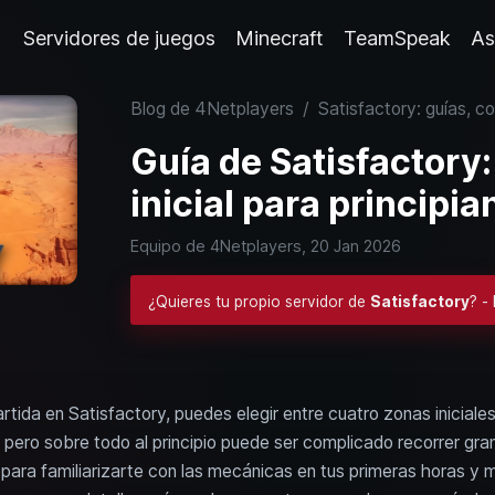
Servidores de juegos
Minecraft
TeamSpeak
As
Blog de 4Netplayers
/
Satisfactory: guías, c
Guía de Satisfactory:
inicial para principi
Equipo de 4Netplayers,
20 Jan 2026
¿Quieres tu propio servidor de
Satisfactory
? -
da en Satisfactory, puedes elegir entre cuatro zonas iniciales. 
pero sobre todo al principio puede ser complicado recorrer gra
a para familiarizarte con las mecánicas en tus primeras horas y