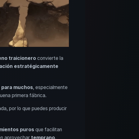
eno traicionero
convierte la
ación estratégicamente
a para muchos
, especialmente
buena primera fábrica.
a, por lo que puedes producir
mientos puros
que facilitan
n aprovechar
temprano
,