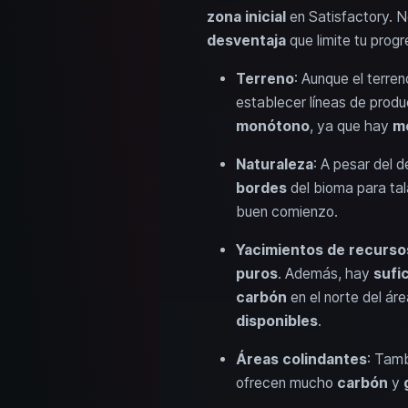
zona inicial
en Satisfactory. N
desventaja
que limite tu progr
Terreno
: Aunque el terre
establecer líneas de produ
monótono
, ya que hay
m
Naturaleza
: A pesar del 
bordes
del bioma para tal
buen comienzo.
Yacimientos de recurso
puros
. Además, hay
sufi
carbón
en el norte del ár
disponibles
.
Áreas colindantes
: Tamb
ofrecen mucho
carbón
y