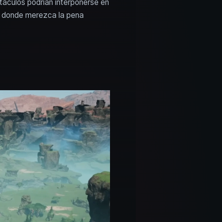
táculos podrían interponerse en
s donde merezca la pena