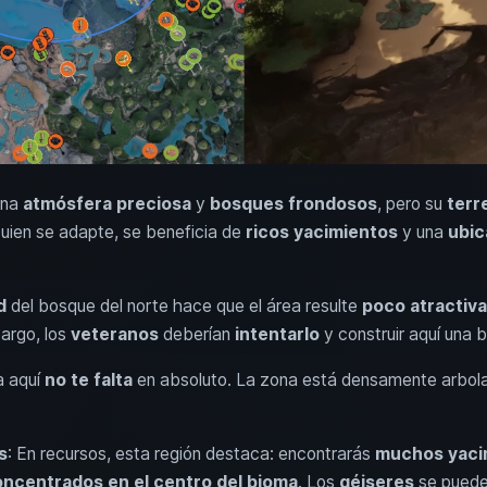
una
atmósfera preciosa
y
bosques frondosos
, pero su
terr
Quien se adapte, se beneficia de
ricos yacimientos
y una
ubic
d
del bosque del norte hace que el área resulte
poco atractiv
bargo, los
veteranos
deberían
intentarlo
y construir aquí una 
a aquí
no te falta
en absoluto. La zona está densamente arbolad
s
: En recursos, esta región destaca: encontrarás
muchos yaci
ncentrados en el centro del bioma
. Los
géiseres
se puede