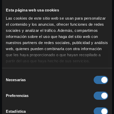
inventario. Puedes llenarlas como cofres
Esta página web usa cookies
normales, luego recogerlas y llevártelas.
Las cookies de este sitio web se usan para personalizar
Para no confundirlas más tarde, te
el contenido y los anuncios, ofrecer funciones de redes
recomendamos teñirlas o renombrarlas en
sociales y analizar el tráfico. Además, compartimos
el yunque. Puedes usar las Cajas de
información sobre el uso que haga del sitio web con
Shulker para prácticamente cualquier
nuestros partners de redes sociales, publicidad y análisis
cosa que se te ocurra. Lo mejor es tener
web, quienes pueden combinarla con otra información
cajas especializadas, por ejemplo, para
que les haya proporcionado o que hayan recopilado a
excursiones a cuevas, ítems de Redstone
partir del uso que haya hecho de sus servicios.
o viajes de exploración.
Selección
Una limitación de las Cajas de Shulker es
Necesarias
de
que no puedes apilarlas unas dentro de
consentimiento
otras. ¡Sería demasiado bueno! Sin
Preferencias
embargo, te dan mucho más espacio y
se pueden colocar perfectamente en
Cofres de Ender o en tu inventario. Pero
Estadística