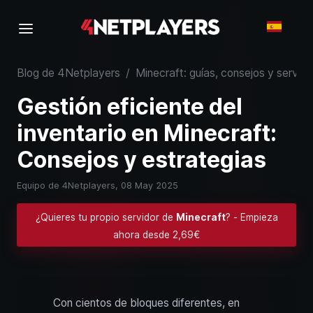
Blog de 4Netplayers
/
Minecraft: guías, consejos y servid
Gestión eficiente del
inventario en Minecraft:
Consejos y estrategias
Equipo de 4Netplayers,
08 May 2025
¿Quieres tu propio servidor de
Minecraft
? - Empieza
ahora desde 2,69€
Con cientos de bloques diferentes, en