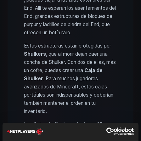
End. Allí te esperan los asentamientos del
End, grandes estructuras de bloques de
purpur y ladrillos de piedra del End, que
ofrecen un botín raro.
Estas estructuras están protegidas por
Shulkers
, que al morir dejan caer una
concha de Shulker. Con dos de ellas, más
un cofre, puedes crear una
Caja de
Shulker
. Para muchos jugadores
avanzados de Minecraft, estas cajas
portátiles son indispensables y deberían
también mantener el orden en tu
inventario.
Las Cajas de Shulker solo tienen 27
espacios, pero a diferencia del Cofre de
Ender, cada una tiene su propio