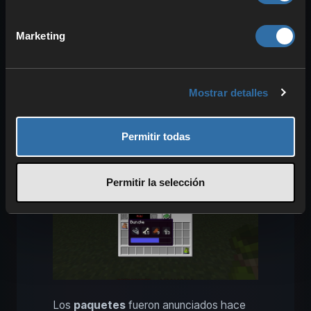
nuestro siguiente ítem se puede
almacenar en las Cajas de Shulker y es,
Marketing
por lo tanto, una nueva forma de
organizar tu inventario.
Mostrar detalles
Paquetes: Herramienta
práctica para empezar
Permitir todas
Permitir la selección
Los
paquetes
fueron anunciados hace