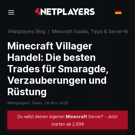
4Netplayers Blog
/
Minecraft Guides, Tipps & Server-Wiss
Minecraft Villager
Handel: Die besten
Trades für Smaragde,
Verzauberungen und
Rüstung
4Netplayers Team,
24 Nov 2025
Du willst deinen eigenen
Minecraft
Server? - Jetzt
starten ab 2,69€