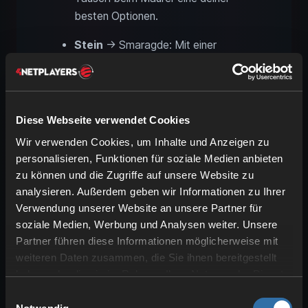
besten Optionen.
Stein
→ Smaragde: Mit einer
Spitzhacke
und
“Silk Touch”
ist
dieser Handel ein Kinderspiel und
kann dir viele Smaragde geben. Du
kannst auch einen
Stein-Generator
Diese Webseite verwendet Cookies
bauen und so problemlos Stein
Wir verwenden Cookies, um Inhalte und Anzeigen zu
farmen.
personalisieren, Funktionen für soziale Medien anbieten
zu können und die Zugriffe auf unsere Website zu
analysieren. Außerdem geben wir Informationen zu Ihrer
Metzger: Kaninchenragout
Verwendung unserer Website an unsere Partner für
und Seetangblock gegen
soziale Medien, Werbung und Analysen weiter. Unsere
Smaragde
Partner führen diese Informationen möglicherweise mit
weiteren Daten zusammen, die Sie ihnen bereitgestellt
Smaragde →
Kaninchenragout
:
haben oder die sie im Rahmen Ihrer Nutzung der Dienste
Das Ragout aus Kaninchen ist ein
gesammelt haben.
Einwilligungsauswahl
aufwändiges Rezept
, dafür ist es