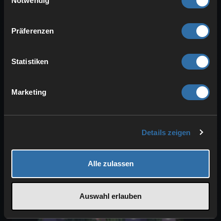
Notwendig
aber auch das
beste Lebensmittel
im Spiel
(abseits von Kuchen).
Präferenzen
Daher ist es eine wunderbare Quelle,
um deinen Hunger zu stillen.
Statistiken
Getrockneter Seetangblock
→
Smaragde: Seetang lässt sich sehr
einfach
automatisch farmen
,
Marketing
weshalb dieser Tauschhandel so
praktisch ist.
Details zeigen
Alle zulassen
Auswahl erlauben